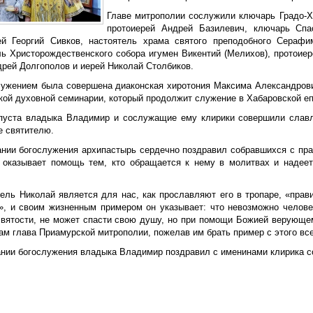
Главе митрополии сослужили ключарь Градо-Х
протоиерей Андрей Базилевич, ключарь Спа
ей Георгий Сивков, настоятель храма святого преподобного Серафи
ль Христорождественского собора игумен Викентий (Мелихов), протоиер
дрей Долгополов и иерей Николай Столбиков.
лужением была совершена диаконская хиротония Максима Александрови
кой духовной семинарии, который продолжит служение в Хабаровской еп
пуста владыка Владимир и сослужащие ему клирики совершили славле
е святителю.
ании богослужения архипастырь сердечно поздравил собравшихся с пра
 оказывает помощь тем, кто обращается к нему в молитвах и надеет
ель Николай является для нас, как прославляют его в тропаре, «прав
», и своим жизненным примером он указывает: что невозможно челов
святости, не может спасти свою душу, но при помощи Божией верующе
ам глава Приамурской митрополии, пожелав им брать пример с этого вс
ании богослужения владыка Владимир поздравил с именинами клирика с