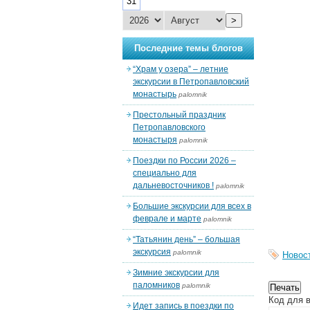
31
>
Последние темы блогов
“Храм у озера” – летние
экскурсии в Петропавловский
монастырь
palomnik
Престольный праздник
Петропавловского
монастыря
palomnik
Поездки по России 2026 –
специально для
дальневосточников !
palomnik
Большие экскурсии для всех в
феврале и марте
palomnik
“Татьянин день” – большая
экскурсия
palomnik
Новос
Зимние экскурсии для
паломников
palomnik
Код для в
Идет запись в поездки по