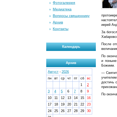
Фотогалерея
Медиатека
протоиер
Вопросы священнику
настояте
Архив
иерей Ан
Контакты
За богос
Хабаровс
После от
Календарь
величани
По оконч
и поныне
Архив
Божиим.
Август
-
2026
— Святит
учителем
пн
вт
ср
чт
пт
сб
вс
достичь 
1
2
прихожан
3
4
5
6
7
8
9
По оконч
10
11
12
13
14
15
16
17
18
19
20
21
22
23
24
25
26
27
28
29
30