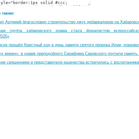
 также:
ит Артемий благословил строительство двух дебаркадеров на Хабаровс
ная группа хабаровского храма стала финалистом всероссийско
2026»
вске прошёл Крестный ход в день памяти святого пророка Илии, покрови
ух мирен»: в храме преподобного Серафима Саровского почтили память 
кие священники и представители казачества встретились с воспитанник