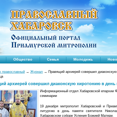
Общество
Семья
Молодежь
Ново
к православный
→
Журнал
→
Правящий архиерей совершил диаконскую 
ца
ий архиерей совершил диаконскую хиротонию в день 
Информационный отдел Хабаровской епархии Ф
семинарии
19 декабря митрополит Хабаровский и Приа
литургию в день памяти святителя Никола
Хабаровском соборе Успения Божией Матери.