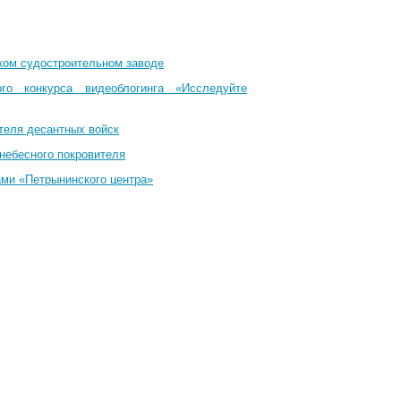
ком судостроительном заводе
го конкурса видеоблогинга «Исследуйте
теля десантных войск
небесного покровителя
ами «Петрынинского центра»