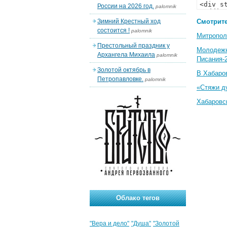
России на 2026 год.
palomnik
Зимний Крестный ход
Смотрите
состоится !
palomnik
Митропол
Престольный праздник у
Молодеж
Архангела Михаила
palomnik
Писания-
Золотой октябрь в
В Хабаро
Петропавловке.
palomnik
«Стяжи д
Хабаровс
Облако тегов
"Вера и дело"
"Душа"
"Золотой