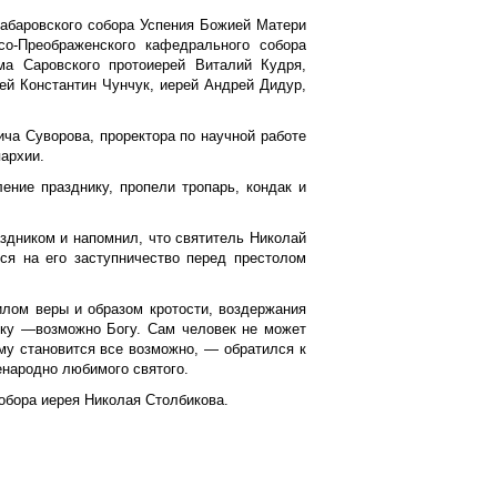
абаровского собора Успения Божией Матери
со-Преображенского кафедрального собора
ма Саровского протоиерей Виталий Кудря,
ей Константин Чунчук, иерей Андрей Дидур,
ча Суворова, проректора по научной работе
архии.
ние празднику, пропели тропарь, кондак и
здником и напомнил, что святитель Николай
ся на его заступничество перед престолом
илом веры и образом кротости, воздержания
еку —возможно Богу. Сам человек не может
му становится все возможно, — обратился к
енародно любимого святого.
обора иерея Николая Столбикова.