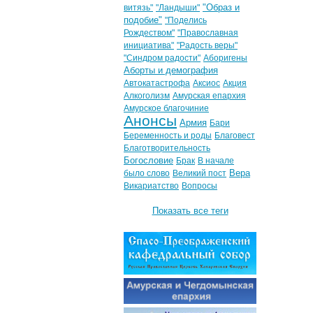
"Образ и
витязь"
"Ландыши"
подобие"
"Поделись
Рождеством"
"Православная
инициатива"
"Радость веры"
"Синдром радости"
Аборигены
Аборты и демография
Автокатастрофа
Аксиос
Акция
Алкоголизм
Амурская епархия
Амурское благочиние
Анонсы
Армия
Бари
Беременность и роды
Благовест
Благотворительность
Богословие
Брак
В начале
Вера
было слово
Великий пост
Викариатство
Вопросы
Показать все теги