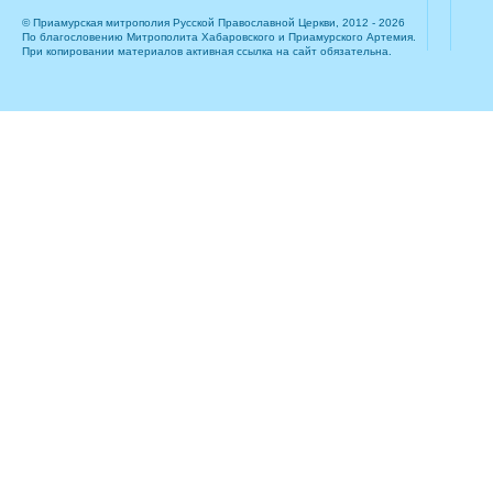
© Приамурская митрополия Русской Православной Церкви, 2012 - 2026
По благословению Митрополита Хабаровского и Приамурского Артемия.
При копировании материалов активная ссылка на сайт обязательна.