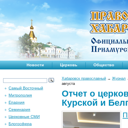
Новости
Церковь
Общество
Хабаровск православный
→
Журнал
августа
Самый Восточный
Отчет о церко
Митрополия
Курской и Белг
Епархия
Семинария
П
Церковные СМИ
Блогосфера