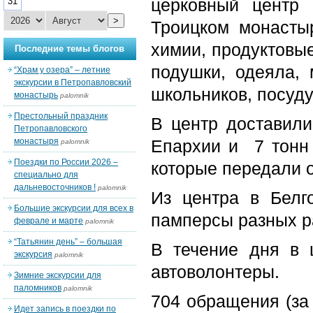
церковный центр
31
>
Троицком монасты
химии, продуктовы
Последние темы блогов
подушки, одеяла, 
“Храм у озера” – летние
экскурсии в Петропавловский
школьников, посуду
монастырь
palomnik
Престольный праздник
В центр доставили
Петропавловского
монастыря
Епархии и 7 тонн 
palomnik
Поездки по России 2026 –
которые передали 
специально для
дальневосточников !
palomnik
Из центра в Белг
Большие экскурсии для всех в
памперсы разных р
феврале и марте
palomnik
“Татьянин день” – большая
В течение дня в 
экскурсия
palomnik
автоволонтеры.
Зимние экскурсии для
паломников
palomnik
704 обращения (за 
Идет запись в поездки по