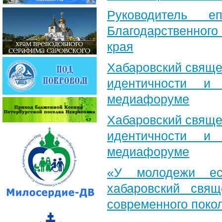
Руководитель е
Благодарственног
края
Хабаровский свяще
идентичности и
медиафоруме
Хабаровский свяще
идентичности и
медиафоруме
«У молодежи ес
хабаровский свя
современного поко