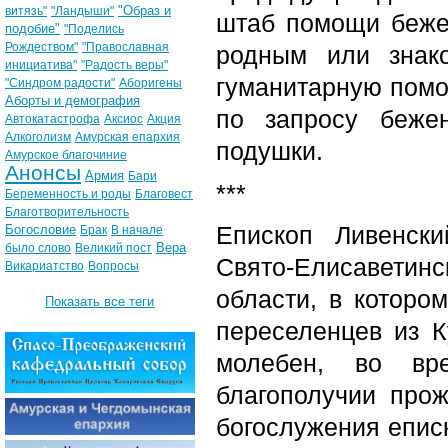
"Образ и
витязь"
"Ландыши"
штаб помощи беже
подобие"
"Поделись
Рождеством"
"Православная
родным или знак
инициатива"
"Радость веры"
гуманитарную помощ
"Синдром радости"
Аборигены
Аборты и демография
по запросу беже
Автокатастрофа
Аксиос
Акция
Алкоголизм
Амурская епархия
подушки.
Амурское благочиние
Анонсы
Армия
Бари
***
Беременность и роды
Благовест
Благотворительность
Епископ Ливенск
Богословие
Брак
В начале
Вера
было слово
Великий пост
Свято-Елисавети
Викариатство
Вопросы
области, в котор
Показать все теги
переселенцев из К
молебен, во вр
благополучии про
богослужения епис