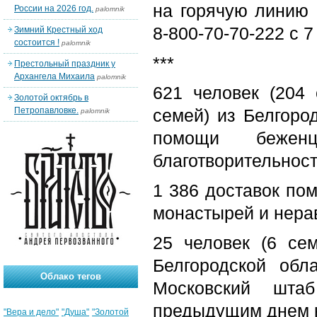
на горячую линию 
России на 2026 год.
palomnik
8-800-70-70-222 с 7
Зимний Крестный ход
состоится !
palomnik
***
Престольный праздник у
Архангела Михаила
palomnik
621 человек (204 
Золотой октябрь в
Петропавловке.
семей) из Белгоро
palomnik
помощи бежен
благотворительности
1 386 доставок по
монастырей и нера
25 человек (6 се
Белгородской обл
Облако тегов
Московский шт
предыдущим днем к
"Вера и дело"
"Душа"
"Золотой