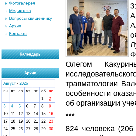
Фотогалерея
3
Медиатека
А
Вопросы священнику
А
Архив
о
Контакты
Л
Ф
Календарь
Олегом Какури
исследовательског
Архив
травматологии Вал
Август
-
2026
пн
вт
ср
чт
пт
сб
вс
особенности оказа
1
2
об организации уче
3
4
5
6
7
8
9
10
11
12
13
14
15
16
***
17
18
19
20
21
22
23
824 человека (206
24
25
26
27
28
29
30