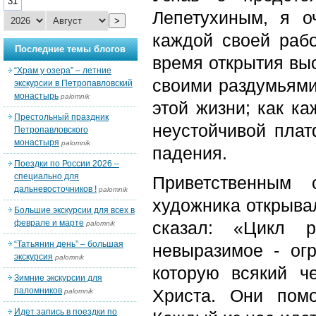
31
Лепетухиным, я о
>
каждой своей раб
Последние темы блогов
время открытия вы
“Храм у озера” – летние
своими раздумьями 
экскурсии в Петропавловский
монастырь
palomnik
этой жизни; как к
Престольный праздник
неустойчивой плат
Петропавловского
монастыря
palomnik
падения.
Поездки по России 2026 –
специально для
Приветственным 
дальневосточников !
palomnik
художника открыва
Большие экскурсии для всех в
феврале и марте
сказал: «Цикл р
palomnik
“Татьянин день” – большая
невыразимое - ог
экскурсия
palomnik
которую всякий ч
Зимние экскурсии для
паломников
Христа. Они помо
palomnik
Идет запись в поездки по