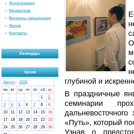
Фотогалерея
Медиатека
Е
Вопросы священнику
н
Архив
с
Контакты
О
м
Календарь
с
н
Архив
глубиной и искренн
Август
-
2026
пн
вт
ср
чт
пт
сб
вс
В праздничные ян
1
2
семинарии прох
3
4
5
6
7
8
9
дальневосточного
10
11
12
13
14
15
16
17
18
19
20
21
22
23
«Путь», который п
24
25
26
27
28
29
30
Узнав о предсто