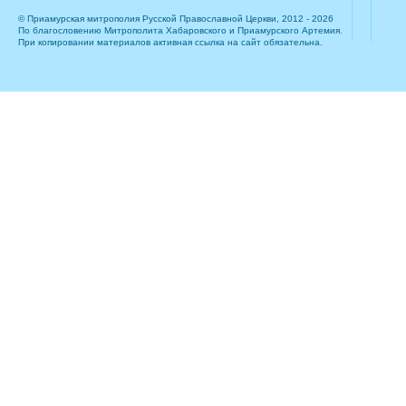
© Приамурская митрополия Русской Православной Церкви, 2012 - 2026
По благословению Митрополита Хабаровского и Приамурского Артемия.
При копировании материалов активная ссылка на сайт обязательна.