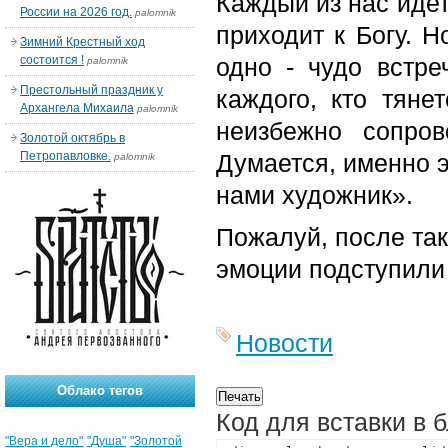
Каждый из нас идет
России на 2026 год.
palomnik
приходит к Богу. Н
Зимний Крестный ход
состоится !
одно - чудо встр
palomnik
Престольный праздник у
каждого, кто тяне
Архангела Михаила
palomnik
неизбежно сопро
Золотой октябрь в
Петропавловке.
Думается, именно э
palomnik
нами художник».
Пожалуй, после так
эмоции подступили 
Новости
Облако тегов
Код для вставки в 
"Вера и дело"
"Душа"
"Золотой