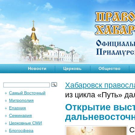
Новости
Церковь
Общество
Хабаровск правосл
Самый Восточный
из цикла «Путь» да
Митрополия
Открытие выст
Епархия
дальневосточн
Семинария
Церковные СМИ
С
Блогосфера