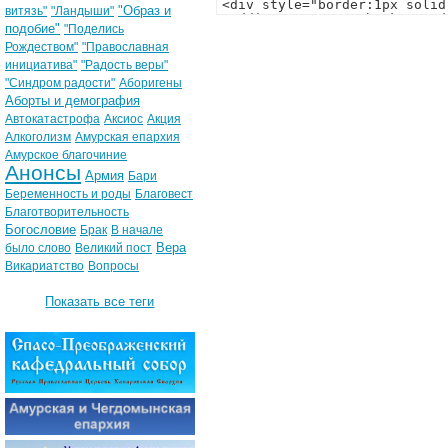
"Образ и
витязь"
"Ландыши"
подобие"
"Поделись
Рождеством"
"Православная
инициатива"
"Радость веры"
"Синдром радости"
Аборигены
Аборты и демография
Автокатастрофа
Аксиос
Акция
Алкоголизм
Амурская епархия
Амурское благочиние
Анонсы
Армия
Бари
Беременность и роды
Благовест
Благотворительность
Богословие
Брак
В начале
Вера
было слово
Великий пост
Викариатство
Вопросы
Показать все теги