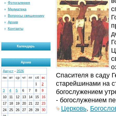
в
Фотогалерея
с
Медиатека
Вопросы священнику
Г
Архив
п
Контакты
д
Г
Календарь
Ц
с
Архив
о
Август
-
2026
Спасителя в саду 
пн
вт
ср
чт
пт
сб
вс
старейшинами на ст
1
2
богослужением утре
3
4
5
6
7
8
9
10
11
12
13
14
15
16
- богослужением пер
17
18
19
20
21
22
23
Церковь
,
Богосло
24
25
26
27
28
29
30