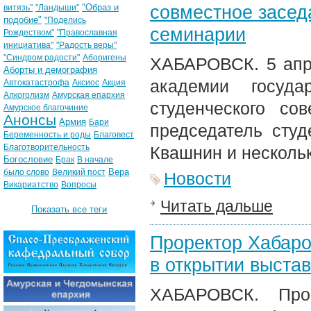
совместное засед
"Образ и
витязь"
"Ландыши"
подобие"
"Поделись
семинарии
Рождеством"
"Православная
инициатива"
"Радость веры"
"Синдром радости"
Аборигены
ХАБАРОВСК. 5 апре
Аборты и демография
академии госуда
Автокатастрофа
Аксиос
Акция
Алкоголизм
Амурская епархия
студенческого с
Амурское благочиние
Анонсы
Армия
Бари
председатель студ
Беременность и роды
Благовест
Благотворительность
Квашнин и нескольк
Богословие
Брак
В начале
Вера
было слово
Великий пост
Новости
Викариатство
Вопросы
Читать дальше
Показать все теги
Проректор Хабаро
в открытии выста
ХАБАРОВСК. Прор