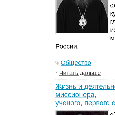
с
к
г
и
м
России.
Общество
Читать дальше
Жизнь и деятельн
миссионера,
ученого, первого 
«