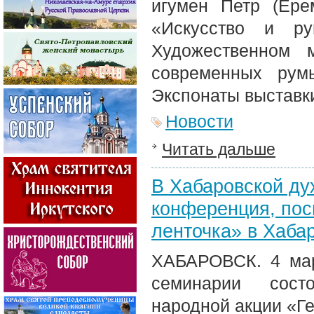
игумен Петр (Ере
«Искусство и ру
Художественном 
современных рум
Экспонаты выставк
Новости
Читать дальше
В Хабаровской ду
конференция, пос
ленточка» в Хаба
ХАБАРОВСК. 4 мар
семинарии состо
народной акции «Ге