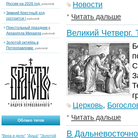
Новости
России на 2026 год.
palomnik
Зимний Крестный ход
Читать дальше
состоится !
palomnik
Престольный праздник у
Великий Четверг.
Архангела Михаила
palomnik
Золотой октябрь в
Б
Петропавловке.
palomnik
п
С
З
Т
г
Церковь
,
Богосло
Читать дальше
Облако тегов
В Дальневосточно
"Вера и дело"
"Душа"
"Золотой