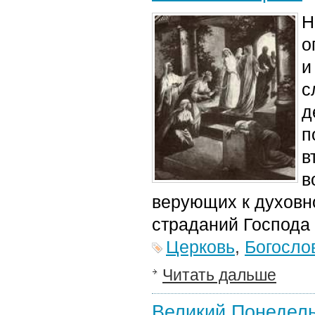
Н
о
и
с
д
п
в
в
верующих к духовн
страданий Господа з
Церковь
,
Богосло
Читать дальше
Великий Понедел