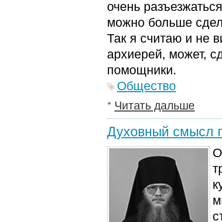
очень разъезжаться
можно больше сдела
Так я считаю и не 
архиерей, может, с
помощники.
Общество
Читать дальше
Духовный смысл п
О
т
к
м
с