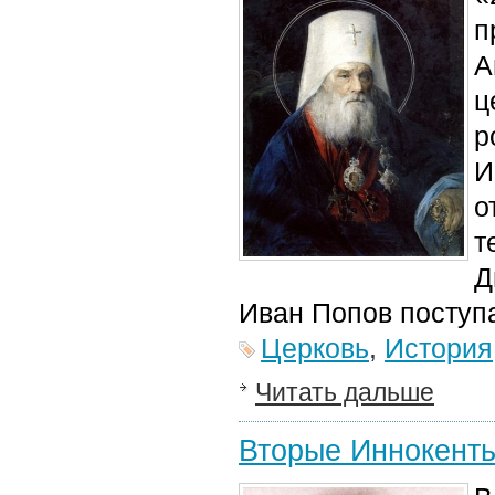
п
А
ц
р
И
о
т
Д
Иван Попов поступ
Церковь
,
История
Читать дальше
Вторые Иннокенть