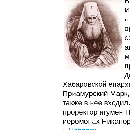
В
И
«
о
с
а
м
п
д
Хабаровской епарх
Приамурский Марк,
также в нее входил
проректор игумен П
иеромонах Никанор