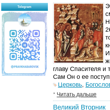
Э
Telegram
с
Н
2
т
к
И
ж
главу Спасителя и 
Сам Он о ее поступ
Церковь
,
Богосло
Читать дальше
Великий Вторник