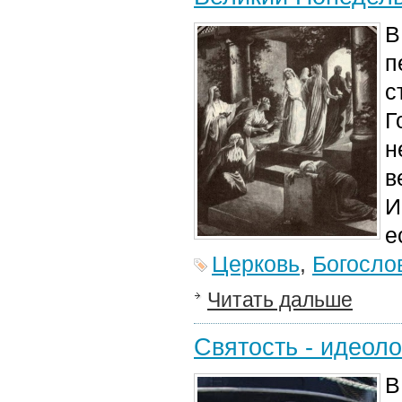
В
п
с
Г
н
в
И
е
Церковь
,
Богосло
Читать дальше
Святость - идеоло
В