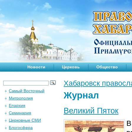
Новости
Церковь
Общество
Хабаровск правосл
Самый Восточный
Журнал
Митрополия
Епархия
Великий Пяток
Семинария
Церковные СМИ
В
Блогосфера