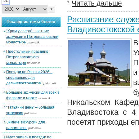
31
Читать дальше
>
Расписание служе
Последние темы блогов
Владивостокской 
“Храм у озера” – летние
экскурсии в Петропавловский
В
монастырь
palomnik
У
Престольный праздник
Петропавловского
П
монастыря
palomnik
и
Поездки по России 2026 –
специально для
в
дальневосточников !
palomnik
б
Большие экскурсии для всех в
феврале и марте
palomnik
Никольском Кафед
“Татьянин день” – большая
Владивостока с 4
экскурсия
palomnik
посетят приходы еп
Зимние экскурсии для
паломников
palomnik
Идет запись в поездки по