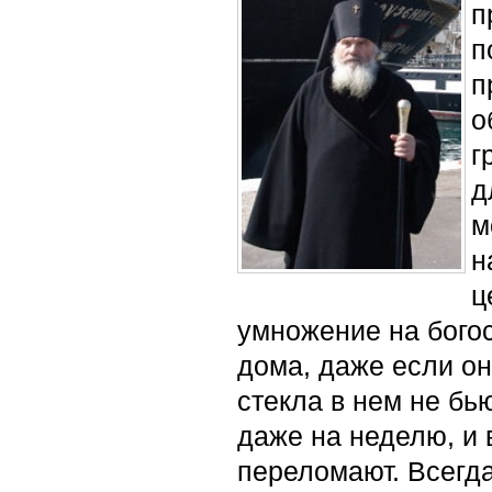
п
п
п
о
г
д
м
н
ц
умножение на бого
дома, даже если он
стекла в нем не бь
даже на неделю, и в
переломают. Всегда