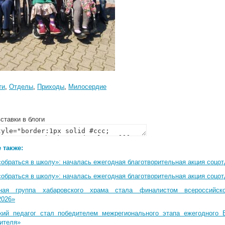
ти
,
Отделы
,
Приходы
,
Милосердие
ставки в блоги
 также:
собраться в школу»: началась ежегодная благотворительная акция соцо
собраться в школу»: началась ежегодная благотворительная акция соцо
ная группа хабаровского храма стала финалистом всероссийско
2026»
кий педагог стал победителем межрегионального этапа ежегодного 
чителя»