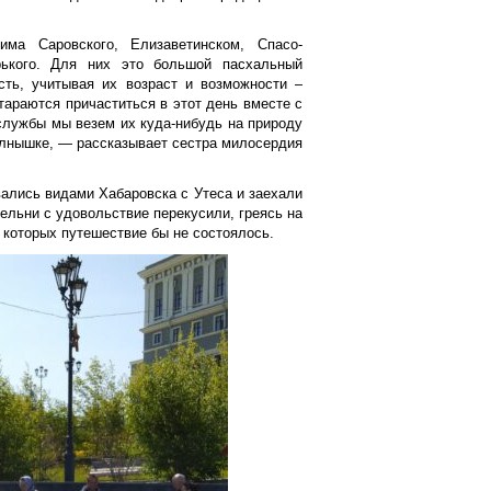
а Саровского, Елизаветинском, Спасо-
рького. Для них это большой пасхальный
сть, учитывая их возраст и возможности –
тараются причаститься в этот день вместе с
службы мы везем их куда-нибудь на природу
олнышке, — рассказывает сестра милосердия
ались видами Хабаровска с Утеса и заехали
ельни с удовольствие перекусили, греясь на
 которых путешествие бы не состоялось.