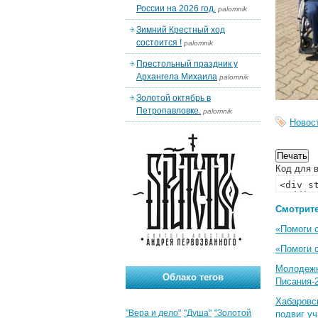
России на 2026 год.
palomnik
Зимний Крестный ход
состоится !
palomnik
Престольный праздник у
Архангела Михаила
palomnik
Золотой октябрь в
Петропавловке.
palomnik
Новос
Код для в
Смотрите
«Помоги 
«Помоги 
Молодеж
Облако тегов
Писания-
Хабаровс
"Вера и дело"
"Душа"
"Золотой
подвиг у