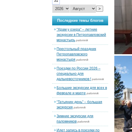
31
>
Последние темы блогов
“Храм у озера” – летние
экскурсии в Петропавловский
монастырь
palomnik
Престольный праздник
Петропавловского
монастыря
palomnik
Поездки по России 2026 –
специально для
дальневосточников !
palomnik
Большие экскурсии для всех в
феврале и марте
palomnik
“Татьянин день” – большая
экскурсия
palomnik
Зимние экскурсии для
паломников
palomnik
Идет запись в поездки по