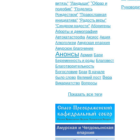
"Образ и
витязь"
"Ландыши"
Руководи
подобие"
"Поделись
Рождеством"
"Православная
инициатива"
"Радость веры"
"Синдром радости"
Аборигены
Аборты и демография
Автокатастрофа
Аксиос
Акция
Алкоголизм
Амурская епархия
Амурское благочиние
Анонсы
Армия
Бари
Беременность и роды
Благовест
Благотворительность
Богословие
Брак
В начале
Вера
было слово
Великий пост
Викариатство
Вопросы
Показать все теги