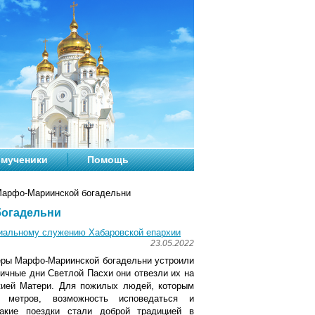
мученики
Помощь
Марфо-Мариинской богадельни
богадельни
циальному служению Хабаровской епархии
23.05.2022
теры Марфо-Мариинской богадельни устроили
ичные дни Светлой Пасхи они отвезли их на
жией Матери. Для пожилых людей, которым
о метров, возможность исповедаться и
акие поездки стали доброй традицией в