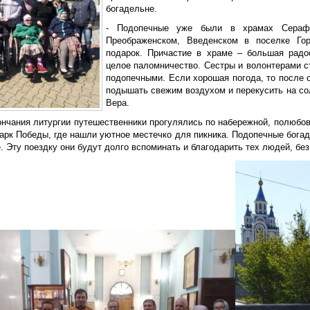
богадельне.
- Подопечные уже были в храмах Серафим
Преображенском, Введенском в поселке Го
подарок. Причастие в храме – большая радо
целое паломничество. Сестры и волонтерами с
подопечными. Если хорошая погода, то после 
подышать свежим воздухом и перекусить на с
Вера.
ончания литургии путешественники прогулялись по набережной, полюбов
арк Победы, где нашли уютное местечко для пикника. Подопечные богад
 Эту поездку они будут долго вспоминать и благодарить тех людей, без