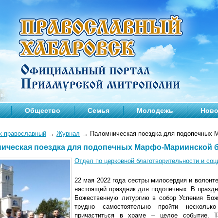
Общество
Семья
Молодежь
Ново
к православный
→
Журнал
→
Паломническая поездка для подопечных 
ическая поездка для подопечных Марфо-Мариинской 
Отдел по церковной благотворительности и со
22 мая 2022 года сестры милосердия и волон
настоящий праздник для подопечных. В праздн
Божественную литургию в собор Успения Бо
трудно самостоятельно пройти нескольк
причаститься в храме – целое событие. Т