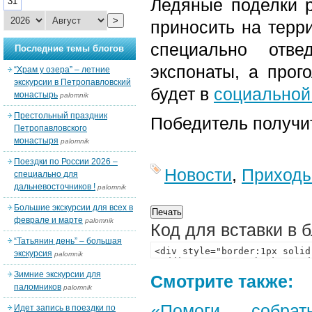
Ледяные поделки 
31
>
приносить на терр
специально отве
Последние темы блогов
экспонаты, а прог
“Храм у озера” – летние
экскурсии в Петропавловский
будет в
социальной
монастырь
palomnik
Престольный праздник
Победитель получит
Петропавловского
монастыря
palomnik
Поездки по России 2026 –
Новости
,
Приход
специально для
дальневосточников !
palomnik
Большие экскурсии для всех в
феврале и марте
palomnik
Код для вставки в 
“Татьянин день” – большая
экскурсия
palomnik
Зимние экскурсии для
Смотрите также:
паломников
palomnik
«Помоги собра
Идет запись в поездки по