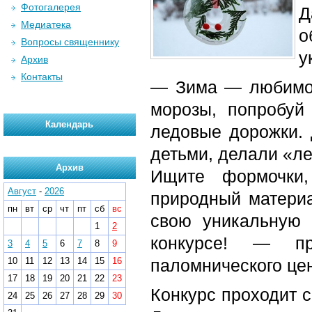
Фотогалерея
Д
Медиатека
о
Вопросы священнику
у
Архив
Контакты
— Зима — любимое
морозы, попробуй
Календарь
ледовые дорожки. 
детьми, делали «л
Архив
Ищите формочки,
Август
-
2026
природный материа
пн
вт
ср
чт
пт
сб
вс
свою уникальную
1
2
конкурсе!
— пре
3
4
5
6
7
8
9
10
11
12
13
14
15
16
паломнического це
17
18
19
20
21
22
23
Конкурс проходит с
24
25
26
27
28
29
30