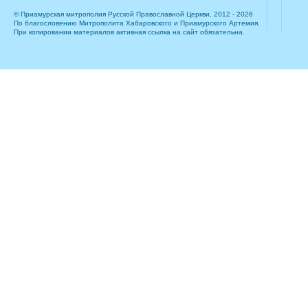
© Приамурская митрополия Русской Православной Церкви, 2012 - 2026
По благословению Митрополита Хабаровского и Приамурского Артемия.
При копировании материалов активная ссылка на сайт обязательна.