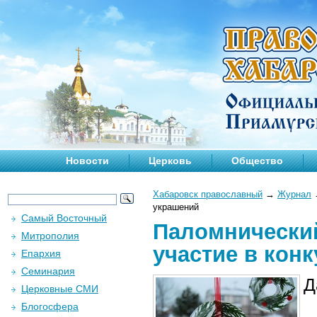
Новости
Церковь
Общество
Хабаровск православный
→
Журнал
украшений
Самый Восточный
Паломнический
Митрополия
участие в кон
Епархия
Семинария
Д
Церковные СМИ
Блогосфера