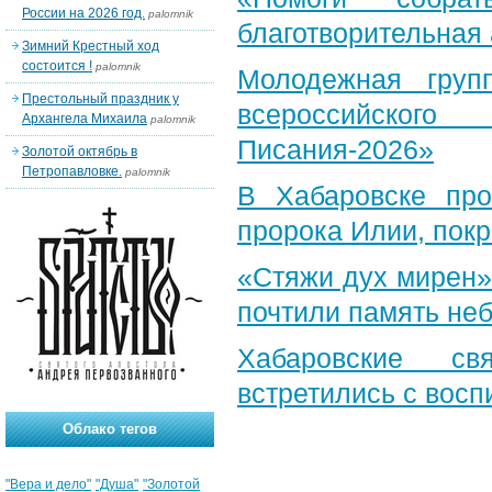
России на 2026 год.
palomnik
благотворительная
Зимний Крестный ход
состоится !
palomnik
Молодежная груп
Престольный праздник у
всероссийского
Архангела Михаила
palomnik
Писания-2026»
Золотой октябрь в
Петропавловке.
palomnik
В Хабаровске пр
пророка Илии, пок
«Стяжи дух мирен»
почтили память неб
Хабаровские св
встретились с вос
Облако тегов
"Вера и дело"
"Душа"
"Золотой