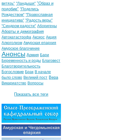
"Образ и
витязь"
"Ландыши"
подобие"
"Поделись
Рождеством"
"Православная
инициатива"
"Радость веры"
"Синдром радости"
Аборигены
Аборты и демография
Автокатастрофа
Аксиос
Акция
Алкоголизм
Амурская епархия
Амурское благочиние
Анонсы
Армия
Бари
Беременность и роды
Благовест
Благотворительность
Богословие
Брак
В начале
Вера
было слово
Великий пост
Викариатство
Вопросы
Показать все теги