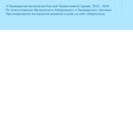
© Приамурская митрополия Русской Православной Церкви, 2012 - 2026
По благословению Митрополита Хабаровского и Приамурского Артемия.
При копировании материалов активная ссылка на сайт обязательна.