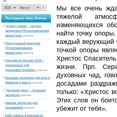
31
Мы все очень жда
>
тяжелой атмос
Последние темы блогов
изменяющихся обс
“Храм у озера” – летние
экскурсии в Петропавловский
найти точку опоры,
монастырь
palomnik
каждый верующий ч
Престольный праздник
Петропавловского
точкой опоры явл
монастыря
palomnik
Христос Спаситель
Поездки по России 2026 –
жизни. Прп. Сер
специально для
дальневосточников !
palomnik
духовных чад, гово
Большие экскурсии для всех в
досадами раздражи
феврале и марте
palomnik
только: «Христос в
“Татьянин день” – большая
экскурсия
palomnik
Этих слов он боитс
Зимние экскурсии для
убежит от тебя».
паломников
palomnik
Идет запись в поездки по