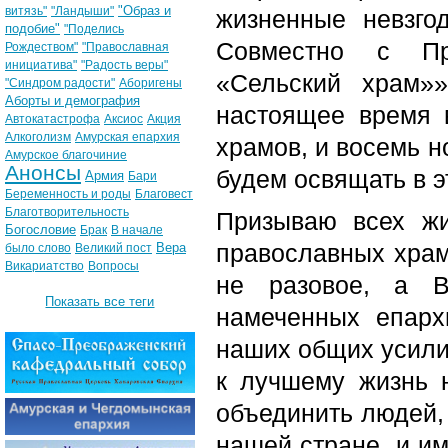
"Образ и
витязь"
"Ландыши"
жизненные невзго
подобие"
"Поделись
Совместно с Пр
Рождеством"
"Православная
инициатива"
"Радость веры"
«Сельский храм»
"Синдром радости"
Аборигены
Аборты и демография
настоящее время 
Автокатастрофа
Аксиос
Акция
Алкоголизм
Амурская епархия
храмов, и восемь н
Амурское благочиние
Анонсы
будем освящать в э
Армия
Бари
Беременность и роды
Благовест
Благотворительность
Призываю всех жи
Богословие
Брак
В начале
православных храм
Вера
было слово
Великий пост
Викариатство
Вопросы
не разовое, а 
Показать все теги
намеченных епарх
наших общих усилий
к лучшему жизнь 
объединить людей, 
нашей стране, и им