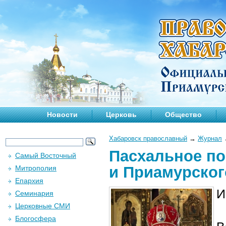
Новости
Церковь
Общество
Хабаровск православный
→
Журнал
Пасхальное по
Самый Восточный
и Приамурског
Митрополия
Епархия
И
Семинария
Церковные СМИ
Блогосфера