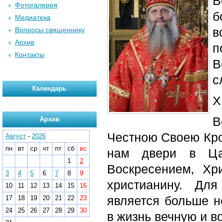
В
Фотогалерея
б
Медиатека
в
Вопросы священнику
Архив
п
Контакты
В
с
Календарь
Х
В
Архив
Честною Своею Кро
Август
-
2026
пн
вт
ср
чт
пт
сб
вс
нам двери в Ца
1
2
Воскресением, Хр
3
4
5
6
7
8
9
христианину. Дл
10
11
12
13
14
15
16
является больше н
17
18
19
20
21
22
23
24
25
26
27
28
29
30
в жизнь вечную и 