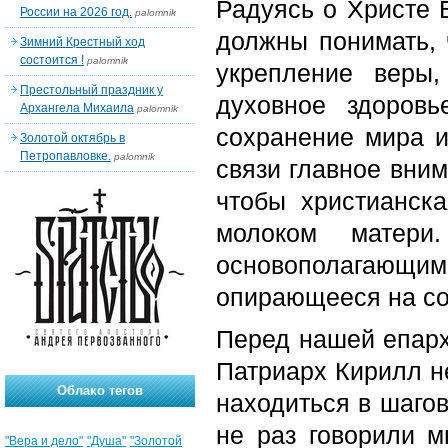
Радуясь о Христе 
России на 2026 год.
palomnik
должны понимать, 
Зимний Крестный ход
состоится !
palomnik
укрепление веры,
Престольный праздник у
духовное здоров
Архангела Михаила
palomnik
сохранение мира и
Золотой октябрь в
Петропавловке.
palomnik
связи главное вни
чтобы христианск
молоком матер
основополагающим
опирающееся на со
Перед нашей епарх
Патриарх Кирилл н
Облако тегов
находиться в шаго
не раз говорили м
"Вера и дело"
"Душа"
"Золотой