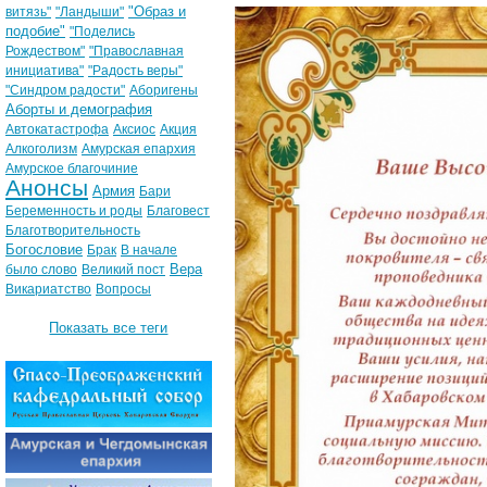
"Образ и
витязь"
"Ландыши"
подобие"
"Поделись
Рождеством"
"Православная
инициатива"
"Радость веры"
"Синдром радости"
Аборигены
Аборты и демография
Автокатастрофа
Аксиос
Акция
Алкоголизм
Амурская епархия
Амурское благочиние
Анонсы
Армия
Бари
Беременность и роды
Благовест
Благотворительность
Богословие
Брак
В начале
Вера
было слово
Великий пост
Викариатство
Вопросы
Показать все теги