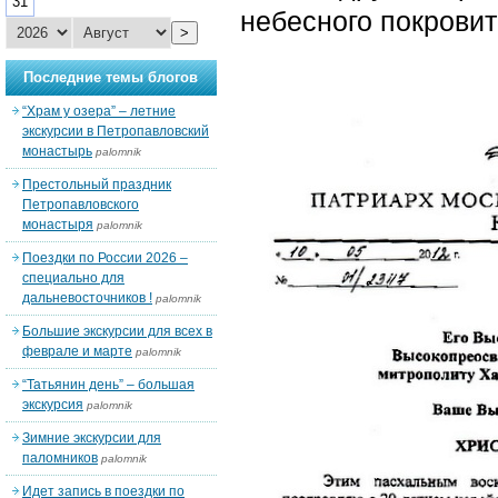
31
небесного покровит
>
Последние темы блогов
“Храм у озера” – летние
экскурсии в Петропавловский
монастырь
palomnik
Престольный праздник
Петропавловского
монастыря
palomnik
Поездки по России 2026 –
специально для
дальневосточников !
palomnik
Большие экскурсии для всех в
феврале и марте
palomnik
“Татьянин день” – большая
экскурсия
palomnik
Зимние экскурсии для
паломников
palomnik
Идет запись в поездки по