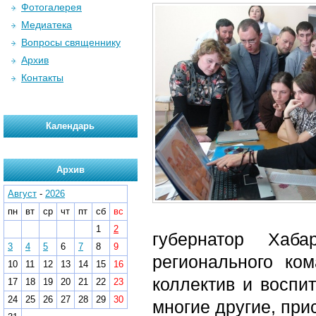
Фотогалерея
Медиатека
Вопросы священнику
Архив
Контакты
Календарь
Архив
Август
-
2026
пн
вт
ср
чт
пт
сб
вс
1
2
губернатор Хаба
3
4
5
6
7
8
9
регионального ко
10
11
12
13
14
15
16
коллектив и воспи
17
18
19
20
21
22
23
24
25
26
27
28
29
30
многие другие, при