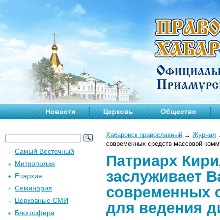
Новости
Церковь
Общество
Хабаровск православный
→
Журнал
современных средств массовой комму
Самый Восточный
Патриарх Кири
Митрополия
заслуживает В
Епархия
современных 
Семинария
Церковные СМИ
для ведения д
Блогосфера