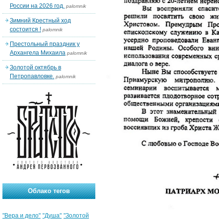
России на 2026 год.
palomnik
Зимний Крестный ход
состоится !
palomnik
Престольный праздник у
Архангела Михаила
palomnik
Золотой октябрь в
Петропавловке.
palomnik
Облако тегов
"Вера и дело"
"Душа"
"Золотой