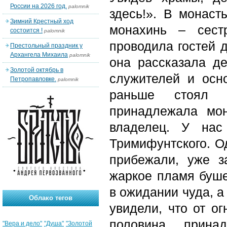
России на 2026 год.
palomnik
здесь!». В монаст
Зимний Крестный ход
монахинь – сест
состоится !
palomnik
проводила гостей д
Престольный праздник у
Архангела Михаила
palomnik
она рассказала де
Золотой октябрь в
служителей и осно
Петропавловке.
palomnik
раньше стоял д
принадлежала мо
владелец. У нас
Тримифунтского. О
прибежали, уже з
жаркое пламя буше
в ожидании чуда, а
Облако тегов
увидели, что от о
половина, прина
"Вера и дело"
"Душа"
"Золотой