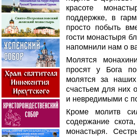
красоте монаст
поддержке, в гарм
просто побыть вм
гости монастыря бл
напомнили нам о в
Молятся монахини
просят у Бога по
молятся за наши
счастьем для них 
и невредимыми с п
Кроме молитв си
содержание скота
монастыря. Сест