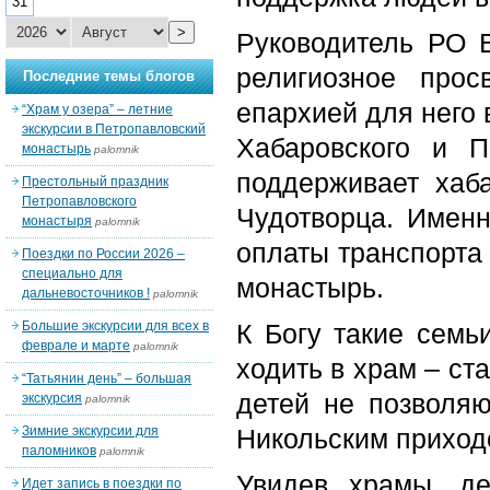
31
>
Руководитель РО 
религиозное прос
Последние темы блогов
епархией для него 
“Храм у озера” – летние
экскурсии в Петропавловский
Хабаровского и П
монастырь
palomnik
поддерживает хаб
Престольный праздник
Петропавловского
Чудотворца. Именн
монастыря
palomnik
оплаты транспорта
Поездки по России 2026 –
специально для
монастырь.
дальневосточников !
palomnik
Большие экскурсии для всех в
К Богу такие семь
феврале и марте
palomnik
ходить в храм – ст
“Татьянин день” – большая
детей не позволяю
экскурсия
palomnik
Зимние экскурсии для
Никольским приход
паломников
palomnik
Увидев храмы, де
Идет запись в поездки по