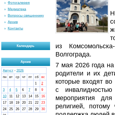
Фотогалерея
Медиатека
Н
Вопросы священнику
с
Архив
ж
Контакты
т
из Комсомольска
Календарь
Волгограда.
Архив
7 мая 2026 года на
Август
-
2026
родители и их дет
пн
вт
ср
чт
пт
сб
вс
которые входят во
1
2
с инвалидностью
3
4
5
6
7
8
9
10
11
12
13
14
15
16
мероприятия для
17
18
19
20
21
22
23
религией, потому
24
25
26
27
28
29
30
поддержка людей в