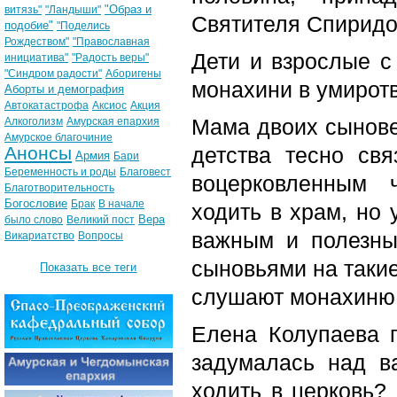
"Образ и
витязь"
"Ландыши"
Святителя Спиридо
подобие"
"Поделись
Рождеством"
"Православная
Дети и взрослые с
инициатива"
"Радость веры"
"Синдром радости"
Аборигены
монахини в умиротв
Аборты и демография
Автокатастрофа
Аксиос
Акция
Мама двоих сынове
Алкоголизм
Амурская епархия
Амурское благочиние
Анонсы
детства тесно св
Армия
Бари
Беременность и роды
Благовест
воцерковленным 
Благотворительность
Богословие
Брак
В начале
ходить в храм, но 
Вера
было слово
Великий пост
важным и полезны
Викариатство
Вопросы
сыновьями на такие
Показать все теги
слушают монахиню 
Елена Колупаева 
задумалась над в
ходить в церковь?