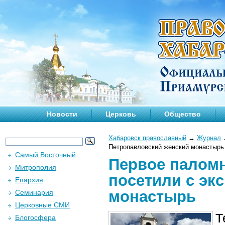
Новости
Церковь
Общество
Хабаровск православный
→
Журнал
Петропавловский женский монастырь
Самый Восточный
Первое паломн
Митрополия
посетили с эк
Епархия
монастырь
Семинария
Церковные СМИ
Т
Блогосфера