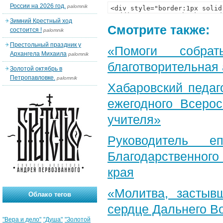
России на 2026 год.
palomnik
Зимний Крестный ход
Смотрите также:
состоится !
palomnik
Престольный праздник у
«Помоги собра
Архангела Михаила
palomnik
благотворительная
Золотой октябрь в
Петропавловке.
palomnik
Хабаровский педаг
ежегодного Всерос
учителя»
Руководитель е
Благодарственног
края
«Молитва, застыв
Облако тегов
сердце Дальнего В
"Вера и дело"
"Душа"
"Золотой