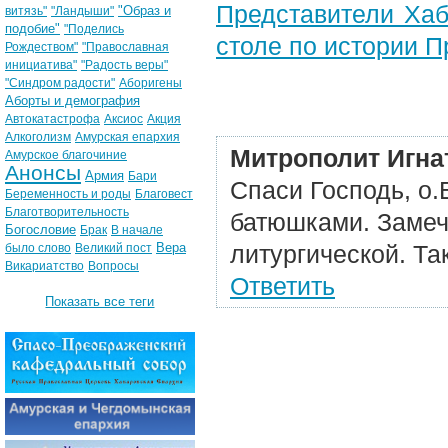
Представители Хаб
"Образ и
витязь"
"Ландыши"
подобие"
"Поделись
столе по истории 
Рождеством"
"Православная
инициатива"
"Радость веры"
"Синдром радости"
Аборигены
Аборты и демография
Автокатастрофа
Аксиос
Акция
Алкоголизм
Амурская епархия
Митрополит Игна
Амурское благочиние
Анонсы
Армия
Бари
Спаси Господь, о.
Беременность и роды
Благовест
Благотворительность
батюшками. Замеч
Богословие
Брак
В начале
Вера
литургической. Та
было слово
Великий пост
Викариатство
Вопросы
Ответить
Показать все теги