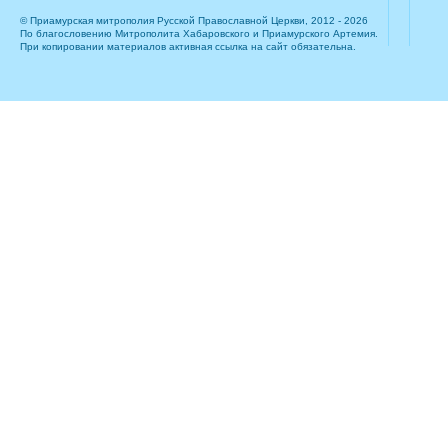
© Приамурская митрополия Русской Православной Церкви, 2012 - 2026
По благословению Митрополита Хабаровского и Приамурского Артемия.
При копировании материалов активная ссылка на сайт обязательна.