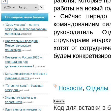
работы, которые п
31
работы на новый го
>
- Сейчас передо
Последние темы блогов
командованием сил
“Храм у озера” – летние
экскурсии в Петропавловский
руководитель О
монастырь
palomnik
структурами епархи
Престольный праздник
Петропавловского
хотят от сотруднич
монастыря
palomnik
будем конкретизиро
Поездки по России 2026 –
специально для
дальневосточников !
palomnik
Большие экскурсии для всех в
феврале и марте
palomnik
“Татьянин день” – большая
Новости
,
Отделы
экскурсия
palomnik
Зимние экскурсии для
паломников
palomnik
Код для вставки в 
Идет запись в поездки по