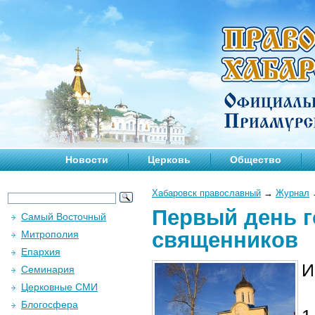
Новости
Церковь
Общество
Хабаровск православный
→
Журнал
Первый день 
Самый Восточный
священников
Митрополия
Епархия
И
Семинария
Церковные СМИ
Блогосфера