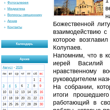
1
Фотогалерея
в
Медиатека
н
Вопросы священнику
Архив
Божественной литу
Контакты
взаимодействию с 
которое возглави
Календарь
Колупаев.
Напомним, что в к
Архив
иерей Василий
Август
-
2026
нравственному в
пн
вт
ср
чт
пт
сб
вс
руководителем назн
1
2
На собрании, кото
3
4
5
6
7
8
9
10
11
12
13
14
15
16
итоги прошедшего
17
18
19
20
21
22
23
работающий в св
24
25
26
27
28
29
30