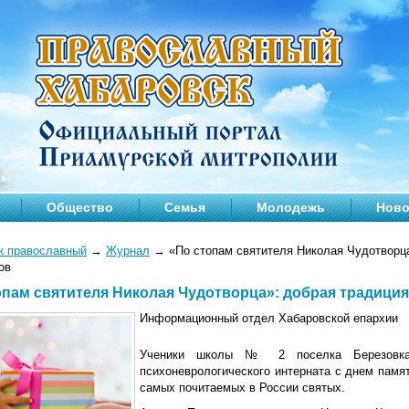
Общество
Семья
Молодежь
Ново
к православный
→
Журнал
→
«По стопам святителя Николая Чудотворца
ов
опам святителя Николая Чудотворца»: добрая традици
Информационный отдел Хабаровской епархии
Ученики школы № 2 поселка Березовка 
психоневрологического интерната с днем памя
самых почитаемых в России святых.