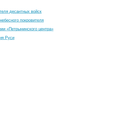
теля десантных войск
небесного покровителя
ами «Петрынинского центра»
ия Руси