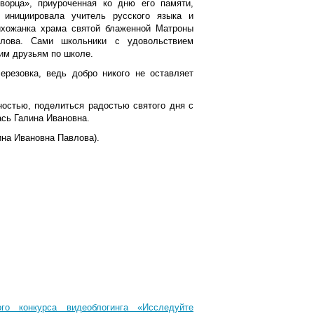
ворца», приуроченная ко дню его памяти,
инициировала учитель русского языка и
ихожанка храма святой блаженной Матроны
влова. Сами школьники с удовольствием
им друзьям по школе.
резовка, ведь добро никого не оставляет
ностью, поделиться радостью святого дня с
ась Галина Ивановна.
на Ивановна Павлова).
го конкурса видеоблогинга «Исследуйте