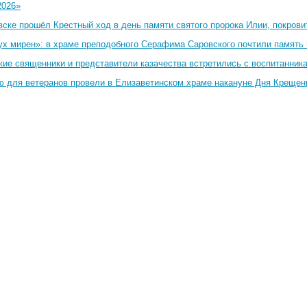
2026»
вске прошёл Крестный ход в день памяти святого пророка Илии, покрови
ух мирен»: в храме преподобного Серафима Саровского почтили память 
кие священники и представители казачества встретились с воспитанник
ю для ветеранов провели в Елизаветинском храме накануне Дня Крещен