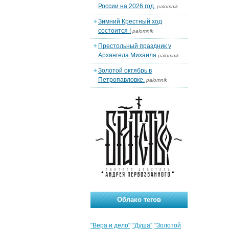
России на 2026 год.
palomnik
Зимний Крестный ход
состоится !
palomnik
Престольный праздник у
Архангела Михаила
palomnik
Золотой октябрь в
Петропавловке.
palomnik
Облако тегов
"Вера и дело"
"Душа"
"Золотой