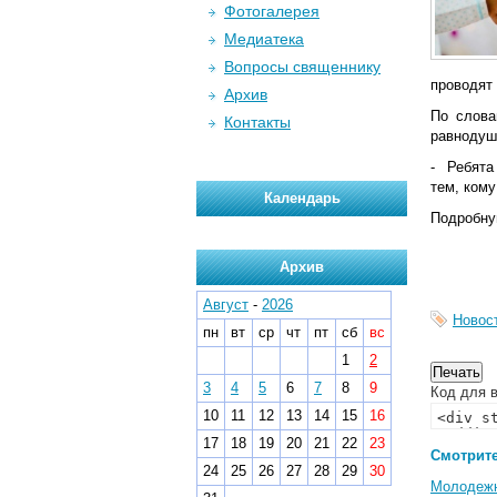
Фотогалерея
Медиатека
Вопросы священнику
проводят
Архив
По слова
Контакты
равнодуш
- Ребята
тем, кому
Календарь
Подробну
Архив
Август
-
2026
Новос
пн
вт
ср
чт
пт
сб
вс
1
2
3
4
5
6
7
8
9
Код для в
10
11
12
13
14
15
16
17
18
19
20
21
22
23
Смотрите
24
25
26
27
28
29
30
Молодеж