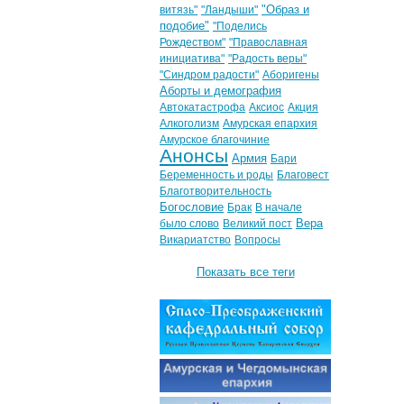
"Образ и
витязь"
"Ландыши"
подобие"
"Поделись
Рождеством"
"Православная
инициатива"
"Радость веры"
"Синдром радости"
Аборигены
Аборты и демография
Автокатастрофа
Аксиос
Акция
Алкоголизм
Амурская епархия
Амурское благочиние
Анонсы
Армия
Бари
Беременность и роды
Благовест
Благотворительность
Богословие
Брак
В начале
Вера
было слово
Великий пост
Викариатство
Вопросы
Показать все теги