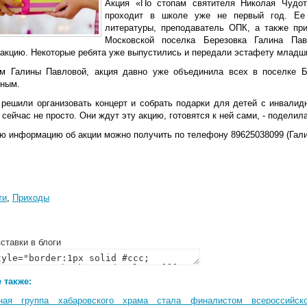
Акция «По стопам святителя Николая Чудот
проходит в школе уже не первый год. Ее 
литературы, преподаватель ОПК, а также пр
Московской поселка Березовка Галина Па
 акцию. Некоторые ребята уже выпустились и передали эстафету младш
м Галины Павловой, акция давно уже объединила всех в поселке Бе
ным.
 решили организовать концерт и собрать подарки для детей с инвалид
 сейчас не просто. Они ждут эту акцию, готовятся к ней сами, - поделил
ю информацию об акции можно получить по телефону 89625038099 (Гали
ти
,
Приходы
ставки в блоги
 также:
ная группа хабаровского храма стала финалистом всероссийско