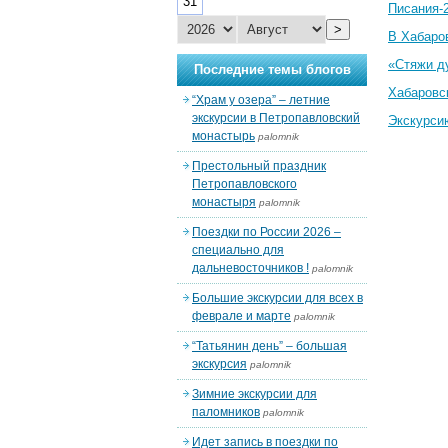
31
Писания-
>
В Хабаро
«Стяжи д
Последние темы блогов
Хабаровс
“Храм у озера” – летние
экскурсии в Петропавловский
Экскурси
монастырь
palomnik
Престольный праздник
Петропавловского
монастыря
palomnik
Поездки по России 2026 –
специально для
дальневосточников !
palomnik
Большие экскурсии для всех в
феврале и марте
palomnik
“Татьянин день” – большая
экскурсия
palomnik
Зимние экскурсии для
паломников
palomnik
Идет запись в поездки по