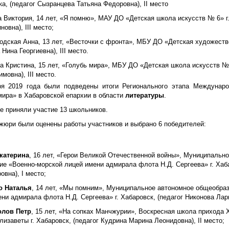
а, (педагог Сызранцева Татьяна Федоровна), II место
 Виктория, 14 лет, «Я помню», МАУ ДО «Детская школа искусств № 6» г.
новна), III место;
одская Анна, 13 лет, «Весточки с фронта», МБУ ДО «Детская художестве
Нина Георгиевна), III место.
а Кристина, 15 лет, «Голубь мира», МБУ ДО «Детская школа искусств № 
мовна), III место.
ря 2019 года были подведены итоги Регионального этапа Междунаро
мира» в Хабаровской епархии в области
литературы
.
е приняли участие 13 школьников.
жюри были оценены работы участников и выбрано 6 победителей:
катерина
, 16 лет, «Герои Великой Отечественной войны», Муниципальн
е «Военно-морской лицей имени адмирала флота Н.Д. Сергеева» г. Хаба
вна), I место;
о Наталья
, 14 лет, «Мы помним», Муниципальное автономное общеобра
ни адмирала флота Н.Д. Сергеева» г. Хабаровск, (педагог Никонова Лар
олов Петр
, 15 лет, «На сопках Манчжурии», Воскресная школа прихода
лизаветы г. Хабаровск, (педагог Кудрина Марина Леонидовна), II место;