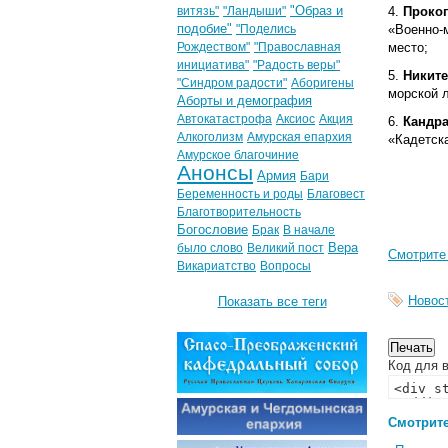
"Образ и
витязь"
"Ландыши"
Проко
подобие"
"Поделись
«Военно-м
Рождеством"
"Православная
место;
инициатива"
"Радость веры"
Никите
"Синдром радости"
Аборигены
морской л
Аборты и демография
Автокатастрофа
Аксиос
Акция
Кандр
Алкоголизм
Амурская епархия
«Кадетска
Амурское благочиние
Анонсы
Армия
Бари
Беременность и роды
Благовест
Благотворительность
Богословие
Брак
В начале
Вера
было слово
Великий пост
Смотрите
Викариатство
Вопросы
Новос
Показать все теги
Код для в
Смотрите