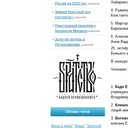
Хабаровск
России на 2026 год.
palomnik
Рымина
Зимний Крестный ход
Константи
состоится !
palomnik
Миргор
Престольный праздник у
Бирюкова 
Архангела Михаила
palomnik
Алипов
Золотой октябрь в
Анна Вади
Петропавловке.
palomnik
25 октяб
Божьего 
В конкурс
Членами 
Кедя Е
учреждени
Владимиро
Клишк
лицей име
Облако тегов
Богом
княгини Е
"Вера и дело"
"Душа"
"Золотой