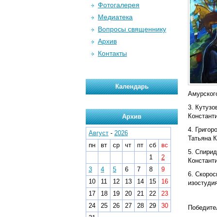
Фотогалерея
Медиатека
Вопросы священнику
Архив
Контакты
Календарь
Амурского
Кутузо
Константи
Архив
Григор
Август
-
2026
Татьяна К
пн
вт
ср
чт
пт
сб
вс
Спирид
1
2
Константи
3
4
5
6
7
8
9
Скорос
10
11
12
13
14
15
16
изостудия
17
18
19
20
21
22
23
24
25
26
27
28
29
30
Победител