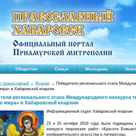
Общество
Семья
Молодежь
Ново
к православный
→
Журнал
→
Победители регионального этапа Междунар
мира» в Хабаровской епархии
тели регионального этапа Международного конкурса т
о мира» в Хабаровской епархии
Информационный отдел Хабаровской епархии
23 и 25 октября 2019 года были подведены 
конкурса творческих работ «Красота Божьег
изобразительного искусства и литературы.