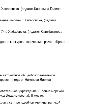
 Хабаровска, (педагог Коньшина Галина
нная школа» г. Хабаровска, (педагог
7» г. Хабаровска, (педагог Саитбаталова
дного конкурса творческих работ «Красота
ое автономное общеобразовательное
ровск, (педагог Никонова Лариса
зовательное учреждение «Военно-морской
иса Владимировна), II место;
 Храма св. преподобномученицы великой