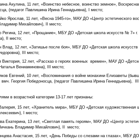
ина Акулина, 11 лет, «Воинство небесное, воинство земное», Воскресна
ца, (педагог Павлишина Ирина Геннадьевна), I место;
йко Ярослав, 11 лет, «Весна 1945-го», МАУ ДО «Центр эстетического восп
ладимир Михайлович), II место;
о Регина, 12 лет, «Прощание», МБУ ДО «Детская школа искусств № 7» г.
), II место;
н Влад, 12 лет, «Затишье после боя», МБУ ДО «Детская школа искусств 
едоровна), III место;
я Виктория, 12 лет, «Рассказ о героях военных времен», МАУ ДО «Детск
аталья Вениаминовна), III место;
ков Евгений, 10 лет, «Воспоминания о войне монахини Елизаветы (быв
 вмч. Георгия Победоносца, (педагог Павлишина Ирина Геннадьевна), III
ями в возрастной категории 13-17 лет признаны:
Валерия, 15 лет, «Хранитель мира», МБУ ДО «Детская художественная ш
ексеевич), I место;
ва Екатерина, 13 лет, «Светлая память героям», МАУ ДО «Центр эстетич
Чичкань Владимир Михайлович), II место;
нцева Анастасия, 15 лет, «День Победы со слезами на глазах», МБУ ДО