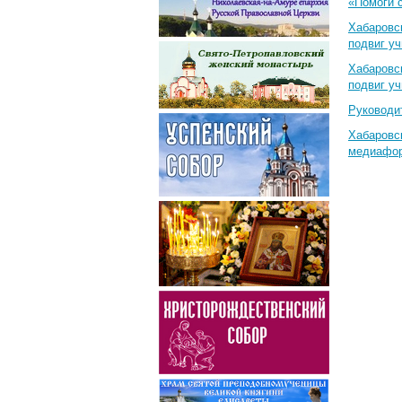
«Помоги 
Хабаровс
подвиг у
Хабаровс
подвиг у
Руководи
Хабаровс
медиафо