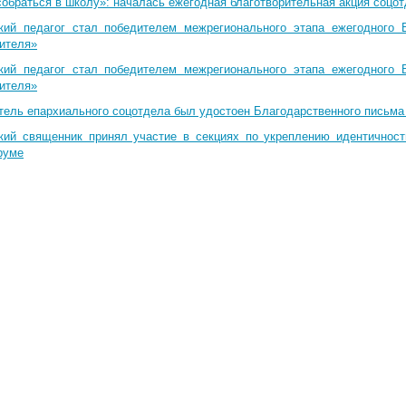
собраться в школу»: началась ежегодная благотворительная акция соцо
кий педагог стал победителем межрегионального этапа ежегодного 
чителя»
кий педагог стал победителем межрегионального этапа ежегодного 
чителя»
тель епархиального соцотдела был удостоен Благодарственного письма
кий священник принял участие в секциях по укреплению идентичнос
руме