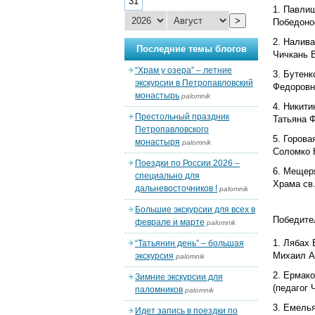
31
Павлиш
>
Победонос
Налива
Последние темы блогов
Чичкань В
“Храм у озера” – летние
Бутенк
экскурсии в Петропавловский
Федоровна
монастырь
palomnik
Никити
Престольный праздник
Татьяна Ф
Петропавловского
Горова
монастыря
palomnik
Соломко Н
Поездки по России 2026 –
Мещеря
специально для
Храма св.
дальневосточников !
palomnik
Большие экскурсии для всех в
Победител
феврале и марте
palomnik
Лябах 
“Татьянин день” – большая
Михаил Ал
экскурсия
palomnik
Ермако
Зимние экскурсии для
(педагог 
паломников
palomnik
Емелья
Идет запись в поездки по