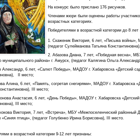
На конкурс было прислано 176 рисунков.
Членами жюри были оценены работы участников
возрастных категориях.
Победителями в возрастной категории до 8 лет
Скаженик Виктория, 6 лет, «Письма войны», 
(педагог Сулейманова Татьяна Константиновна)
Абазова Диана, 7 лет, «Победная весна», М
 муниципального района» г. Амурск, (педагог Калягина Ольга Александро
в Александр, 6 лет, «Салют Победы», МАДОУ г. Хабаровска «Детский са
новна), II место;
ова Алина, 6 лет, «Память, согретая снегирями», МАДОУ г. Хабаровска 
онстантиновна), III место;
онова Анастасия, 6 лет, «День Победы», МАДОУ г. Хабаровска «Детский
новна), III место;
кокова Виктория, 7 лет, «Встреча», МБУ «Межпоселенческий районный Д
 «Синяя птица», (педагог Голубенко Ирина Борисовна), III место.
ями в возрастной категории 9-12 лет признаны: