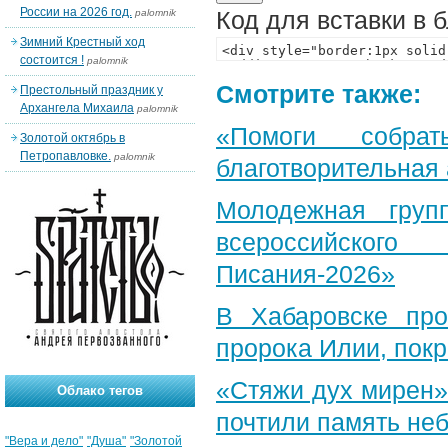
России на 2026 год.
Код для вставки в 
palomnik
Зимний Крестный ход
состоится !
palomnik
Смотрите также:
Престольный праздник у
Архангела Михаила
palomnik
«Помоги собра
Золотой октябрь в
Петропавловке.
palomnik
благотворительная
Молодежная груп
всероссийского
Писания-2026»
В Хабаровске пр
пророка Илии, пок
«Стяжи дух мирен»
Облако тегов
почтили память неб
"Вера и дело"
"Душа"
"Золотой