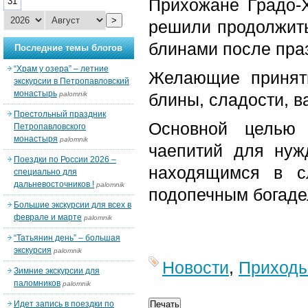
Прихожане Градо-
31
>
решили продолжить
блинами после пра
Последние темы блогов
“Храм у озера” – летние
Желающие принять
экскурсии в Петропавловский
монастырь
palomnik
блины, сладости, в
Престольный праздник
Основной целью 
Петропавловского
монастыря
palomnik
чаепитий для нуж
Поездки по России 2026 –
находящимся в с
специально для
дальневосточников !
palomnik
подопечным богаде
Большие экскурсии для всех в
феврале и марте
palomnik
“Татьянин день” – большая
экскурсия
palomnik
Новости
,
Приход
Зимние экскурсии для
паломников
palomnik
Идет запись в поездки по