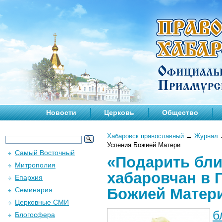
Новости
Церковь
Общество
Хабаровск православный
→
Журнал
Успения Божией Матери
Самый Восточный
«Подарить бл
Митрополия
хабаровчан в 
Епархия
Божией Матер
Семинария
Церковные СМИ
б
Блогосфера