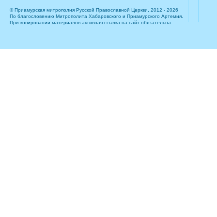
© Приамурская митрополия Русской Православной Церкви, 2012 - 2026
По благословению Митрополита Хабаровского и Приамурского Артемия.
При копировании материалов активная ссылка на сайт обязательна.