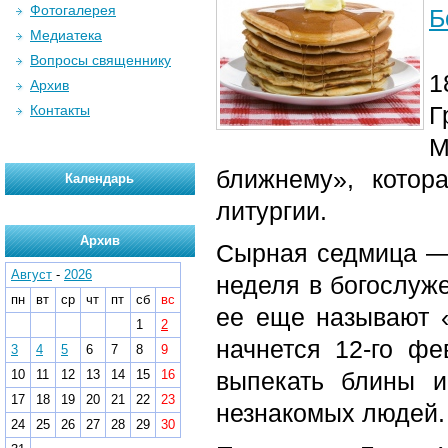
Фотогалерея
Б
Медиатека
Вопросы священнику
1
Архив
Г
Контакты
М
ближнему», котор
Календарь
литургии.
Архив
Сырная седмица — 
Август
-
2026
неделя в богослуж
пн
вт
ср
чт
пт
сб
вс
ее еще называют 
1
2
начнется 12-го ф
3
4
5
6
7
8
9
10
11
12
13
14
15
16
выпекать блины и
17
18
19
20
21
22
23
незнакомых людей.
24
25
26
27
28
29
30