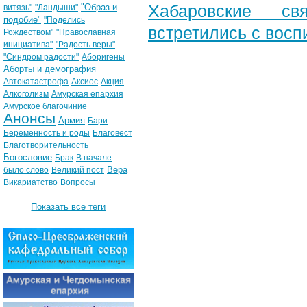
Хабаровские св
"Образ и
витязь"
"Ландыши"
подобие"
"Поделись
встретились с вос
Рождеством"
"Православная
инициатива"
"Радость веры"
"Синдром радости"
Аборигены
Аборты и демография
Автокатастрофа
Аксиос
Акция
Алкоголизм
Амурская епархия
Амурское благочиние
Анонсы
Армия
Бари
Беременность и роды
Благовест
Благотворительность
Богословие
Брак
В начале
Вера
было слово
Великий пост
Викариатство
Вопросы
Показать все теги