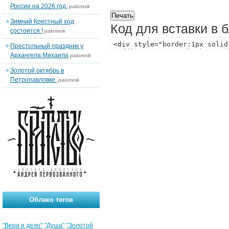
России на 2026 год.
palomnik
Зимний Крестный ход
Код для вставки в 
состоится !
palomnik
Престольный праздник у
Архангела Михаила
palomnik
Золотой октябрь в
Петропавловке.
palomnik
Облако тегов
"Вера и дело"
"Душа"
"Золотой