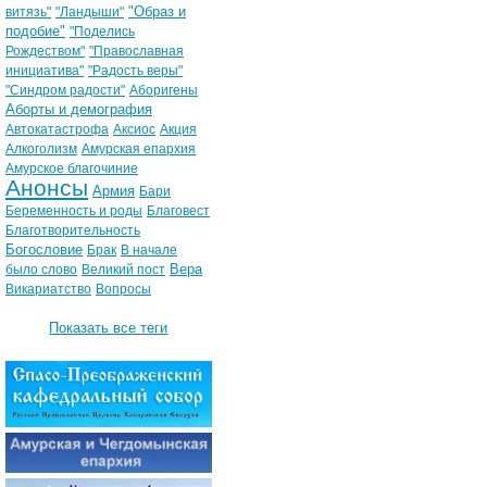
"Образ и
витязь"
"Ландыши"
подобие"
"Поделись
Рождеством"
"Православная
инициатива"
"Радость веры"
"Синдром радости"
Аборигены
Аборты и демография
Автокатастрофа
Аксиос
Акция
Алкоголизм
Амурская епархия
Амурское благочиние
Анонсы
Армия
Бари
Беременность и роды
Благовест
Благотворительность
Богословие
Брак
В начале
Вера
было слово
Великий пост
Викариатство
Вопросы
Показать все теги