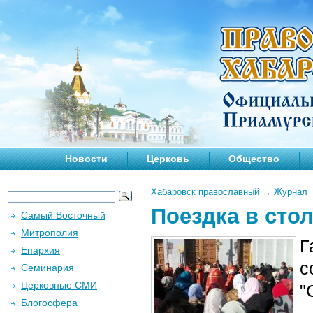
Новости
Церковь
Общество
Хабаровск православный
→
Журнал
Поездка в сто
Самый Восточный
Митрополия
Г
Епархия
с
Семинария
Церковные СМИ
"
Блогосфера