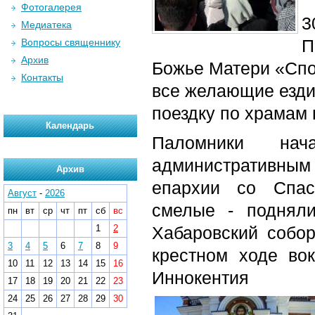
Фотогалерея
3
Медиатека
П
Вопросы священнику
Архив
Божье Матери «Спо
Контакты
все желающие езди
поездку по храмам 
Календарь
Паломники нач
административным
Архив
епархии со Спас
Август
-
2026
смелые - подняли
пн
вт
ср
чт
пт
сб
вс
1
2
Хабаровский собор
3
4
5
6
7
8
9
крестном ходе во
10
11
12
13
14
15
16
Иннокентия
17
18
19
20
21
22
23
24
25
26
27
28
29
30