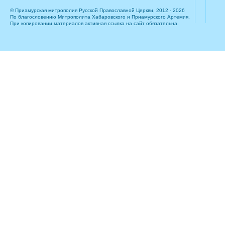
© Приамурская митрополия Русской Православной Церкви, 2012 - 2026
По благословению Митрополита Хабаровского и Приамурского Артемия.
При копировании материалов активная ссылка на сайт обязательна.