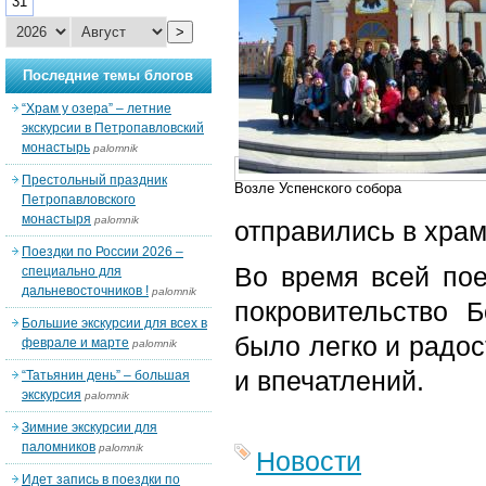
31
>
Последние темы блогов
“Храм у озера” – летние
экскурсии в Петропавловский
монастырь
palomnik
Престольный праздник
Возле Успенского собора
Петропавловского
монастыря
palomnik
отправились в храм
Поездки по России 2026 –
Во время всей по
специально для
дальневосточников !
palomnik
покровительство 
Большие экскурсии для всех в
было легко и радос
феврале и марте
palomnik
и впечатлений.
“Татьянин день” – большая
экскурсия
palomnik
Зимние экскурсии для
паломников
palomnik
Новости
Идет запись в поездки по