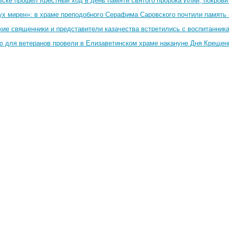
вске прошёл Крестный ход в день памяти святого пророка Илии, покрови
ух мирен»: в храме преподобного Серафима Саровского почтили память 
кие священники и представители казачества встретились с воспитанник
ю для ветеранов провели в Елизаветинском храме накануне Дня Крещен