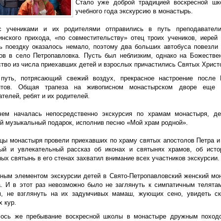
Стало уже доброй традицией воскресной ш
учебного года экскурсию в монастырь.
с учениками и их родителями отправились в путь преподавател
инского прихода, «по совместительству» отец троих учеников, иере
ь поездку оказалось немало, поэтому два больших автобуса повезл
ов в село Петропавловка. Пусть был неблизким, однако на Божестве
тво из числа приехавших детей и взрослых причастились Святых Христ
путь, потрясающий свежий воздух, прекрасное настроение после 
антов. Общая трапеза на живописном монастырском дворе еще
телей, ребят и их родителей.
ем началась непосредственно экскурсия по храмам монастыря, д
й музыкальный подарок, исполнив песню «Мой храм родной».
цы монастыря провели приехавших по храму святых апостолов Петра и
ый и увлекательный рассказ об иконах и святынях храмов, об исто
ых святынь в его стенах захватил внимание всех участников экскурсии
ным элементом экскурсии детей в Свято-Петропавловский женский мо
а. И в этот раз невозможно было не заглянуть к симпатичным телята
, не взглянуть на их задумчивых мамаш, жующих сено, увидеть ск
 кур.
ось же пребывание воскресной школы в монастыре дружным поход