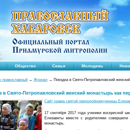
Общество
Семья
Молодежь
Ново
к православный
→
Журнал
→
Поездка в Свято-Петропавловский женский
а в Свято-Петропавловский женский монастырь как пе
Сайт храма святой преподобномученицы Елиза
17 сентября 2017 года ученики воскресной ш
Елизаветы вместе с родителями совершили 
монастырь.