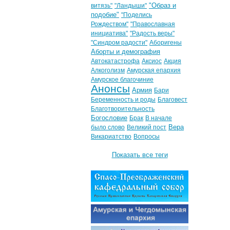
"Образ и
витязь"
"Ландыши"
подобие"
"Поделись
Рождеством"
"Православная
инициатива"
"Радость веры"
"Синдром радости"
Аборигены
Аборты и демография
Автокатастрофа
Аксиос
Акция
Алкоголизм
Амурская епархия
Амурское благочиние
Анонсы
Армия
Бари
Беременность и роды
Благовест
Благотворительность
Богословие
Брак
В начале
Вера
было слово
Великий пост
Викариатство
Вопросы
Показать все теги