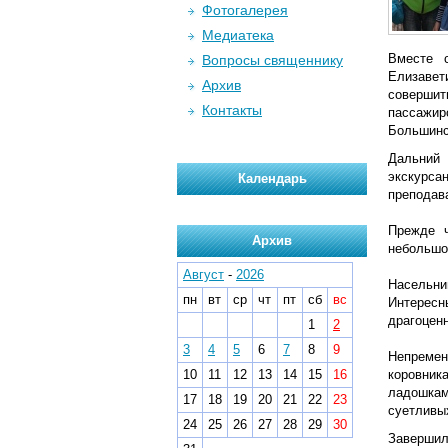
Фотогалерея
Медиатека
Вместе 
Вопросы священнику
Елизавет
Архив
совершит
Контакты
пассажир
Большинс
Дальний 
экскурс
Календарь
преподава
Прежде ч
Архив
небольшо
Август
-
2026
Насельни
пн
вт
ср
чт
пт
сб
вс
Интересн
драгоценн
1
2
3
4
5
6
7
8
9
Непремен
10
11
12
13
14
15
16
коровник
ладошкам
17
18
19
20
21
22
23
суетливых
24
25
26
27
28
29
30
Завершил