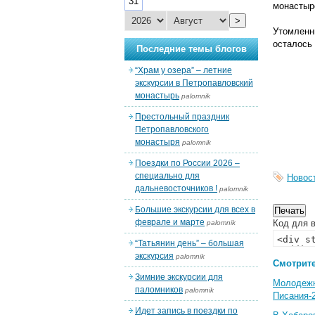
31
монастыр
>
Утомленн
осталось 
Последние темы блогов
“Храм у озера” – летние
экскурсии в Петропавловский
монастырь
palomnik
Престольный праздник
Петропавловского
монастыря
palomnik
Поездки по России 2026 –
специально для
Новос
дальневосточников !
palomnik
Большие экскурсии для всех в
феврале и марте
Код для в
palomnik
“Татьянин день” – большая
экскурсия
palomnik
Смотрите
Зимние экскурсии для
Молодеж
паломников
palomnik
Писания-
Идет запись в поездки по