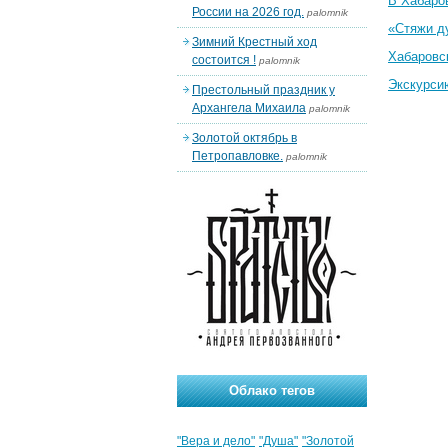
В Хабаро
России на 2026 год.
palomnik
«Стяжи д
Зимний Крестный ход
Хабаровс
состоится !
palomnik
Экскурси
Престольный праздник у
Архангела Михаила
palomnik
Золотой октябрь в
Петропавловке.
palomnik
Облако тегов
"Вера и дело"
"Душа"
"Золотой