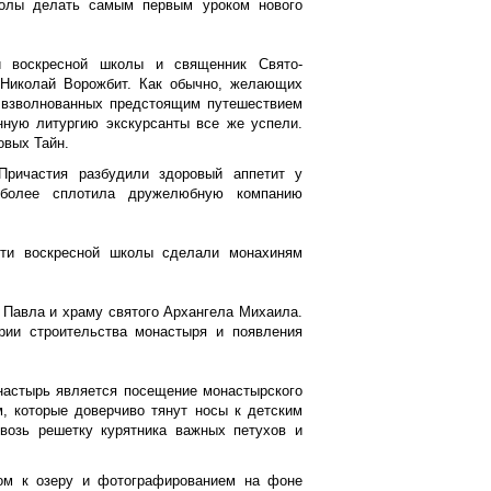
колы делать самым первым уроком нового
и воскресной школы и священник Свято-
й Николай Ворожбит. Как обычно, желающих
и взволнованных предстоящим путешествием
нную литургию экскурсанты все же успели.
овых Тайн.
Причастия разбудили здоровый аппетит у
 более сплотила дружелюбную компанию
ети воскресной школы сделали монахиням
 Павла и храму святого Архангела Михаила.
рии строительства монастыря и появления
.
настырь является посещение монастырского
м, которые доверчиво тянут носы к детским
возь решетку курятника важных петухов и
ом к озеру и фотографированием на фоне