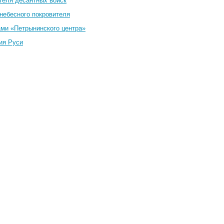
теля десантных войск
небесного покровителя
ами «Петрынинского центра»
ия Руси