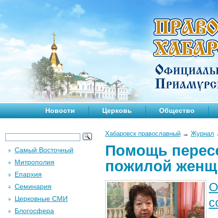
Новости
Церковь
Общество
Хабаровск православный
→
Журнал
Помощь пересе
Самый Восточный
пожилой жен
Митрополия
Епархия
О
Семинария
Церковные СМИ
с
Блогосфера