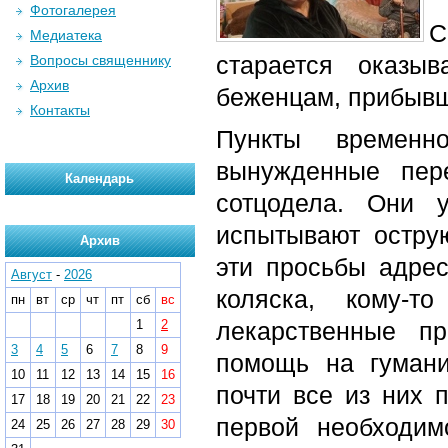
Фотогалерея
С
Медиатека
старается оказы
Вопросы священнику
Архив
беженцам, прибывш
Контакты
Пункты временн
вынужденные пер
Календарь
сотцодела. Они 
испытывают остру
Архив
эти просьбы адрес
Август
-
2026
коляска, кому-т
пн
вт
ср
чт
пт
сб
вс
1
2
лекарственные п
3
4
5
6
7
8
9
помощь на гумани
10
11
12
13
14
15
16
почти все из них 
17
18
19
20
21
22
23
первой необходим
24
25
26
27
28
29
30