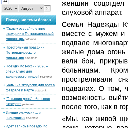
31
женщин соцотдел
>
слуховой аппарат.
Последние темы блогов
Семья Надежды Ку
“Храм у озера” – летние
вместе с мужем и 
экскурсии в Петропавловский
монастырь
palomnik
подвале многоквар
Престольный праздник
жилые дома огонь
Петропавловского
монастыря
palomnik
вели бои, прикры
Поездки по России 2026 –
больницам. Кро
специально для
дальневосточников !
palomnik
простреливали с
Большие экскурсии для всех в
подвалах. О том, 
феврале и марте
palomnik
возможность выйти
“Татьянин день” – большая
экскурсия
palomnik
после того, как в г
Зимние экскурсии для
«Мы, как живой щ
паломников
palomnik
дома, которые да
Идет запись в поездки по