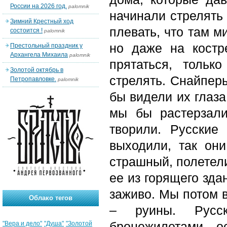
России на 2026 год.
palomnik
начинали стрелять 
Зимний Крестный ход
плевать, что там м
состоится !
palomnik
но даже на костр
Престольный праздник у
Архангела Михаила
palomnik
прятаться, тольк
Золотой октябрь в
стрелять. Снайпер
Петропавловке.
palomnik
бы видели их глаз
мы бы растерзали
творили. Русские
выходили, так он
страшный, полетели
ее из горящего зда
заживо. Мы потом в
Облако тегов
– руины. Русс
бронежилетами, о
"Вера и дело"
"Душа"
"Золотой