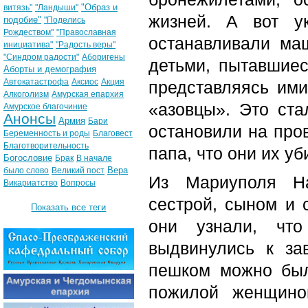
"Образ и
витязь"
"Ландыши"
жизней. А вот у
подобие"
"Поделись
Рождеством"
"Православная
останавливали ма
инициатива"
"Радость веры"
"Синдром радости"
Аборигены
детьми, пытавшиес
Аборты и демография
Автокатастрофа
Аксиос
Акция
представляясь ими
Алкоголизм
Амурская епархия
«азовцы». Это ста
Амурское благочиние
Анонсы
Армия
Бари
остановили на пров
Беременность и роды
Благовест
Благотворительность
папа, что они их у
Богословие
Брак
В начале
Вера
было слово
Великий пост
Из Мариуполя На
Викариатство
Вопросы
сестрой, сыном и 
Показать все теги
они узнали, что
выдвинулись к зав
пешком можно был
пожилой женщино