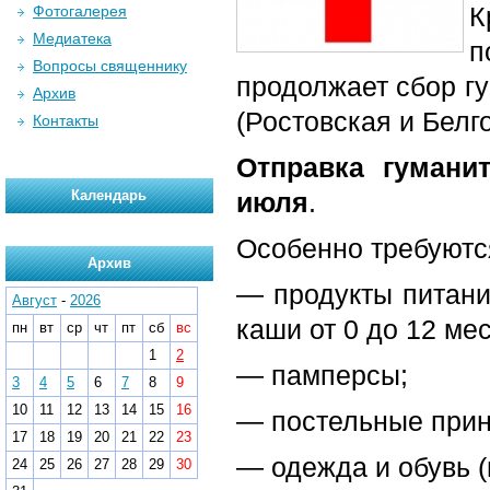
К
Фотогалерея
Медиатека
п
Вопросы священнику
продолжает сбор г
Архив
(Ростовская и Белг
Контакты
Отправка гумани
Календарь
июля
.
Особенно требуютс
Архив
— продукты питания
Август
-
2026
каши от 0 до 12 мес
пн
вт
ср
чт
пт
сб
вс
1
2
— памперсы;
3
4
5
6
7
8
9
10
11
12
13
14
15
16
— постельные прин
17
18
19
20
21
22
23
— одежда и обувь (
24
25
26
27
28
29
30