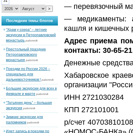
31
— перевязочный мат
>
— медикаменты: а
Последние темы блогов
кашля и кишечных ра
“Храм у озера” – летние
экскурсии в Петропавловский
Адрес приема пом
монастырь
palomnik
контакты: 30-65-21,
Престольный праздник
Петропавловского
монастыря
palomnik
Денежные средства
Поездки по России 2026 –
Хабаровское крае
специально для
дальневосточников !
palomnik
организации "Росси
Большие экскурсии для всех в
феврале и марте
palomnik
ИНН 2721030284
“Татьянин день” – большая
КПП 272101001
экскурсия
palomnik
Зимние экскурсии для
р/счет 40703810
паломников
palomnik
«НОМОС-БАНКа» (ОА
Идет запись в поездки по