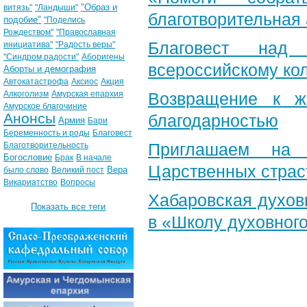
"Образ и
витязь"
"Ландыши"
благотворительная
подобие"
"Поделись
Рождеством"
"Православная
Благовест над
инициатива"
"Радость веры"
"Синдром радости"
Аборигены
всероссийскому ко
Аборты и демография
Автокатастрофа
Аксиос
Акция
Алкоголизм
Амурская епархия
Возвращение к ж
Амурское благочиние
Анонсы
благодарностью
Армия
Бари
Беременность и роды
Благовест
Приглашаем на 
Благотворительность
Богословие
Брак
В начале
Царственных страс
Вера
было слово
Великий пост
Викариатство
Вопросы
Хабаровская духов
Показать все теги
в «Школу духовног