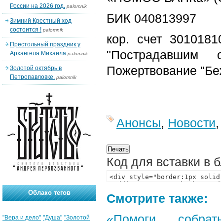
России на 2026 год.
palomnik
БИК 040813997
Зимний Крестный ход
состоится !
palomnik
кор. счет 301018
Престольный праздник у
"Пострадавшим
Архангела Михаила
palomnik
Пожертвование "Бе
Золотой октябрь в
Петропавловке.
palomnik
Анонсы
,
Новости
Код для вставки в 
Облако тегов
Смотрите также:
«Помоги собра
"Вера и дело"
"Душа"
"Золотой