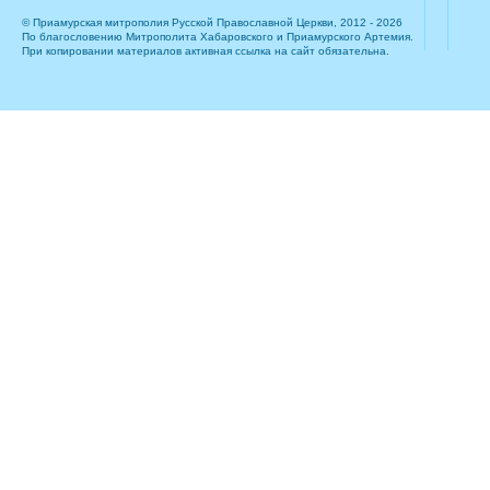
© Приамурская митрополия Русской Православной Церкви, 2012 - 2026
По благословению Митрополита Хабаровского и Приамурского Артемия.
При копировании материалов активная ссылка на сайт обязательна.