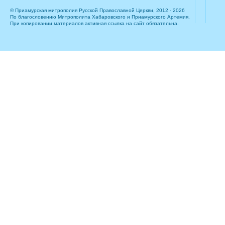
© Приамурская митрополия Русской Православной Церкви, 2012 - 2026
По благословению Митрополита Хабаровского и Приамурского Артемия.
При копировании материалов активная ссылка на сайт обязательна.