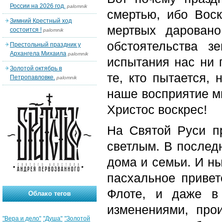
России на 2026 год.
palomnik
смертью, ибо Вос
Зимний Крестный ход
мертвых дарован
состоится !
palomnik
обстоятельства 
Престольный праздник у
Архангела Михаила
palomnik
испытания нас ни 
Золотой октябрь в
те, кто пытается,
Петропавловке.
palomnik
наше восприятие м
Христос воскрес!
На Святой Руси п
светлым. В послед
дома и семьи. И ны
пасхальное привет
Флоте, и даже в
Облако тегов
изменениями, про
"Вера и дело"
"Душа"
"Золотой