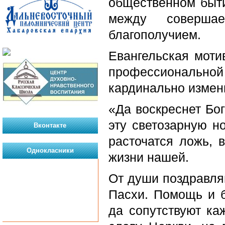
общественном быти
между соверша
благополучием.
Евангельская мотив
профессиональ
кардинально измен
«Да воскреснет Бог
эту светозарную н
Вконтакте
расточатся ложь, 
Однокласники
жизни нашей.
От души поздравляю
Пасхи. Помощь и б
да сопутствуют ка