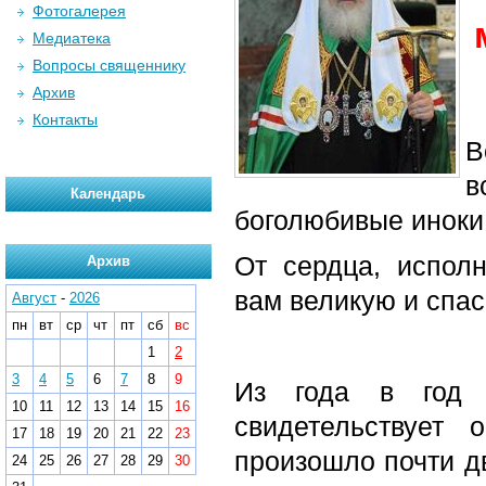
Фотогалерея
Медиатека
Вопросы священнику
Архив
Контакты
В
в
Календарь
боголюбивые иноки 
От сердца, исполн
Архив
вам великую и спас
Август
-
2026
пн
вт
ср
чт
пт
сб
вс
1
2
3
4
5
6
7
8
9
Из года в год 
10
11
12
13
14
15
16
свидетельствует 
17
18
19
20
21
22
23
произошло почти дв
24
25
26
27
28
29
30