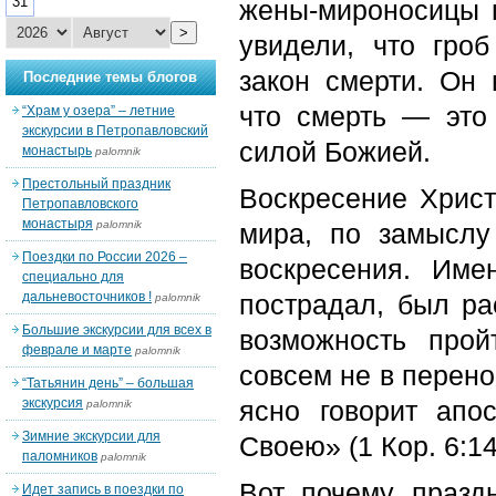
31
жены-мироносицы п
>
увидели, что гро
закон смерти. Он 
Последние темы блогов
что смерть ― это
“Храм у озера” – летние
экскурсии в Петропавловский
силой Божией.
монастырь
palomnik
Престольный праздник
Воскресение Христ
Петропавловского
монастыря
palomnik
мира, по замыслу
Поездки по России 2026 –
воскресения. Им
специально для
дальневосточников !
пострадал, был ра
palomnik
Большие экскурсии для всех в
возможность прой
феврале и марте
palomnik
совсем не в перено
“Татьянин день” – большая
экскурсия
ясно говорит апо
palomnik
Зимние экскурсии для
Своею» (1 Кор. 6:14
паломников
palomnik
Вот почему празд
Идет запись в поездки по