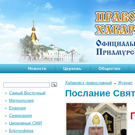
Новости
Церковь
Общество
Хабаровск православный
→
Журнал
Послание Свят
Самый Восточный
Митрополия
Епархия
Семинария
Церковные СМИ
Блогосфера