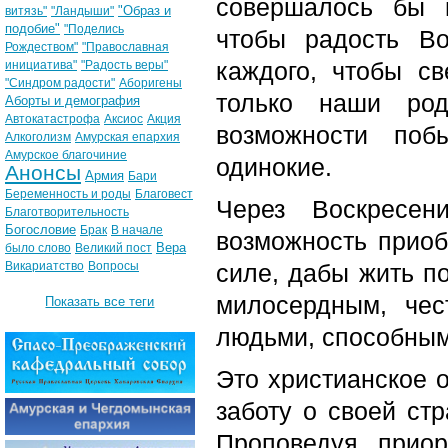
совершалось бы 
"Образ и
витязь"
"Ландыши"
подобие"
"Поделись
чтобы радость В
Рождеством"
"Православная
каждого, чтобы с
инициатива"
"Радость веры"
"Синдром радости"
Аборигены
только наши ро
Аборты и демография
Автокатастрофа
Аксиос
Акция
возможности поб
Алкоголизм
Амурская епархия
Амурское благочиние
одинокие.
Анонсы
Армия
Бари
Беременность и роды
Благовест
Через Воскресен
Благотворительность
Богословие
Брак
В начале
возможность прио
Вера
было слово
Великий пост
Викариатство
Вопросы
силе, дабы жить п
милосердным, че
Показать все теги
людьми, способным 
Это христианское 
заботу о своей стр
Проповедуя приор