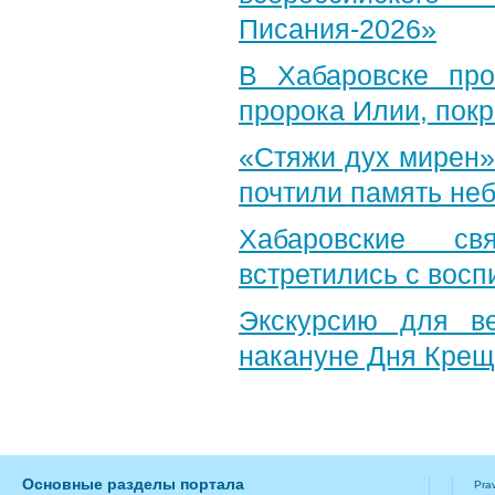
Писания-2026»
В Хабаровске пр
пророка Илии, пок
«Стяжи дух мирен»
почтили память неб
Хабаровские св
встретились с вос
Экскурсию для в
накануне Дня Крещ
Основные разделы портала
Pra