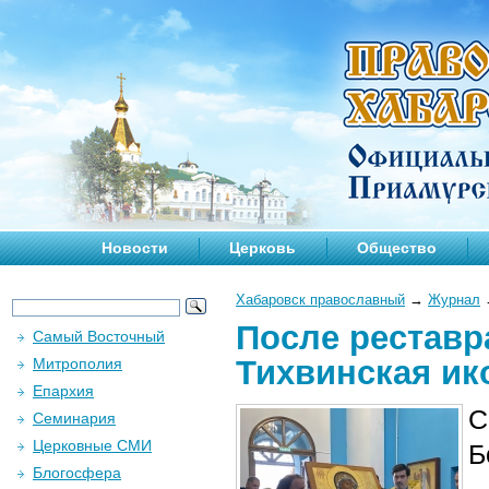
Новости
Церковь
Общество
Хабаровск православный
→
Журнал
После реставр
Самый Восточный
Тихвинская ик
Митрополия
Епархия
С
Семинария
Церковные СМИ
Б
Блогосфера