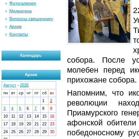
Фотогалерея
2
Медиатека
У
Вопросы священнику
Архив
Т
Контакты
т
х
Календарь
собора. После у
молебен перед ик
Архив
прихожане собора.
Август
-
2026
Напомним, что ик
пн
вт
ср
чт
пт
сб
вс
1
2
революции нахо
3
4
5
6
7
8
9
Приамурского гене
10
11
12
13
14
15
16
афонской обители
17
18
19
20
21
22
23
победоносному ру
24
25
26
27
28
29
30