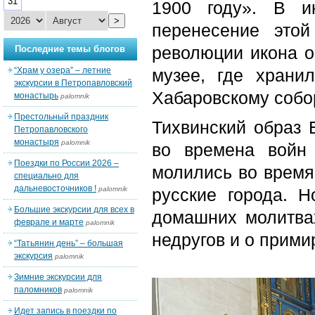
31
1900 году». В и
>
перенесение это
революции икона о
Последние темы блогов
“Храм у озера” – летние
музее, где храни
экскурсии в Петропавловский
Хабаровскому собор
монастырь
palomnik
Престольный праздник
Тихвинский образ 
Петропавловского
монастыря
palomnik
во времена войн 
Поездки по России 2026 –
молились во время
специально для
дальневосточников !
palomnik
русские города. 
Большие экскурсии для всех в
домашних молитвах
феврале и марте
palomnik
недругов и о прим
“Татьянин день” – большая
экскурсия
palomnik
Зимние экскурсии для
паломников
palomnik
Идет запись в поездки по