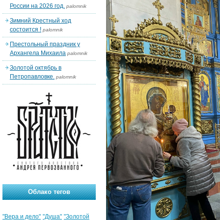
России на 2026 год.
palomnik
Зимний Крестный ход
состоится !
palomnik
Престольный праздник у
Архангела Михаила
palomnik
Золотой октябрь в
Петропавловке.
palomnik
Облако тегов
"Вера и дело"
"Душа"
"Золотой