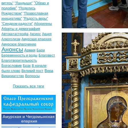
"Образ и
витязь"
"Ландыши"
подобие"
"Поделись
Рождеством"
"Православная
инициатива"
"Радость веры"
"Синдром радости"
Аборигены
Аборты и демография
Автокатастрофа
Аксиос
Акция
Алкоголизм
Амурская епархия
Амурское благочиние
Анонсы
Армия
Бари
Беременность и роды
Благовест
Благотворительность
Богословие
Брак
В начале
Вера
было слово
Великий пост
Викариатство
Вопросы
Показать все теги