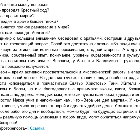
 батюшке массу вопросов:
о проводят Крестный ход?
час правит миром?
 людям в храме бывает плохо?
раняется полное равновесие в мире?
о к нам приходят болезни?
димир с большим вниманием беседовал с братьями, сестрами и друзья
ет на тревожащий вопрос. Порой это достаточно сложно, ибо люди очен
скируя за этим свои истинные переживания, с одной стороны. А с друг
мира, собственный опыт, понимание, уровень образованности и культ
 на понятном ему языке. Впрочем, у батюшки Владимира - руковод
то прекрасно получается.
езон – время активной просветительской и миссионерской работы в епа
по железной дороге. На дальних глухих станциях люди особенно рады 
сти исповедаться и причаститься Святых Христовых Таин. Жители
ком и Богом, но и с благодарностью принимают иконы, книги, брош
 важна поддержка молодых мам, которым нужны памперсы, одежда и мн
постол Иаков учит и напоминает нам, что «Вера без дел мертва». У ка
стливее, умиротвореннее, а порой и сделать доброе дело. Услышать от
после рабочего дня и пообщаться, можно будет на будущих встречах 
ть реальную помощь ближнему в любом виде, могут обратиться напрямую
Воскресе!
 фоторепортаж:
Ссылка