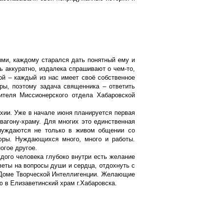
ми, каждому старался дать понятный ему и
ь аккуратно, издалека спрашивают о чем-то,
ой – каждый из нас имеет своё собственное
уры, поэтому задача священника – ответить
ителя Миссионерского отдела Хабаровской
рхии. Уже в начале июня планируется первая
вагону-храму. Для многих это единственная
 нуждаются не только в живом общении со
юры. Нуждающихся много, много и работы.
огое другое.
ждого человека глубоко внутри есть желание
веты на вопросы души и сердца, отдохнуть с
в Доме Творческой Интеллигенции. Желающие
 в Елизаветинский храм г.Хабаровска.