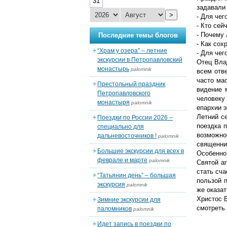
31
задавали
>
- Для чег
- Кто сей
- Почему
Последние темы блогов
- Как сох
“Храм у озера” – летние
- Для чег
экскурсии в Петропавловский
Отец Вла
монастырь
palomnik
всем отв
часто ма
Престольный праздник
видение 
Петропавловского
человеку
монастыря
palomnik
епархии э
Летний с
Поездки по России 2026 –
поездка 
специально для
возможно
дальневосточников !
palomnik
священни
Большие экскурсии для всех в
Особенно
феврале и марте
palomnik
Святой а
стать сча
“Татьянин день” – большая
пользой 
экскурсия
palomnik
же оказа
Христос 
Зимние экскурсии для
смотреть
паломников
palomnik
Идет запись в поездки по