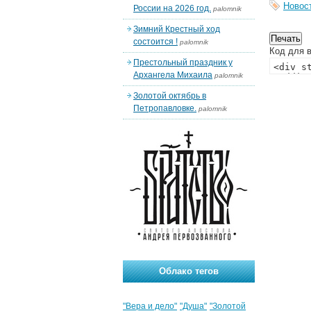
Новос
России на 2026 год.
palomnik
Зимний Крестный ход
состоится !
palomnik
Код для в
Престольный праздник у
Архангела Михаила
palomnik
Золотой октябрь в
Петропавловке.
palomnik
Облако тегов
"Вера и дело"
"Душа"
"Золотой