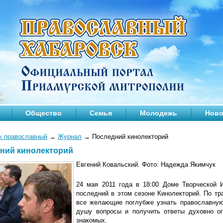
Общество
Семья
Молодежь
Ново
к православный
→
Журнал
→
Последний кинолекторий
ний кинолекторий
Евгений Ковальский. Фото: Надежда Якимчук
24 мая 2011 года в 18:00 Доме Творческой И
последний в этом сезоне Кинолекторий. По тр
все желающие поглубже узнать православную
душу вопросы и получить ответы духовно о
знакомых.