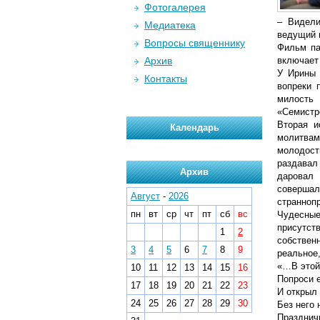
Фотогалерея
– Видели
Медиатека
ведущий 
Вопросы священнику
Фильм па
Архив
включает
У Ирины 
Контакты
вопреки 
милость
«Семистр
Вторая и
Календарь
молитвам
молодост
раздавал
Архив
даровал 
соверша
Август
-
2026
странноп
пн
вт
ср
чт
пт
сб
вс
Чудесны
присутст
1
2
собствен
3
4
5
6
7
8
9
реальное,
«…В этой 
10
11
12
13
14
15
16
Попроси е
17
18
19
20
21
22
23
И открыл 
24
25
26
27
28
29
30
Без него 
Празднич