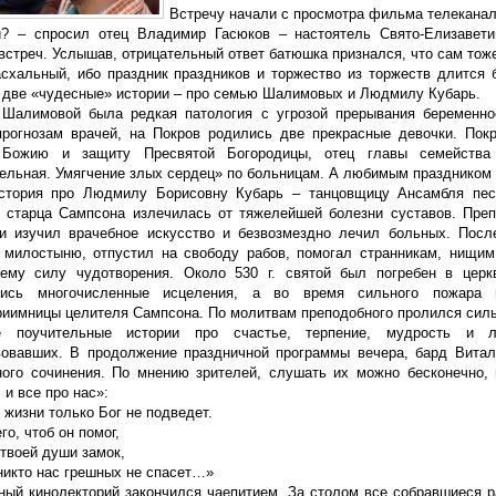
Встречу начали с просмотра фильма телеканал
? – спросил отец Владимир Гасюков – настоятель Свято-Елизавети
встреч. Услышав, отрицательный ответ батюшка признался, что сам тож
схальный, ибо праздник праздников и торжество из торжеств длится 
 две «чудесные» истории – про семью Шалимовых и Людмилу Кубарь.
Шалимовой была редкая патология с угрозой прерывания беременно
прогнозам врачей, на Покров родились две прекрасные девочки. Пок
 Божию и защиту Пресвятой Богородицы, отец главы семейства 
ельная. Умягчение злых сердец» по больницам. А любимым праздником с
стория про Людмилу Борисовну Кубарь – танцовщицу Ансамбля пес
 старца Сампсона излечилась от тяжелейшей болезни суставов. Преп
и изучил врачебное искусство и безвозмездно лечил больных. Посл
 милостыню, отпустил на свободу рабов, помогал странникам, нищи
ему силу чудотворения. Около 530 г. святой был погребен в церк
лись многочисленные исцеления, а во время сильного пожара 
риимницы целителя Сампсона. По молитвам преподобного пролился силь
е поучительные истории про счастье, терпение, мудрость и 
вовавших. В продолжение праздничной программы вечера, бард Вита
ного сочинения. По мнению зрителей, слушать их можно бесконечно, 
 и все про нас»:
жизни только Бог не подведет.
го, чтоб он помог,
твоей души замок,
никто нас грешных не спасет…»
ный кинолекторий закончился чаепитием. За столом все собравшиеся 