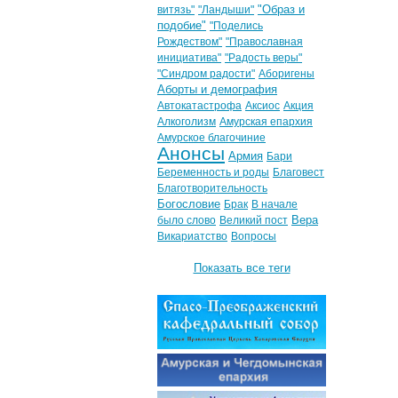
"Образ и
витязь"
"Ландыши"
подобие"
"Поделись
Рождеством"
"Православная
инициатива"
"Радость веры"
"Синдром радости"
Аборигены
Аборты и демография
Автокатастрофа
Аксиос
Акция
Алкоголизм
Амурская епархия
Амурское благочиние
Анонсы
Армия
Бари
Беременность и роды
Благовест
Благотворительность
Богословие
Брак
В начале
Вера
было слово
Великий пост
Викариатство
Вопросы
Показать все теги