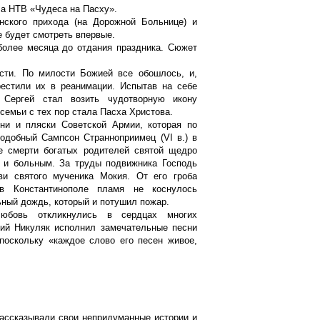
а НТВ «Чудеса на Пасху».
нского прихода (на Дорожной Больнице) и
е будет смотреть впервые.
более месяца до отдания праздника. Сюжет
сти. По милости Божией все обошлось, и,
рестили их в реанимации. Испытав на себе
Сергей стал возить чудотворную икону
емьи с тех пор стала Пасха Христова.
ни и пляски Советской Армии, которая по
одобный Сампсон Странноприимец (VI в.) в
е смерти богатых родителей святой щедро
м и больным. За труды подвижника Господь
ви святого мученика Мокия. От его гроба
в Константинополе пламя не коснулось
ный дождь, который и потушил пожар.
любовь откликнулись в сердцах многих
лий Никуляк исполнил замечательные песни
поскольку «каждое слово его песен живое,
рассказывали свои непридуманные истории и