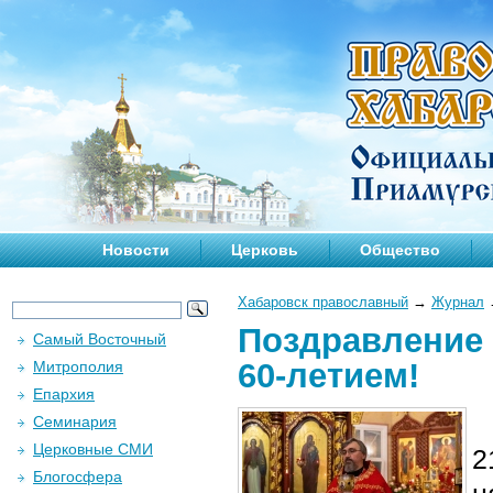
Новости
Церковь
Общество
Хабаровск православный
→
Журнал
Поздравление 
Самый Восточный
60-летием!
Митрополия
Епархия
Семинария
Церковные СМИ
2
Блогосфера