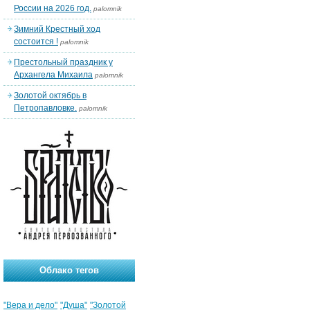
России на 2026 год.
palomnik
Зимний Крестный ход
состоится !
palomnik
Престольный праздник у
Архангела Михаила
palomnik
Золотой октябрь в
Петропавловке.
palomnik
Облако тегов
"Вера и дело"
"Душа"
"Золотой