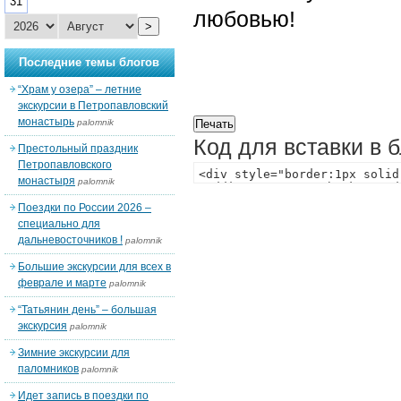
31
любовью!
>
Последние темы блогов
“Храм у озера” – летние
экскурсии в Петропавловский
монастырь
palomnik
Код для вставки в 
Престольный праздник
Петропавловского
монастыря
palomnik
Поездки по России 2026 –
специально для
дальневосточников !
palomnik
Большие экскурсии для всех в
феврале и марте
palomnik
“Татьянин день” – большая
экскурсия
palomnik
Зимние экскурсии для
паломников
palomnik
Идет запись в поездки по