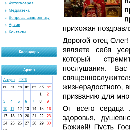
н
Фотогалерея
п
Медиатека
п
Вопросы священнику
Архив
прихожан поздравля
Контакты
Дорогой отец Олег
являете себя усе
Календарь
который стреми
послушания. Вас
Архив
священнослужи
Август
-
2026
жизнерадостного, в
пн
вт
ср
чт
пт
сб
вс
1
2
призванию для мно
3
4
5
6
7
8
9
От всего сердца 
10
11
12
13
14
15
16
здоровья, душевн
17
18
19
20
21
22
23
24
25
26
27
28
29
30
Божией! Пусть Гос