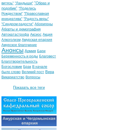
"Образ и
витязь"
"Ландыши"
подобие"
"Поделись
Рождеством"
"Православная
инициатива"
"Радость веры"
"Синдром радости"
Аборигены
Аборты и демография
Автокатастрофа
Аксиос
Акция
Алкоголизм
Амурская епархия
Амурское благочиние
Анонсы
Армия
Бари
Беременность и роды
Благовест
Благотворительность
Богословие
Брак
В начале
Вера
было слово
Великий пост
Викариатство
Вопросы
Показать все теги