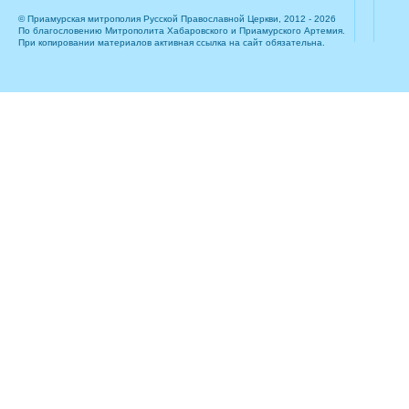
© Приамурская митрополия Русской Православной Церкви, 2012 - 2026
По благословению Митрополита Хабаровского и Приамурского Артемия.
При копировании материалов активная ссылка на сайт обязательна.