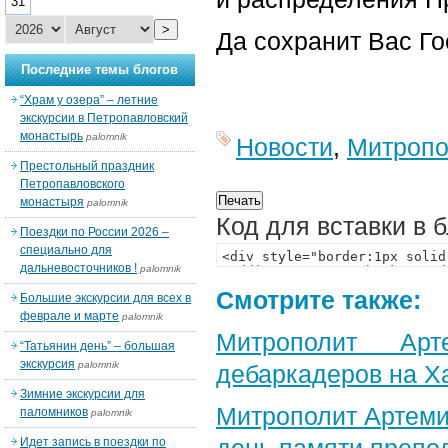
31
>
Да сохранит Вас Го
Последние темы блогов
“Храм у озера” – летние
экскурсии в Петропавловский
монастырь
palomnik
Новости
,
Митропо
Престольный праздник
Петропавловского
монастыря
palomnik
Код для вставки в 
Поездки по России 2026 –
специально для
дальневосточников !
palomnik
Смотрите также:
Большие экскурсии для всех в
феврале и марте
palomnik
Митрополит Арт
“Татьянин день” – большая
экскурсия
palomnik
дебаркадеров на Х
Зимние экскурсии для
Митрополит Артеми
паломников
palomnik
Идет запись в поездки по