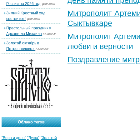
день памяти препо
России на 2026 год.
palomnik
Митрополит Артеми
Зимний Крестный ход
состоится !
palomnik
Сыктывкаре
Престольный праздник у
Архангела Михаила
Митрополит Артеми
palomnik
Золотой октябрь в
любви и верности
Петропавловке.
palomnik
Поздравление​ мит
Облако тегов
"Вера и дело"
"Душа"
"Золотой