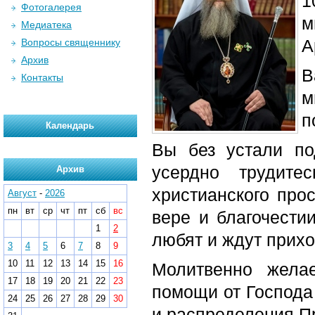
1
Фотогалерея
м
Медиатека
А
Вопросы священнику
Архив
В
Контакты
м
п
Календарь
Вы без устали по
усердно трудите
Архив
христианского про
Август
-
2026
пн
вт
ср
чт
пт
сб
вс
вере и благочестии
1
2
любят и ждут прих
3
4
5
6
7
8
9
10
11
12
13
14
15
16
Молитвенно жела
17
18
19
20
21
22
23
помощи от Господа
24
25
26
27
28
29
30
и распределения П