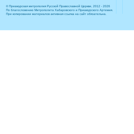
© Приамурская митрополия Русской Православной Церкви, 2012 - 2026
По благословению Митрополита Хабаровского и Приамурского Артемия.
При копировании материалов активная ссылка на сайт обязательна.