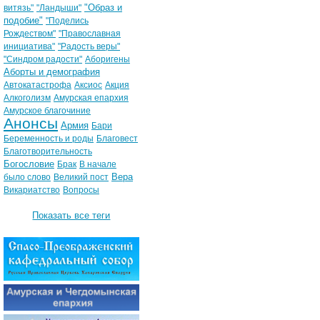
"Образ и
витязь"
"Ландыши"
подобие"
"Поделись
Рождеством"
"Православная
инициатива"
"Радость веры"
"Синдром радости"
Аборигены
Аборты и демография
Автокатастрофа
Аксиос
Акция
Алкоголизм
Амурская епархия
Амурское благочиние
Анонсы
Армия
Бари
Беременность и роды
Благовест
Благотворительность
Богословие
Брак
В начале
Вера
было слово
Великий пост
Викариатство
Вопросы
Показать все теги