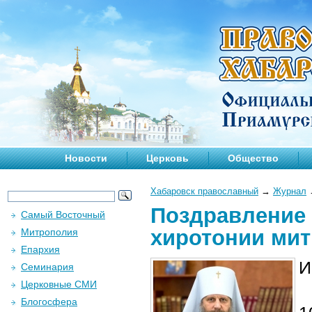
Новости
Церковь
Общество
Хабаровск православный
→
Журнал
Поздравление 
Самый Восточный
хиротонии ми
Митрополия
Епархия
И
Семинария
Церковные СМИ
Блогосфера