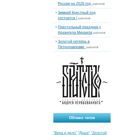
России на 2026 год.
palomnik
Зимний Крестный ход
состоится !
palomnik
Престольный праздник у
Архангела Михаила
palomnik
Золотой октябрь в
Петропавловке.
palomnik
Облако тегов
"Вера и дело"
"Душа"
"Золотой