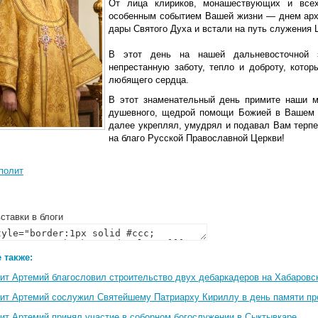
От лица клириков, монашествующих и все
особенным событием Вашей жизни — днем архи
дары Святого Духа и встали на путь служения
В этот день на нашей дальневосточной з
непрестанную заботу, тепло и доброту, кото
любящего сердца.
В этот знаменательный день примите наши м
душевного, щедрой помощи Божией в Вашем 
далее укреплял, умудрял и подавал Вам терп
на благо Русской Православной Церкви!
полит
ставки в блоги
 также:
ит Артемий благословил строительство двух дебаркадеров на Хабаровс
ит Артемий сослужил Святейшему Патриарху Кириллу в день памяти пр
ит Артемий принял участие в соборном богослужении в Сыктывкаре