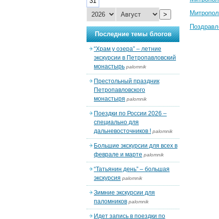
31
Митропол
>
Поздравл
Последние темы блогов
“Храм у озера” – летние
экскурсии в Петропавловский
монастырь
palomnik
Престольный праздник
Петропавловского
монастыря
palomnik
Поездки по России 2026 –
специально для
дальневосточников !
palomnik
Большие экскурсии для всех в
феврале и марте
palomnik
“Татьянин день” – большая
экскурсия
palomnik
Зимние экскурсии для
паломников
palomnik
Идет запись в поездки по