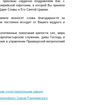
х прихожан сердечно поздравляем Вас с
ерейской хиротонии, в которой Вы приняли
 Царю Славы и Его Святой Церкви.
емле возносят слова благодарности за
рые постоянно исходят от Вашего мудрого и
олитвенные пожелания крепости сил, мира
архипастырском служении, дабы Господь и
ения в управлении Приамурской митрополией
ком судостроительном заводе
еподобного Сергия Радонежского