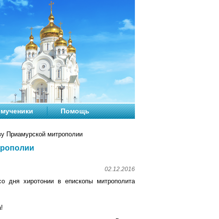
мученики
Помощь
ву Приамурской митрополии
трополии
02.12.2016
со дня хиротонии в епископы митрополита
!