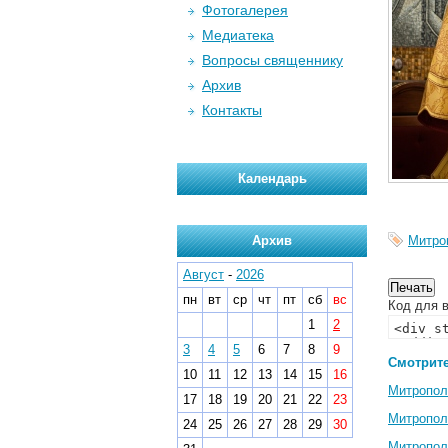
Фотогалерея
Медиатека
Вопросы священнику
Архив
Контакты
Календарь
Архив
Митро
Август
-
2026
пн
вт
ср
чт
пт
сб
вс
Код для в
1
2
3
4
5
6
7
8
9
Смотрите
10
11
12
13
14
15
16
Митропол
17
18
19
20
21
22
23
Митропол
24
25
26
27
28
29
30
Митропол