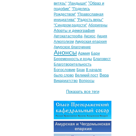
"Образ и
витязь"
"Ландыши"
подобие"
"Поделись
Рождеством"
"Православная
инициатива"
"Радость веры"
"Синдром радости"
Аборигены
Аборты и демография
Автокатастрофа
Аксиос
Акция
Алкоголизм
Амурская епархия
Амурское благочиние
Анонсы
Армия
Бари
Беременность и роды
Благовест
Благотворительность
Богословие
Брак
В начале
Вера
было слово
Великий пост
Викариатство
Вопросы
Показать все теги