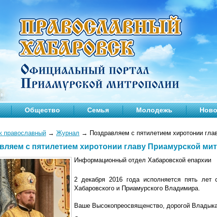
Общество
Семья
Молодежь
Ново
к православный
→
Журнал
→
Поздравляем с пятилетием хиротонии гла
вляем с пятилетием хиротонии главу Приамурской ми
Информационный отдел Хабаровской епархии
2 декабря 2016 года исполняется пять лет 
Хабаровского и Приамурского Владимира.
Ваше Высокопреосвященство, дорогой Владыка