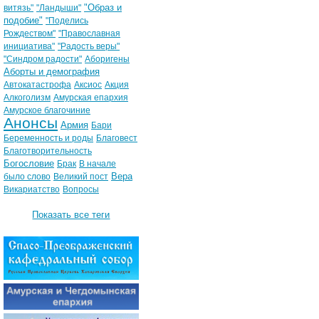
"Образ и
витязь"
"Ландыши"
подобие"
"Поделись
Рождеством"
"Православная
инициатива"
"Радость веры"
"Синдром радости"
Аборигены
Аборты и демография
Автокатастрофа
Аксиос
Акция
Алкоголизм
Амурская епархия
Амурское благочиние
Анонсы
Армия
Бари
Беременность и роды
Благовест
Благотворительность
Богословие
Брак
В начале
Вера
было слово
Великий пост
Викариатство
Вопросы
Показать все теги