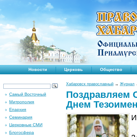
Новости
Церковь
Общество
Хабаровск православный
→
Журнал
Поздравляем С
Самый Восточный
Днем Тезоимен
Митрополия
Епархия
И
Семинария
Церковные СМИ
Блогосфера