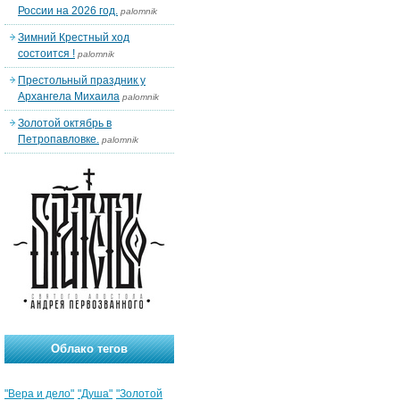
России на 2026 год.
palomnik
Зимний Крестный ход
состоится !
palomnik
Престольный праздник у
Архангела Михаила
palomnik
Золотой октябрь в
Петропавловке.
palomnik
Облако тегов
"Вера и дело"
"Душа"
"Золотой