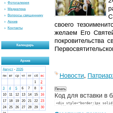
Фотогалерея
р
Медиатека
С
Вопросы священнику
Архив
своего тезоименит
Контакты
желаем Его Святе
покровительства с
Календарь
Первосвятительском
Архив
Август
-
2026
Новости
,
Патриар
пн
вт
ср
чт
пт
сб
вс
1
2
3
4
5
6
7
8
9
Код для вставки в 
10
11
12
13
14
15
16
17
18
19
20
21
22
23
24
25
26
27
28
29
30