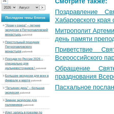
Смотрите также:
31
>
Поздравление Св
Последние темы блогов
Хабаровского края 
“Храм у озера” – летние
Митрополит Артеми
экскурсии в Петропавловский
монастырь
palomnik
день памяти препо
Престольный праздник
Петропавловского
Приветствие Свя
монастыря
palomnik
Всероссийского па
Поездки по России 2026 –
специально для
Обращение Свят
дальневосточников !
palomnik
празднования Всер
Большие экскурсии для всех в
феврале и марте
palomnik
Пасхальное послан
“Татьянин день” – большая
экскурсия
palomnik
Зимние экскурсии для
паломников
palomnik
Идет запись в поездки по