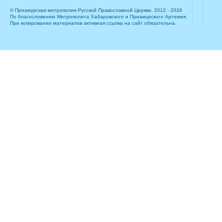
© Приамурская митрополия Русской Православной Церкви, 2012 - 2026
По благословению Митрополита Хабаровского и Приамурского Артемия.
При копировании материалов активная ссылка на сайт обязательна.