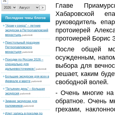
31
Главе Приамурс
>
Хабаровской еп
Последние темы блогов
руководитель епа
“Храм у озера” – летние
протоиерей Алекс
экскурсии в Петропавловский
монастырь
palomnik
протоиерей Борис 
Престольный праздник
Петропавловского
После общей мо
монастыря
palomnik
осужденным, напом
Поездки по России 2026 –
выбора для вечнос
специально для
дальневосточников !
palomnik
решает, каким буде
Большие экскурсии для всех в
свободной волей.
феврале и марте
palomnik
“Татьянин день” – большая
- Очень многие на
экскурсия
palomnik
обратное. Очень м
Зимние экскурсии для
паломников
palomnik
грехами, наклонно
Идет запись в поездки по