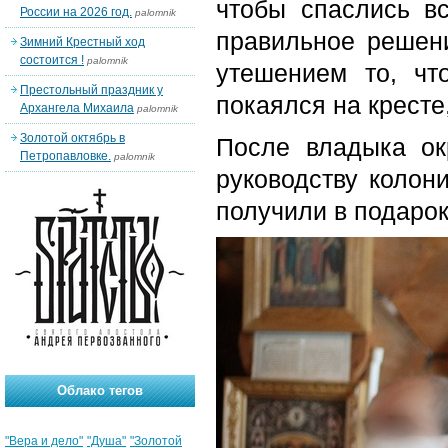
чтобы спаслись в
России на 2026 год.
palomnik
правильное решени
Зимний Крестный ход
состоится !
palomnik
утешением то, чт
Престольный праздник у
покаялся на кресте
Архангела Михаила
palomnik
Золотой октябрь в
После владыка ок
Петропавловке.
palomnik
руководству колон
получили в подарок
Облако тегов
"Вера и дело"
"Душа"
"Золотой