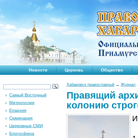
Новости
Церковь
Общество
Хабаровск православный
→
Журнал
Правящий арх
Самый Восточный
колонию строг
Митрополия
Епархия
И
Семинария
Церковные СМИ
Блогосфера