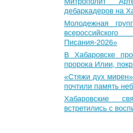
Митрополит Арт
дебаркадеров на Х
Молодежная груп
всероссийского
Писания-2026»
В Хабаровске пр
пророка Илии, пок
«Стяжи дух мирен»
почтили память неб
Хабаровские св
встретились с вос