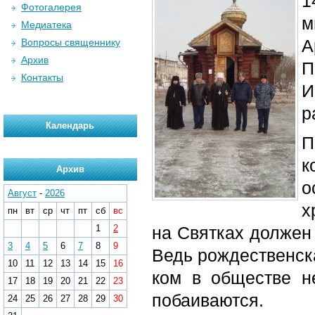
1
Фотогалерея
м
Медиатека
А
Вопросы священнику
Архив
П
Контакты
И
р
Календарь
П
к
Архив
о
Август
-
2026
х
пн
вт
ср
чт
пт
сб
вс
1
2
на Святках должен 
3
4
5
6
7
8
9
Ведь рождественска
10
11
12
13
14
15
16
ком в обществе не
17
18
19
20
21
22
23
побаиваются.
24
25
26
27
28
29
30