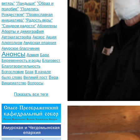
"Образ и
витязь"
"Ландыши"
подобие"
"Поделись
Рождеством"
"Православная
инициатива"
"Радость веры"
"Синдром радости"
Аборигены
Аборты и демография
Автокатастрофа
Аксиос
Акция
Алкоголизм
Амурская епархия
Амурское благочиние
Анонсы
Армия
Бари
Беременность и роды
Благовест
Благотворительность
Богословие
Брак
В начале
Вера
было слово
Великий пост
Викариатство
Вопросы
Показать все теги