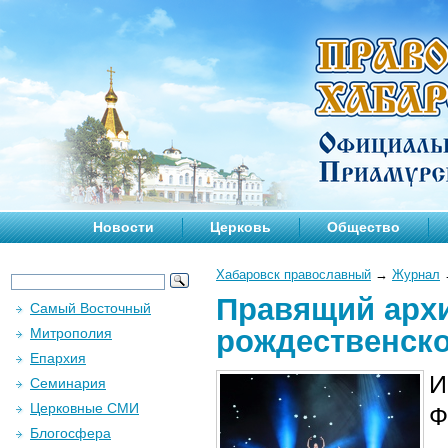
Новости
Церковь
Общество
Хабаровск православный
→
Журнал
Правящий архи
Самый Восточный
рождественско
Митрополия
Епархия
И
Семинария
Церковные СМИ
Ф
Блогосфера