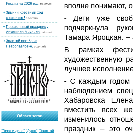
России на 2026 год.
вполне понимают, о
palomnik
Зимний Крестный ход
- Дети уже своб
состоится !
palomnik
подчеркнула рук
Престольный праздник у
Архангела Михаила
palomnik
Тамара Яроцкая. – 
Золотой октябрь в
Петропавловке.
palomnik
В рамках фести
художественную ра
лучшее исполнение
- С каждым годом 
наблюдением спец
Хабаровска Елен
вместить всех ж
Облако тегов
изменилось отноше
праздник – это о
"Вера и дело"
"Душа"
"Золотой