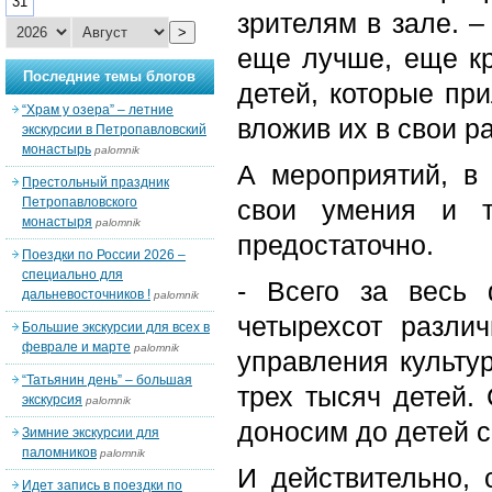
31
зрителям в зале. –
>
еще лучше, еще кр
Последние темы блогов
детей, которые пр
“Храм у озера” – летние
вложив их в свои р
экскурсии в Петропавловский
монастырь
palomnik
А мероприятий, в
Престольный праздник
Петропавловского
свои умения и т
монастыря
palomnik
предостаточно.
Поездки по России 2026 –
специально для
- Всего за весь
дальневосточников !
palomnik
четырехсот разли
Большие экскурсии для всех в
феврале и марте
palomnik
управления культу
“Татьянин день” – большая
трех тысяч детей.
экскурсия
palomnik
доносим до детей с
Зимние экскурсии для
паломников
palomnik
И действительно, 
Идет запись в поездки по