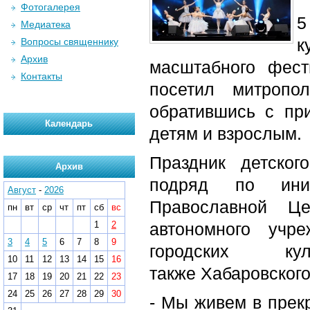
Фотогалерея
5
Медиатека
к
Вопросы священнику
Архив
масштабного фест
Контакты
посетил митропо
обратившись с пр
Календарь
детям и взрослым.
Праздник детског
Архив
подряд по иниц
Август
-
2026
Православной Ц
пн
вт
ср
чт
пт
сб
вс
1
2
автономного учр
3
4
5
6
7
8
9
городских кул
10
11
12
13
14
15
16
также Хабаровског
17
18
19
20
21
22
23
24
25
26
27
28
29
30
- Мы живем в прекр