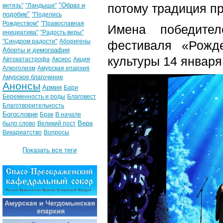
"Образ и
потому традиция пр
витязь"
"Ландыши"
подобие"
"Поделись
Рождеством"
"Православная
Имена победител
инициатива"
"Радость веры"
"Синдром радости"
Аборигены
фестиваля «Рожд
Аборты и демография
культуры 14 января
Автокатастрофа
Аксиос
Акция
Алкоголизм
Амурская епархия
Амурское благочиние
Анонсы
Армия
Бари
Беременность и роды
Благовест
Благотворительность
Богословие
Брак
В начале
Вера
было слово
Великий пост
Викариатство
Вопросы
Показать все теги