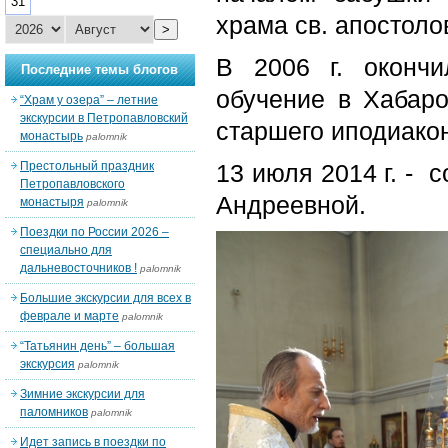
31
храма св. апостоло
>
В 2006 г. окончи
Последние темы блогов
обучение в Хабар
“Храм у озера” – летние
экскурсии в Петропавловский
старшего иподиако
монастырь
palomnik
Престольный праздник
13 июля 2014 г. - 
Петропавловского
Андреевной.
монастыря
palomnik
Поездки по России 2026 –
специально для
дальневосточников !
palomnik
Большие экскурсии для всех в
феврале и марте
palomnik
“Татьянин день” – большая
экскурсия
palomnik
Зимние экскурсии для
паломников
palomnik
Идет запись в поездки по