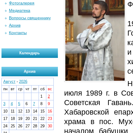
Ф
Фотогалерея
Медиатека
Вопросы священнику
1
Архив
Г
Контакты
к
и
Календарь
х
с
Архив
Август
-
2026
Н
пн
вт
ср
чт
пт
сб
вс
июля 1989 г. в Со
1
2
Советская Гаван
3
4
5
6
7
8
9
Хабаровской епар
10
11
12
13
14
15
16
17
18
19
20
21
22
23
храма в пос. Мух
24
25
26
27
28
29
30
началом бабушки 