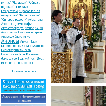
"Образ и
витязь"
"Ландыши"
подобие"
"Поделись
Рождеством"
"Православная
инициатива"
"Радость веры"
"Синдром радости"
Аборигены
Аборты и демография
Автокатастрофа
Аксиос
Акция
Алкоголизм
Амурская епархия
Амурское благочиние
Анонсы
Армия
Бари
Беременность и роды
Благовест
Благотворительность
Богословие
Брак
В начале
Вера
было слово
Великий пост
Викариатство
Вопросы
Показать все теги