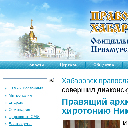
Новости
Церковь
Общество
Хабаровск правосл
Самый Восточный
совершил диаконск
Митрополия
Правящий арх
Епархия
хиротонию Ни
Семинария
Церковные СМИ
И
Блогосфера