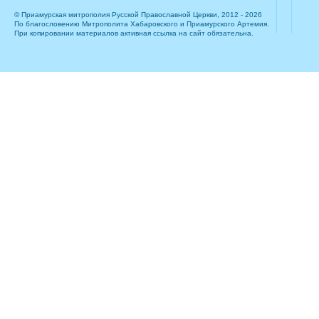
© Приамурская митрополия Русской Православной Церкви, 2012 - 2026
По благословению Митрополита Хабаровского и Приамурского Артемия.
При копировании материалов активная ссылка на сайт обязательна.