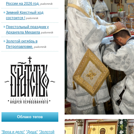
России на 2026 год.
palomnik
Зимний Крестный ход
состоится !
palomnik
Престольный праздник у
Архангела Михаила
palomnik
Золотой октябрь в
Петропавловке.
palomnik
Облако тегов
"Вера и дело"
"Душа"
"Золотой