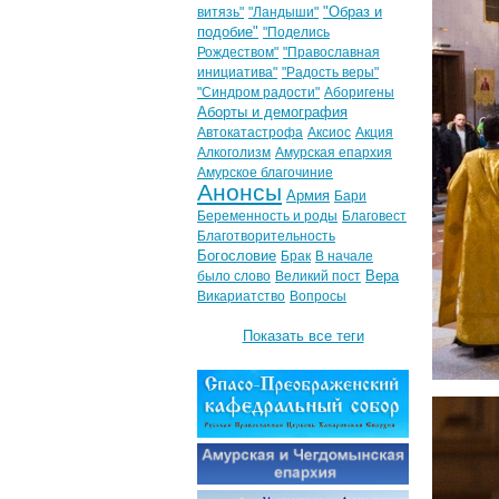
"Образ и
витязь"
"Ландыши"
подобие"
"Поделись
Рождеством"
"Православная
инициатива"
"Радость веры"
"Синдром радости"
Аборигены
Аборты и демография
Автокатастрофа
Аксиос
Акция
Алкоголизм
Амурская епархия
Амурское благочиние
Анонсы
Армия
Бари
Беременность и роды
Благовест
Благотворительность
Богословие
Брак
В начале
Вера
было слово
Великий пост
Викариатство
Вопросы
Показать все теги