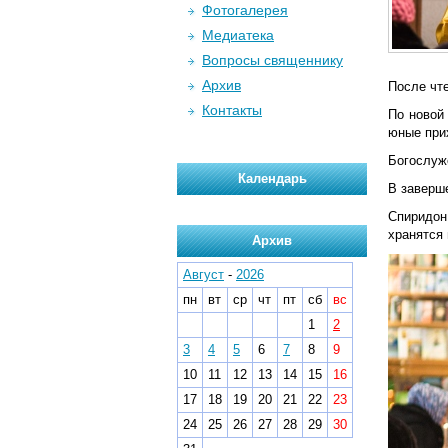
Фотогалерея
Медиатека
Вопросы священнику
Архив
После чт
Контакты
По новой
юные при
Богослуж
Календарь
В заверш
Спиридон
хранятся 
Архив
Август
-
2026
пн
вт
ср
чт
пт
сб
вс
1
2
3
4
5
6
7
8
9
10
11
12
13
14
15
16
17
18
19
20
21
22
23
24
25
26
27
28
29
30