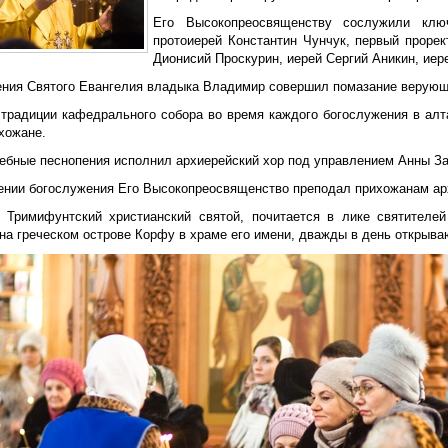
Его Высокопреосвященству сослужили ключ
протоиерей Константин Чунчук, первый проре
Дионисий Проскурин, иерей Сергий Аникин, иер
ения Святого Евангелия владыка Владимир совершил помазание верую
 традиции кафедрального собора во время каждого богослужения в ал
хожане.
ебные песнопения исполнил архиерейский хор под управлением Анны За
ении богослужения Его Высокопреосвященство преподал прихожанам ар
 Тримифунтский христианский святой, почитается в лике
святителей
на греческом острове Корфу в храме его имени, дважды в день открыва