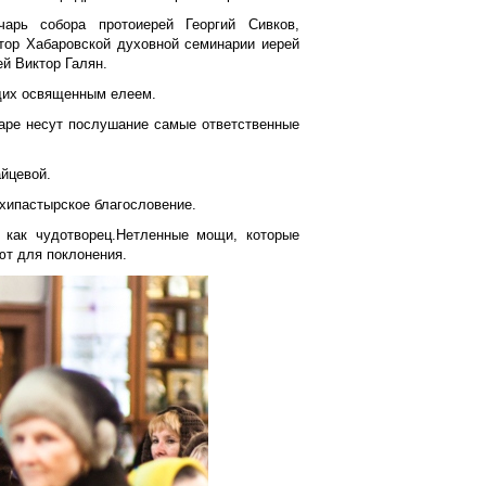
арь собора протоиерей Георгий Сивков,
ктор Хабаровской духовной семинарии иерей
ей Виктор Галян.
щих освященным елеем.
таре несут послушание самые ответственные
йцевой.
хипастырское благословение.
как
чудотворец.Нетленные мощи, которые
ют для поклонения.