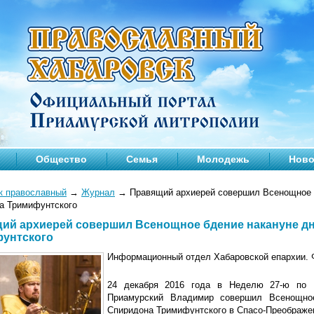
Общество
Семья
Молодежь
Ново
к православный
→
Журнал
→
Правящий архиерей совершил Всенощное б
а Тримифунтского
ий архиерей совершил Всенощное бдение накануне дн
унтского
Информационный отдел Хабаровской епархии. 
24 декабря 2016 года в Неделю 27-ю по П
Приамурский Владимир совершил Всенощное
Спиридона Тримифунтского в Спасо-Преображе