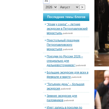
31
>
Последние темы блогов
“Храм у озера” – летние
экскурсии в Петропавловский
монастырь
palomnik
Престольный праздник
Петропавловского
монастыря
palomnik
Поездки по России 2026 –
специально для
дальневосточников !
palomnik
Большие экскурсии для всех в
феврале и марте
palomnik
“Татьянин день” – большая
экскурсия
palomnik
Зимние экскурсии для
паломников
palomnik
Идет запись в поездки по