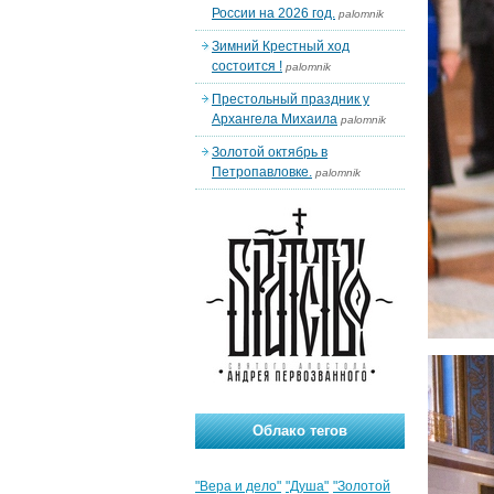
России на 2026 год.
palomnik
Зимний Крестный ход
состоится !
palomnik
Престольный праздник у
Архангела Михаила
palomnik
Золотой октябрь в
Петропавловке.
palomnik
Облако тегов
"Вера и дело"
"Душа"
"Золотой