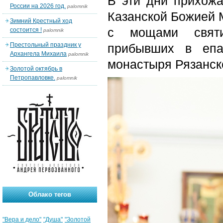
В эти дни прихожа
России на 2026 год.
palomnik
Казанской Божией М
Зимний Крестный ход
с мощами святи
состоится !
palomnik
Престольный праздник у
прибывших в епа
Архангела Михаила
palomnik
монастыря Рязанск
Золотой октябрь в
Петропавловке.
palomnik
Облако тегов
"Вера и дело"
"Душа"
"Золотой