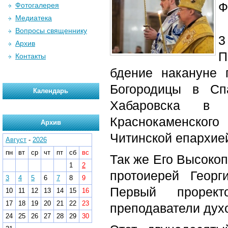
Ф
Фотогалерея
Медиатека
Вопросы священнику
3
Архив
П
Контакты
бдение накануне 
Богородицы в Сп
Календарь
Хабаровска в 
Краснокаменско
Архив
Читинской епархие
Август
-
2026
пн
вт
ср
чт
пт
сб
вс
Так же Его Высоко
1
2
протоиерей Георг
3
4
5
6
7
8
9
Первый прорек
10
11
12
13
14
15
16
17
18
19
20
21
22
23
преподаватели дух
24
25
26
27
28
29
30