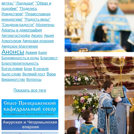
"Образ и
витязь"
"Ландыши"
подобие"
"Поделись
Рождеством"
"Православная
инициатива"
"Радость веры"
"Синдром радости"
Аборигены
Аборты и демография
Автокатастрофа
Аксиос
Акция
Алкоголизм
Амурская епархия
Амурское благочиние
Анонсы
Армия
Бари
Беременность и роды
Благовест
Благотворительность
Богословие
Брак
В начале
Вера
было слово
Великий пост
Викариатство
Вопросы
Показать все теги