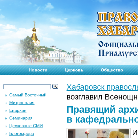
Новости
Церковь
Общество
Хабаровск правосл
Самый Восточный
возглавил Всенощн
Митрополия
Правящий архи
Епархия
в кафедральн
Семинария
Церковные СМИ
И
Блогосфера