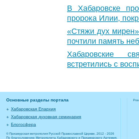
В Хабаровске пр
пророка Илии, пок
«Стяжи дух мирен»
почтили память неб
Хабаровские св
встретились с вос
Основные разделы портала
Pra
Хабаровская Епархия
Хабаровская духовная семинария
Блогосфера
© Приамурская митрополия Русской Православной Церкви, 2012 - 2026
По благословению Митрополита Хабаровского и Приамурского Артемия.