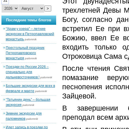
Этот двунадесяты
31
трехлетней Девы 
>
Богу, согласно да
Последние темы блогов
встретил Ее при в
“Храм у озера” – летние
экскурсии в Петропавловский
Божию, ввел Ее во
монастырь
palomnik
входить только о
Престольный праздник
Петропавловского
Отроковица Сама 
монастыря
palomnik
После чтения Свя
Поездки по России 2026 –
специально для
помазание веру
дальневосточников !
palomnik
песнопения испол
Большие экскурсии для всех в
феврале и марте
palomnik
Зайцевой.
“Татьянин день” – большая
экскурсия
palomnik
В завершении б
Зимние экскурсии для
преподал всем арх
паломников
palomnik
Идет запись в поездки по