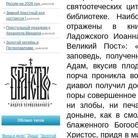
России на 2026 год.
palomnik
святоотеческих ци
Зимний Крестный ход
библиотеке. Наи
состоится !
palomnik
отражены в книг
Престольный праздник у
Архангела Михаила
palomnik
Ладожского Иоанн
Золотой октябрь в
Великий Пост»: 
Петропавловке.
palomnik
заповедь, получен
Адам, вкусив пло
порча проникла в
диавол получил до
поры совершенное 
ни злобы, ни печ
доныне, как в см
Облако тегов
блаженного Бого
Христос, придя в м
"Вера и дело"
"Душа"
"Золотой