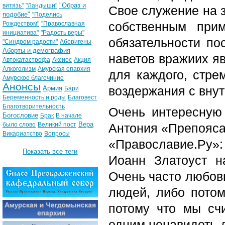
"Образ и
витязь"
"Ландыши"
Свое служение на з
подобие"
"Поделись
собственным при
Рождеством"
"Православная
инициатива"
"Радость веры"
обязательности по
"Синдром радости"
Аборигены
Аборты и демография
наветов вражиих я
Автокатастрофа
Аксиос
Акция
Алкоголизм
Амурская епархия
для каждого, стре
Амурское благочиние
Анонсы
воздержания с вну
Армия
Бари
Беременность и роды
Благовест
Благотворительность
Очень интересную
Богословие
Брак
В начале
Вера
было слово
Великий пост
Антония «Препояса
Викариатство
Вопросы
«Православие.Ру»:
Показать все теги
Иоанн Златоуст н
Очень часто любовь
людей, либо потом
потому что мы сч
одним ненавидеть д