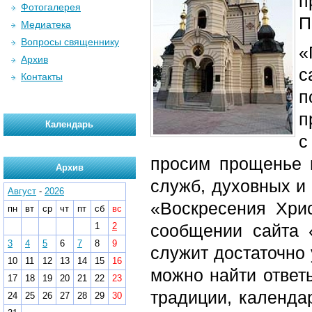
п
Фотогалерея
П
Медиатека
Вопросы священнику
«
Архив
с
Контакты
п
п
Календарь
с
просим прощенье 
Архив
служб, духовных и
Август
-
2026
«Воскресения Хри
пн
вт
ср
чт
пт
сб
вс
1
2
сообщении сайта 
3
4
5
6
7
8
9
служит достаточно 
10
11
12
13
14
15
16
можно найти ответ
17
18
19
20
21
22
23
традиции, календа
24
25
26
27
28
29
30