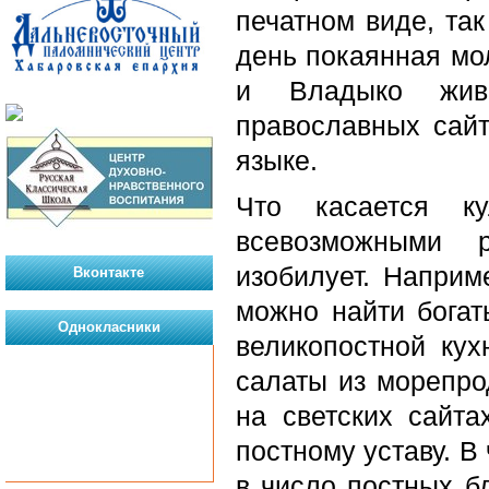
печатном виде, та
день покаянная мо
и Владыко живо
православных сайт
языке.
Что касается ку
всевозможными 
изобилует. Наприме
Вконтакте
можно найти богат
Однокласники
великопостной кух
салаты из морепрод
на светских сайта
постному уставу. В
в число постных б