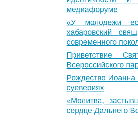
медиафоруме
«У молодежи ес
хабаровский свя
современного поко
Приветствие Свя
Всероссийского па
Рождество Иоанна 
суевериях
«Молитва, застыв
сердце Дальнего В