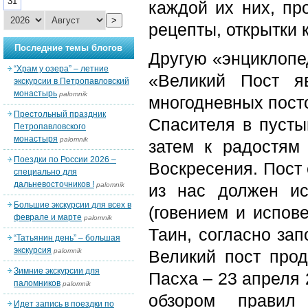
31
каждой их них, пр
>
рецепты, открытки 
Последние темы блогов
Другую «энциклопе
“Храм у озера” – летние
«Великий Пост я
экскурсии в Петропавловский
монастырь
palomnik
многодневных пост
Престольный праздник
Спасителя в пусты
Петропавловского
монастыря
palomnik
затем к радостям
Поездки по России 2026 –
Воскресения. Пост 
специально для
дальневосточников !
palomnik
из нас должен ис
Большие экскурсии для всех в
(говением и испов
феврале и марте
palomnik
Таин, согласно зап
“Татьянин день” – большая
экскурсия
palomnik
Великий пост прод
Зимние экскурсии для
Пасха – 23 апреля 
паломников
palomnik
обзором правил
Идет запись в поездки по