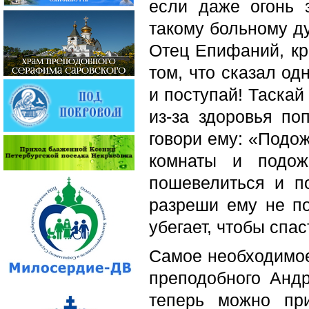
если даже огонь з
такому больному д
Отец Епифаний, кр
том, что сказал од
и поступай! Таскай
из-за здоровья по
говори ему: «Подож
комнаты и подож
пошевелиться и по
разреши ему не по
убегает, чтобы спас
Самое необходимое
преподобного Анд
теперь можно при