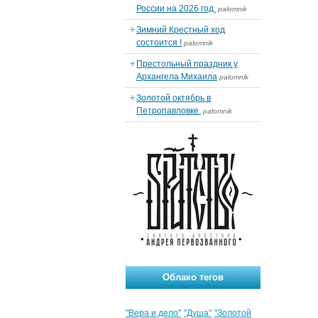
России на 2026 год.
palomnik
Зимний Крестный ход
состоится !
palomnik
Престольный праздник у
Архангела Михаила
palomnik
Золотой октябрь в
Петропавловке.
palomnik
Облако тегов
"Вера и дело"
"Душа"
"Золотой