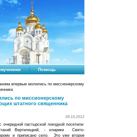
мученики
Помощь
нома впервые молились по миссионерскому
щенника
ились по миссионерскому
еющих штатного священника
09.10.2012
с очередной пастырской поездкой посетили:
тахий Вертилецкий, - клирики Свято-
оторому и приписано село. Это уже второе