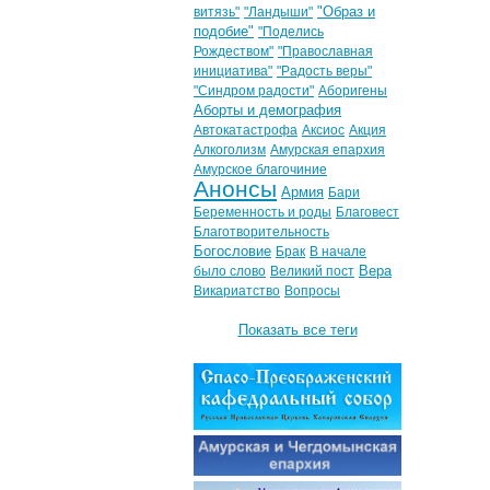
"Образ и
витязь"
"Ландыши"
подобие"
"Поделись
Рождеством"
"Православная
инициатива"
"Радость веры"
"Синдром радости"
Аборигены
Аборты и демография
Автокатастрофа
Аксиос
Акция
Алкоголизм
Амурская епархия
Амурское благочиние
Анонсы
Армия
Бари
Беременность и роды
Благовест
Благотворительность
Богословие
Брак
В начале
Вера
было слово
Великий пост
Викариатство
Вопросы
Показать все теги