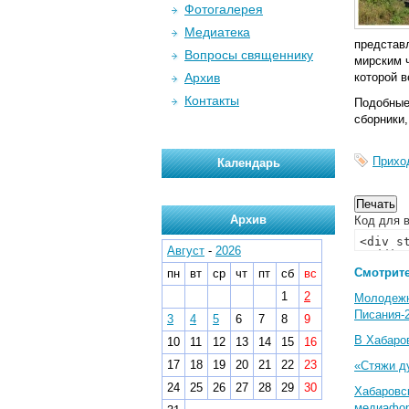
Фотогалерея
Медиатека
представ
Вопросы священнику
мирским 
Архив
которой 
Контакты
Подобные
сборники,
Прихо
Календарь
Архив
Код для в
Август
-
2026
Смотрите
пн
вт
ср
чт
пт
сб
вс
1
2
Молодеж
Писания-
3
4
5
6
7
8
9
В Хабаро
10
11
12
13
14
15
16
17
18
19
20
21
22
23
«Стяжи д
24
25
26
27
28
29
30
Хабаровс
медиафо