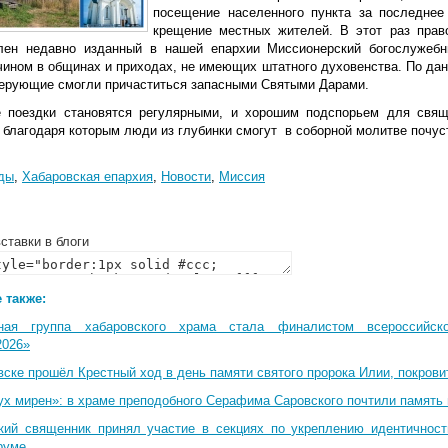
посещение населенного пункта за последне
крещение местных жителей. В этот раз пр
лен недавно изданный в нашей епархии Миссионерский богослужеб
чином в общинах и приходах, не имеющих штатного духовенства. По дан
верующие смогли причаститься запасными Святыми Дарами.
 поездки становятся регулярными, и хорошим подспорьем для свя
 благодаря которым люди из глубинки смогут в соборной молитве почус
ды
,
Хабаровская епархия
,
Новости
,
Миссия
ставки в блоги
 также:
ная группа хабаровского храма стала финалистом всероссийско
2026»
вске прошёл Крестный ход в день памяти святого пророка Илии, покрови
ух мирен»: в храме преподобного Серафима Саровского почтили память 
кий священник принял участие в секциях по укреплению идентичнос
руме