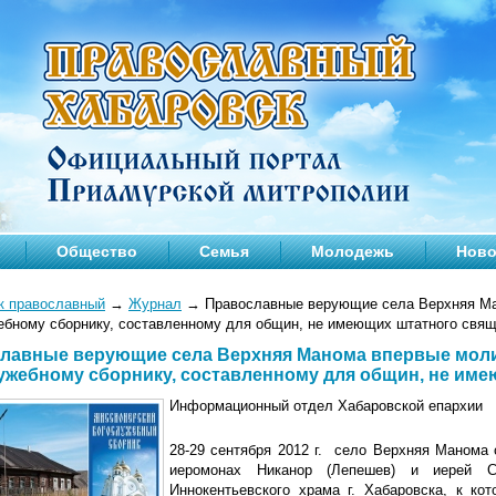
Общество
Семья
Молодежь
Ново
к православный
→
Журнал
→
Православные верующие села Верхняя Ма
ебному сборнику, составленному для общин, не имеющих штатного свя
лавные верующие села Верхняя Манома впервые мол
ужебному сборнику, составленному для общин, не им
Информационный отдел Хабаровской епархии
28-29 сентября 2012 г. село Верхняя Манома 
иеромонах Никанор (Лепешев) и иерей С
Иннокентьевского храма г. Хабаровска, к к