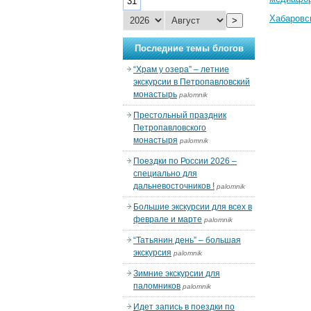
31
Хабаровс
>
Последние темы блогов
“Храм у озера” – летние
экскурсии в Петропавловский
монастырь
palomnik
Престольный праздник
Петропавловского
монастыря
palomnik
Поездки по России 2026 –
специально для
дальневосточников !
palomnik
Большие экскурсии для всех в
феврале и марте
palomnik
“Татьянин день” – большая
экскурсия
palomnik
Зимние экскурсии для
паломников
palomnik
Идет запись в поездки по