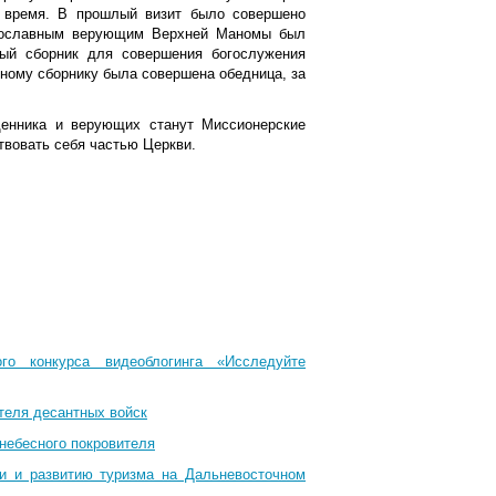
е время. В прошлый визит было совершено
авославным верующим Верхней Маномы был
ный сборник для совершения богослужения
ному сборнику была совершена обедница, за
щенника и верующих станут Миссионерские
твовать себя частью Церкви.
го конкурса видеоблогинга «Исследуйте
теля десантных войск
небесного покровителя
ти и развитию туризма на Дальневосточном