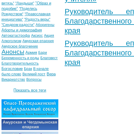
"Образ и
витязь"
"Ландыши"
подобие"
"Поделись
Руководитель е
Рождеством"
"Православная
Благодарственног
инициатива"
"Радость веры"
"Синдром радости"
Аборигены
края
Аборты и демография
Автокатастрофа
Аксиос
Акция
Алкоголизм
Амурская епархия
Руководитель е
Амурское благочиние
Анонсы
Благодарственног
Армия
Бари
Беременность и роды
Благовест
края
Благотворительность
Богословие
Брак
В начале
Вера
было слово
Великий пост
Викариатство
Вопросы
Показать все теги