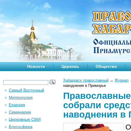
Новости
Церковь
Общество
Хабаровск православный
→
Журнал
наводнения в Приморье
Самый Восточный
Православные 
Митрополия
собрали средс
Епархия
наводнения в
Семинария
Церковные СМИ
О
Блогосфера