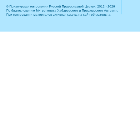
© Приамурская митрополия Русской Православной Церкви, 2012 - 2026
По благословению Митрополита Хабаровского и Приамурского Артемия.
При копировании материалов активная ссылка на сайт обязательна.