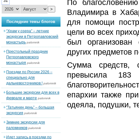
По благословению
31
>
Владимира в Хаба
для помощи постр
Последние темы блогов
цели во всех прих
“Храм у озера” – летние
экскурсии в Петропавловский
был организован
монастырь
palomnik
других предметов 
Престольный праздник
Петропавловского
монастыря
Сумма средств, 
palomnik
Поездки по России 2026 –
превысила 183
специально для
благотворительн
дальневосточников !
palomnik
Большие экскурсии для всех в
епархии также при
феврале и марте
palomnik
одеяла, подушки, 
“Татьянин день” – большая
экскурсия
palomnik
Зимние экскурсии для
паломников
palomnik
Идет запись в поездки по