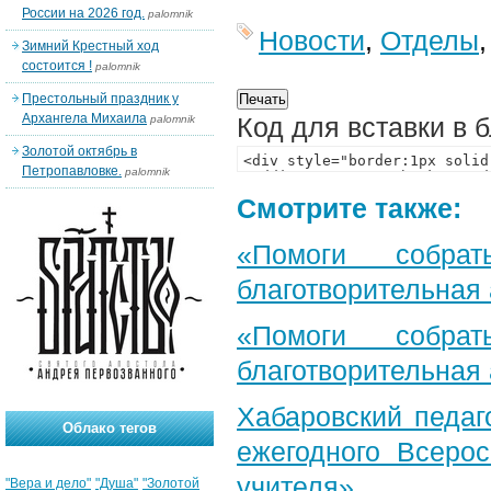
России на 2026 год.
palomnik
Новости
,
Отделы
Зимний Крестный ход
состоится !
palomnik
Престольный праздник у
Архангела Михаила
Код для вставки в 
palomnik
Золотой октябрь в
Петропавловке.
palomnik
Смотрите также:
«Помоги собра
благотворительная
«Помоги собра
благотворительная
Хабаровский педаг
Облако тегов
ежегодного Всерос
учителя»
"Вера и дело"
"Душа"
"Золотой