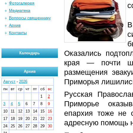
Фотогалерея
с
Медиатека
Вопросы священнику
В
Архив
с
Контакты
б
Оказались подтоп
Календарь
края — почти ше
размещения эваку
Архив
Приморья лишились
Август
-
2026
пн
вт
ср
чт
пт
сб
вс
Русская Правосла
1
2
Приморье оказыв
3
4
5
6
7
8
9
10
11
12
13
14
15
16
епархия тоже не 
17
18
19
20
21
22
23
адресную помощь 
24
25
26
27
28
29
30