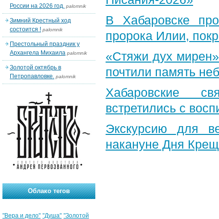
России на 2026 год.
palomnik
В Хабаровске пр
Зимний Крестный ход
состоится !
palomnik
пророка Илии, пок
Престольный праздник у
Архангела Михаила
«Стяжи дух мирен»
palomnik
Золотой октябрь в
почтили память неб
Петропавловке.
palomnik
Хабаровские св
встретились с вос
Экскурсию для в
накануне Дня Крещ
Облако тегов
"Вера и дело"
"Душа"
"Золотой