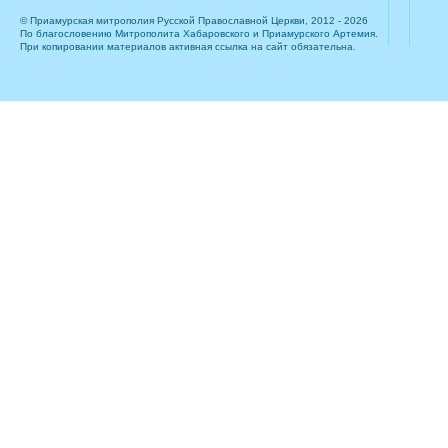
© Приамурская митрополия Русской Православной Церкви, 2012 - 2026
По благословению Митрополита Хабаровского и Приамурского Артемия.
При копировании материалов активная ссылка на сайт обязательна.