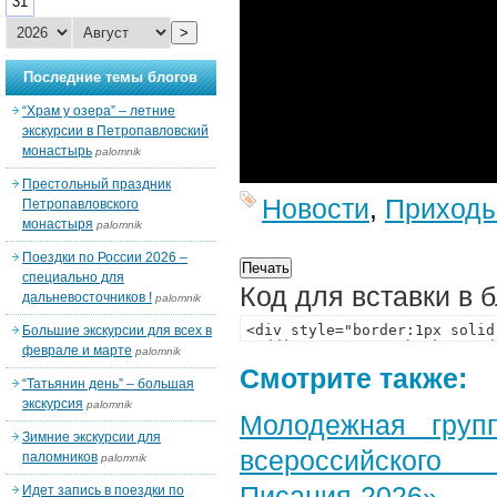
31
>
Последние темы блогов
“Храм у озера” – летние
экскурсии в Петропавловский
монастырь
palomnik
Престольный праздник
Новости
,
Приход
Петропавловского
монастыря
palomnik
Поездки по России 2026 –
специально для
Код для вставки в 
дальневосточников !
palomnik
Большие экскурсии для всех в
феврале и марте
palomnik
Смотрите также:
“Татьянин день” – большая
экскурсия
palomnik
Молодежная груп
Зимние экскурсии для
всероссийского
паломников
palomnik
Писания-2026»
Идет запись в поездки по