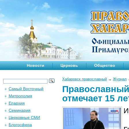
Новости
Церковь
Общество
Хабаровск православный
→
Журнал
Православный 
Самый Восточный
отмечает 15 ле
Митрополия
Епархия
И
Семинария
Церковные СМИ
Блогосфера