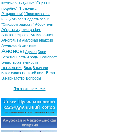
"Образ и
витязь"
"Ландыши"
подобие"
"Поделись
Рождеством"
"Православная
инициатива"
"Радость веры"
"Синдром радости"
Аборигены
Аборты и демография
Автокатастрофа
Аксиос
Акция
Алкоголизм
Амурская епархия
Амурское благочиние
Анонсы
Армия
Бари
Беременность и роды
Благовест
Благотворительность
Богословие
Брак
В начале
Вера
было слово
Великий пост
Викариатство
Вопросы
Показать все теги