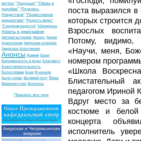
«Господи, помилуй
"Образ и
витязь"
"Ландыши"
поста выразился в 
подобие"
"Поделись
Рождеством"
"Православная
которых строится д
инициатива"
"Радость веры"
"Синдром радости"
Аборигены
Взрослых воспит
Аборты и демография
Автокатастрофа
Аксиос
Акция
Потому, видимо, 
Алкоголизм
Амурская епархия
«Научи, меня, Бо
Амурское благочиние
Анонсы
Армия
Бари
номером программы
Беременность и роды
Благовест
Благотворительность
«Школа Воскресн
Богословие
Брак
В начале
Вера
было слово
Великий пост
Блистательный а
Викариатство
Вопросы
педагогом Ириной 
Показать все теги
Вдруг место за б
костюме и белой
концерта объя
исполнитель увер