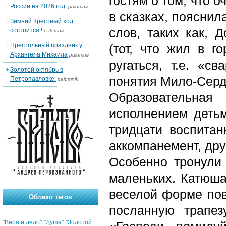
гостям о том, что 
России на 2026 год.
palomnik
в сказках, пояснил
Зимний Крестный ход
слов, таких как, 
состоится !
palomnik
Престольный праздник у
(тот, что жил в го
Архангела Михаила
palomnik
ругаться, т.е. «с
Золотой октябрь в
понятия Мило-Серд
Петропавловке.
palomnik
Образовательна
исполнением деть
тридцати воспитан
аккомпанемент, дру
Особенно тронули
маленьких. Катюша
веселой форме пов
Облако тегов
посланную трапез
"Вера и дело"
"Душа"
"Золотой