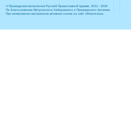
© Приамурская митрополия Русской Православной Церкви, 2012 - 2026
По благословению Митрополита Хабаровского и Приамурского Артемия.
При копировании материалов активная ссылка на сайт обязательна.