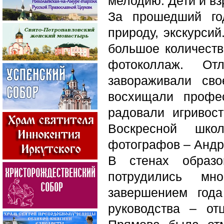
мелодию. Дети и вз
За прошедший го
природу, экскурси
большое количеств
фотоколлаж. О
завораживали св
восхищали профе
радовали игривост
Воскресной шко
фотографов – Андр
В стенах образо
потрудились мн
завершением год
руководства – о