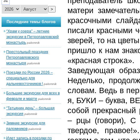
преподаватель шк
31
матери замечател
>
красочными слайд
Последние темы блогов
писали красными ч
“Храм у озера” – летние
экскурсии в Петропавловский
зверей, то на цвет
монастырь
palomnik
пришло к нам знак
Престольный праздник
Петропавловского
«красная строка».
монастыря
palomnik
Заведующая образ
Поездки по России 2026 –
специально для
Неделько, продолж
дальневосточников !
palomnik
словам. Ведь в пер
Большие экскурсии для всех в
я, БУКИ – буква, В
феврале и марте
palomnik
“Татьянин день” – большая
собой прекрасный 
экскурсия
palomnik
– рцы (говори), С
Зимние экскурсии для
твердое, правое!
паломников
palomnik
Идет запись в поездки по