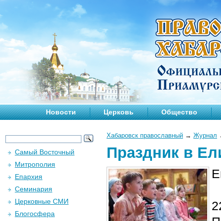
Новости
Церковь
Общество
Хабаровск православный
→
Журнал
Праздник в Ел
Самый Восточный
Митрополия
Е
Епархия
Семинария
Церковные СМИ
2
Блогосфера