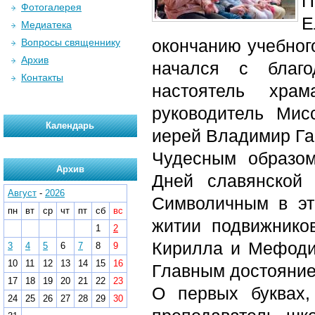
П
Фотогалерея
Е
Медиатека
окончанию учебног
Вопросы священнику
Архив
начался с благо
Контакты
настоятель храм
руководитель Мис
Календарь
иерей Владимир Га
Чудесным образом
Архив
Дней славянской 
Август
-
2026
Символичным в эт
пн
вт
ср
чт
пт
сб
вс
житии подвижников
1
2
Кирилла и Мефодия
3
4
5
6
7
8
9
10
11
12
13
14
15
16
Главным достояние
17
18
19
20
21
22
23
О первых буквах,
24
25
26
27
28
29
30