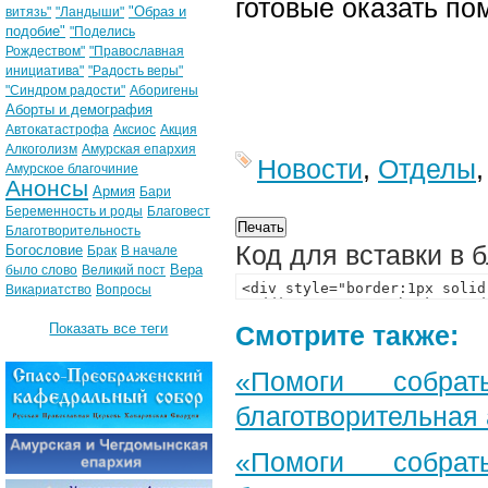
готовые оказать по
"Образ и
витязь"
"Ландыши"
подобие"
"Поделись
Рождеством"
"Православная
инициатива"
"Радость веры"
"Синдром радости"
Аборигены
Аборты и демография
Автокатастрофа
Аксиос
Акция
Алкоголизм
Амурская епархия
Новости
,
Отделы
Амурское благочиние
Анонсы
Армия
Бари
Беременность и роды
Благовест
Благотворительность
Код для вставки в 
Богословие
Брак
В начале
Вера
было слово
Великий пост
Викариатство
Вопросы
Показать все теги
Смотрите также:
«Помоги собра
благотворительная
«Помоги собра