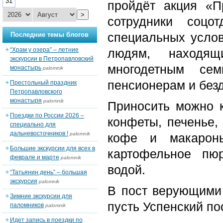
31
пройдёт акция «П
>
сотрудники соц
специальных услов
Последние темы блогов
“Храм у озера” – летние
людям, находящ
экскурсии в Петропавловский
многодетным сем
монастырь
palomnik
пенсионерам и без
Престольный праздник
Петропавловского
монастыря
palomnik
Приносить можно к
Поездки по России 2026 –
конфеты, печенье, 
специально для
дальневосточников !
palomnik
кофе и макароны
Большие экскурсии для всех в
картофельное пю
феврале и марте
palomnik
водой.
“Татьянин день” – большая
экскурсия
palomnik
В пост верующими 
Зимние экскурсии для
пусть Успенский по
паломников
palomnik
Идет запись в поездки по