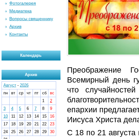
Фотогалерея
Медиатека
Вопросы священнику
Архив
Контакты
Календарь
Преображение Го
Архив
Всемирный день г
Август
-
2026
что случайносте
пн
вт
ср
чт
пт
сб
вс
благотворительн
1
2
епархии предлагае
3
4
5
6
7
8
9
10
11
12
13
14
15
16
Иисуса Христа дел
17
18
19
20
21
22
23
С 18 по 21 августа
24
25
26
27
28
29
30