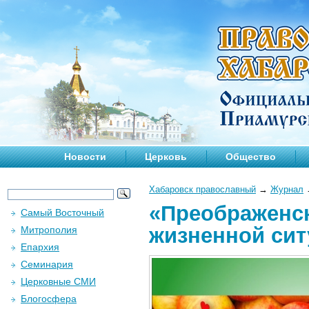
Новости
Церковь
Общество
Хабаровск православный
→
Журнал
«Преображенск
Самый Восточный
жизненной сит
Митрополия
Епархия
Семинария
Церковные СМИ
Блогосфера