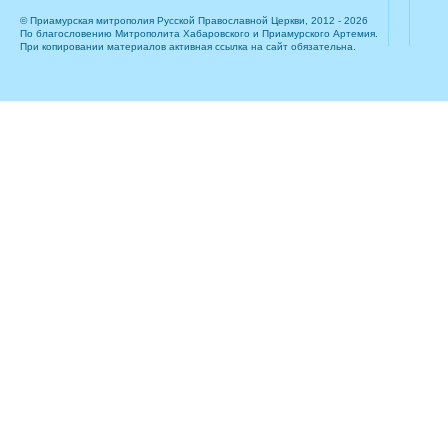
© Приамурская митрополия Русской Православной Церкви, 2012 - 2026
По благословению Митрополита Хабаровского и Приамурского Артемия.
При копировании материалов активная ссылка на сайт обязательна.