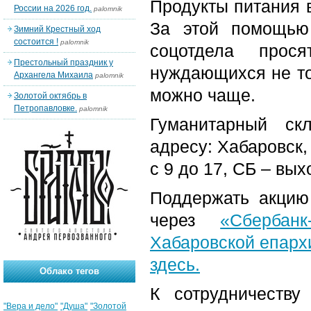
Продукты питания 
России на 2026 год.
palomnik
За этой помощью
Зимний Крестный ход
состоится !
palomnik
соцотдела прос
Престольный праздник у
нуждающихся не тол
Архангела Михаила
palomnik
можно чаще.
Золотой октябрь в
Петропавловке.
palomnik
Гуманитарный ск
адресу: Хабаровск,
с 9 до 17, СБ – вых
Поддержать акцию
через
«Сбербан
Хабаровской епарх
здесь.
Облако тегов
К сотрудничеству
"Вера и дело"
"Душа"
"Золотой