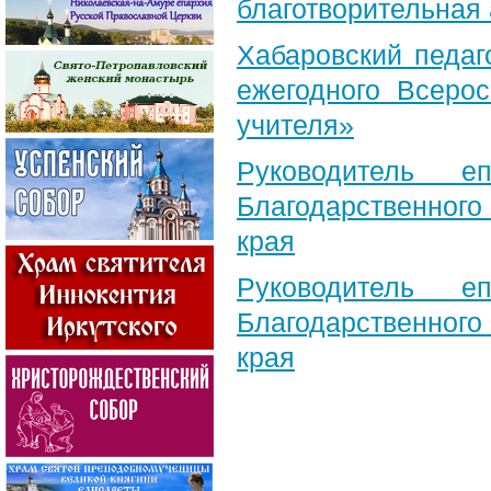
благотворительная
Хабаровский педаг
ежегодного Всерос
учителя»
Руководитель е
Благодарственног
края
Руководитель е
Благодарственног
края