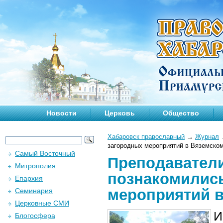
Новости
Церковь
Общество
Хабаровск православный
→
Журнал
загородных мероприятий в Вяземско
Самый Восточный
Преподаватели
Митрополия
познакомились
Епархия
мероприятий в
Семинария
Церковные СМИ
И
Блогосфера