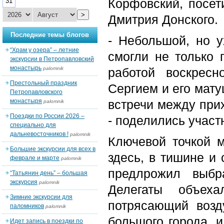
Корфовский, посети
31
>
Дмитрия Донского.
Последние темы блогов
- Небольшой, но 
“Храм у озера” – летние
смогли не только 
экскурсии в Петропавловский
монастырь
palomnik
работой воскрес
Престольный праздник
Сергием и его мат
Петропавловского
монастыря
встречи между при
palomnik
Поездки по России 2026 –
- поделились участ
специально для
дальневосточников !
palomnik
Ключевой точкой 
Большие экскурсии для всех в
здесь, в тишине и 
феврале и марте
palomnik
предлрожил выбр
“Татьянин день” – большая
экскурсия
palomnik
Делегаты объех
Зимние экскурсии для
потрясающий возд
паломников
palomnik
большого города, и
Идет запись в поездки по