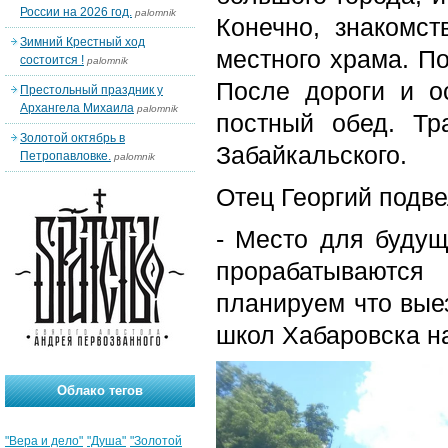
России на 2026 год.
palomnik
Конечно, знакомс
Зимний Крестный ход
местного храма. П
состоится !
palomnik
После дороги и о
Престольный праздник у
Архангела Михаила
palomnik
постный обед. Тр
Золотой октябрь в
Забайкальского.
Петропавловке.
palomnik
Отец Георгий подве
- Место для будущ
прорабатываются
планируем что вые
школ Хабаровска н
Облако тегов
"Вера и дело"
"Душа"
"Золотой