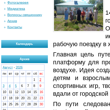
Фотогалерея
Медиатека
1
Вопросы священнику
г
Архив
О
Контакты
и
рабочую поездку в
Календарь
Главная цель пу
Архив
платформу для пр
Август
-
2026
воздухе. Идея созд
пн
вт
ср
чт
пт
сб
вс
детям и взрослым
1
2
спортивных игр, т
3
4
5
6
7
8
9
10
11
12
13
14
15
16
вдали от городской
17
18
19
20
21
22
23
По пути следован
24
25
26
27
28
29
30