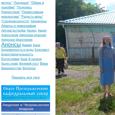
"Образ и
витязь"
"Ландыши"
подобие"
"Поделись
Рождеством"
"Православная
инициатива"
"Радость веры"
"Синдром радости"
Аборигены
Аборты и демография
Автокатастрофа
Аксиос
Акция
Алкоголизм
Амурская епархия
Амурское благочиние
Анонсы
Армия
Бари
Беременность и роды
Благовест
Благотворительность
Богословие
Брак
В начале
Вера
было слово
Великий пост
Викариатство
Вопросы
Показать все теги