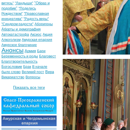
"Образ и
витязь"
"Ландыши"
подобие"
"Поделись
Рождеством"
"Православная
инициатива"
"Радость веры"
"Синдром радости"
Аборигены
Аборты и демография
Автокатастрофа
Аксиос
Акция
Алкоголизм
Амурская епархия
Амурское благочиние
Анонсы
Армия
Бари
Беременность и роды
Благовест
Благотворительность
Богословие
Брак
В начале
Вера
было слово
Великий пост
Викариатство
Вопросы
Показать все теги