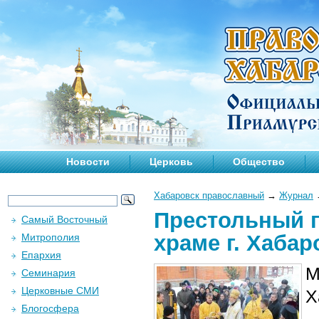
Новости
Церковь
Общество
Хабаровск православный
→
Журнал
Престольный п
Самый Восточный
храме г. Хабар
Митрополия
Епархия
М
Семинария
Церковные СМИ
Х
Блогосфера