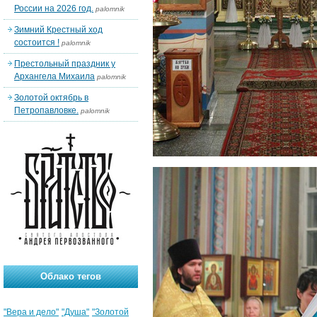
России на 2026 год.
palomnik
Зимний Крестный ход
состоится !
palomnik
Престольный праздник у
Архангела Михаила
palomnik
Золотой октябрь в
Петропавловке.
palomnik
Облако тегов
"Вера и дело"
"Душа"
"Золотой