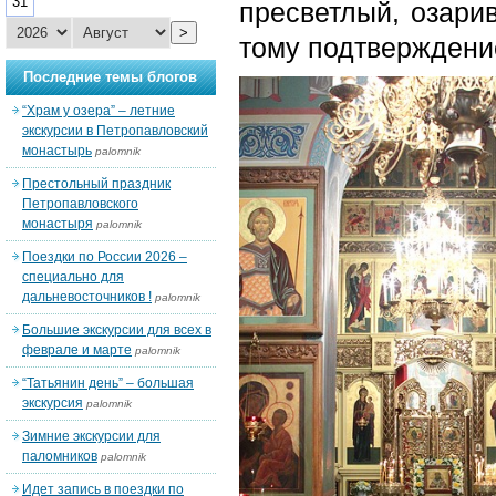
31
пресветлый, озари
>
тому подтверждени
Последние темы блогов
“Храм у озера” – летние
экскурсии в Петропавловский
монастырь
palomnik
Престольный праздник
Петропавловского
монастыря
palomnik
Поездки по России 2026 –
специально для
дальневосточников !
palomnik
Большие экскурсии для всех в
феврале и марте
palomnik
“Татьянин день” – большая
экскурсия
palomnik
Зимние экскурсии для
паломников
palomnik
Идет запись в поездки по