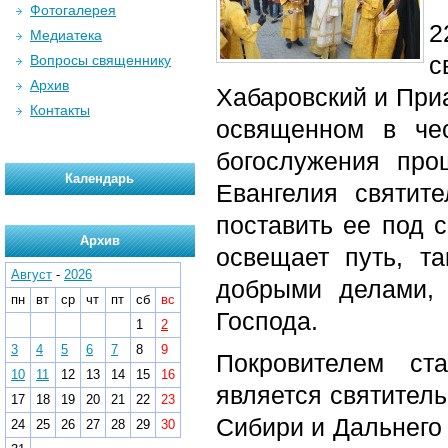
Фотогалерея
2
Медиатека
с
Вопросы священнику
Архив
Хабаровский и При
Контакты
освященном в чес
богослужения про
Календарь
Евангелия святит
поставить ее под с
Архив
освещает путь, т
Август
-
2026
добрыми делами, 
пн
вт
ср
чт
пт
сб
вс
Господа.
1
2
3
4
5
6
7
8
9
Покровителем ст
10
11
12
13
14
15
16
является святитель
17
18
19
20
21
22
23
Сибири и Дальнего
24
25
26
27
28
29
30