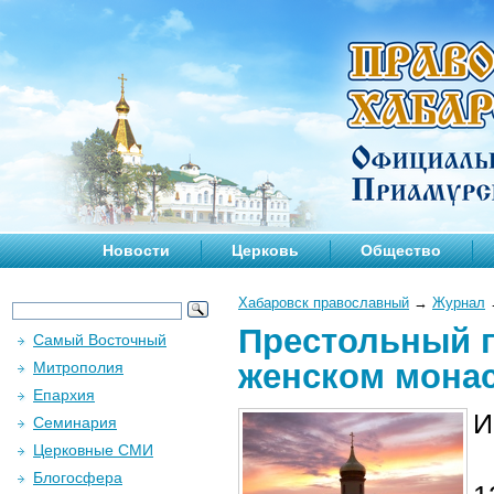
Новости
Церковь
Общество
Хабаровск православный
→
Журнал
Престольный п
Самый Восточный
женском мона
Митрополия
Епархия
И
Семинария
Церковные СМИ
Блогосфера