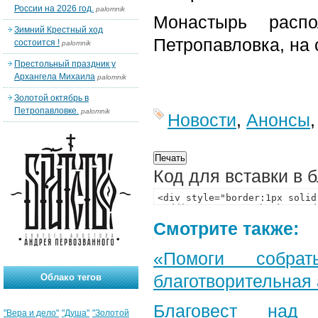
России на 2026 год.
palomnik
Монастырь распо
Зимний Крестный ход
Петропавловка, на 
состоится !
palomnik
Престольный праздник у
Архангела Михаила
palomnik
Золотой октябрь в
Петропавловке.
palomnik
Новости
,
Анонсы
Код для вставки в 
Смотрите также:
«Помоги собра
благотворительная
Облако тегов
Благовест над
"Вера и дело"
"Душа"
"Золотой