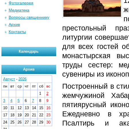
1
Фотогалерея
ж
Медиатека
п
Вопросы священнику
Архив
престольный пра
Контакты
литургии совершае
для всех гостей о
Календарь
монастырская выс
труды сестер: ме
Архив
сувениры из иконоп
Август
-
2026
Построенный в стил
пн
вт
ср
чт
пт
сб
вс
1
2
жемчужиной Хаба
3
4
5
6
7
8
9
пятиярусный икон
10
11
12
13
14
15
16
Ежедневно в хра
17
18
19
20
21
22
23
Псалтирь и ака
24
25
26
27
28
29
30