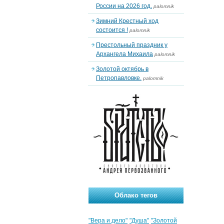
России на 2026 год.
palomnik
Зимний Крестный ход
состоится !
palomnik
Престольный праздник у
Архангела Михаила
palomnik
Золотой октябрь в
Петропавловке.
palomnik
Облако тегов
"Вера и дело"
"Душа"
"Золотой