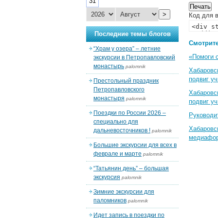
31
>
Код для в
Последние темы блогов
Смотрите
“Храм у озера” – летние
«Помоги 
экскурсии в Петропавловский
монастырь
palomnik
Хабаровс
подвиг у
Престольный праздник
Петропавловского
Хабаровс
монастыря
palomnik
подвиг у
Поездки по России 2026 –
Руководи
специально для
Хабаровс
дальневосточников !
palomnik
медиафо
Большие экскурсии для всех в
феврале и марте
palomnik
“Татьянин день” – большая
экскурсия
palomnik
Зимние экскурсии для
паломников
palomnik
Идет запись в поездки по