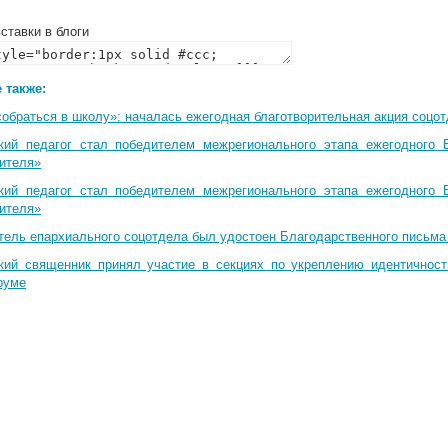
ставки в блоги
 также:
собраться в школу»: началась ежегодная благотворительная акция соцо
кий педагог стал победителем межрегионального этапа ежегодного 
чителя»
кий педагог стал победителем межрегионального этапа ежегодного 
чителя»
тель епархиального соцотдела был удостоен Благодарственного письма
кий священник принял участие в секциях по укреплению идентичнос
руме