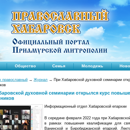
Общество
Семья
Молодежь
Ново
к православный
→
Журнал
→
При Хабаровской духовной семинарии отк
ков
баровской духовной семинарии открылся курс повыш
ников
Информационный отдел Хабаровской епархии
В середине февраля 2022 года при Хабаровско
в рамках повышения квалификации для свя
Ванинской и Биробиджанской епархий. Лект