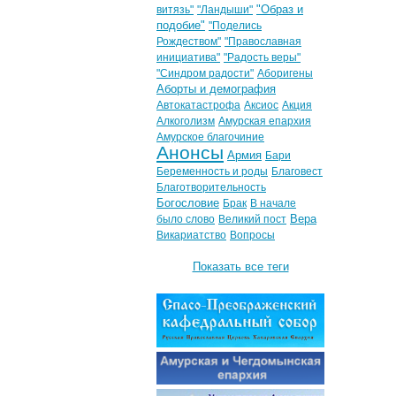
"Образ и
витязь"
"Ландыши"
подобие"
"Поделись
Рождеством"
"Православная
инициатива"
"Радость веры"
"Синдром радости"
Аборигены
Аборты и демография
Автокатастрофа
Аксиос
Акция
Алкоголизм
Амурская епархия
Амурское благочиние
Анонсы
Армия
Бари
Беременность и роды
Благовест
Благотворительность
Богословие
Брак
В начале
Вера
было слово
Великий пост
Викариатство
Вопросы
Показать все теги