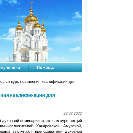
мученики
Помощь
рылся курс повышения квалификации для
ения квалификации для
22.02.2022
й духовной семинарии стартовал курс лекций
щеннослужителей Хабаровской, Амурской,
орами выступают преподаватели духовной