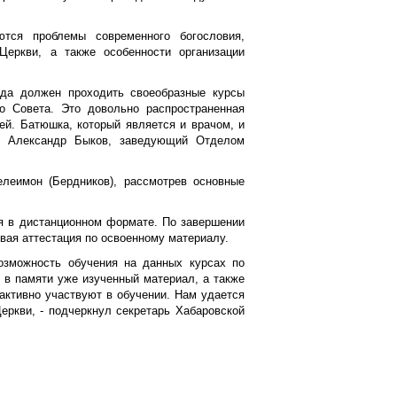
тся проблемы современного богословия,
Церкви, а также особенности организации
ода должен проходить своеобразные курсы
о Совета. Это довольно распространенная
ей. Батюшка, который является и врачом, и
ал Александр Быков, заведующий Отделом
леимон (Бердников), рассмотрев основные
ся в дистанционном формате. По завершении
овая аттестация по освоенному материалу.
озможность обучения на данных курсах по
в памяти уже изученный материал, а также
 активно участвуют в обучении. Нам удается
еркви, - подчеркнул секретарь Хабаровской