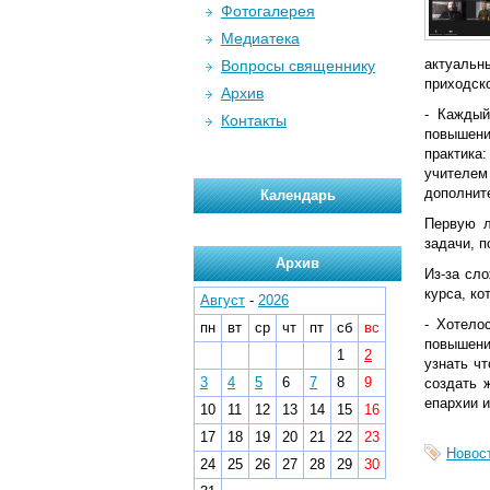
Фотогалерея
Медиатека
актуальн
Вопросы священнику
приходск
Архив
- Каждый
Контакты
повышени
практика
учителем
дополнит
Календарь
Первую л
задачи, 
Архив
Из-за сл
курса, ко
Август
-
2026
- Хотело
пн
вт
ср
чт
пт
сб
вс
повышени
1
2
узнать ч
3
4
5
6
7
8
9
создать 
епархии 
10
11
12
13
14
15
16
17
18
19
20
21
22
23
Новос
24
25
26
27
28
29
30