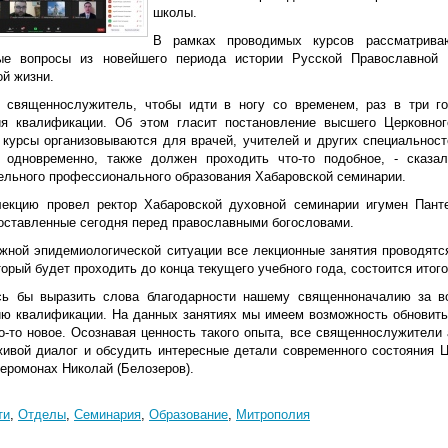
школы.
В рамках проводимых курсов рассматриваю
ые вопросы из новейшего периода истории Русской Православной 
ой жизни.
 священнослужитель, чтобы идти в ногу со временем, раз в три г
я квалификации. Об этом гласит постановление высшего Церковног
: курсы организовываются для врачей, учителей и других специальност
 одновременно, также должен проходить что-то подобное, - сказ
ельного профессионального образования Хабаровской семинарии.
екцию провел ректор Хабаровской духовной семинарии игумен Панте
поставленные сегодня перед православными богословами.
ожной эпидемиологической ситуации все лекционные занятия проводят
торый будет проходить до конца текущего учебного года, состоится итог
сь бы выразить слова благодарности нашему священноначалию за в
ю квалификации. На данных занятиях мы имеем возможность обновить 
то-то новое. Осознавая ценность такого опыта, все священнослужители
живой диалог и обсудить интересные детали современного состояния Ц
иеромонах Николай (Белозеров).
ти
,
Отделы
,
Семинария
,
Образование
,
Митрополия