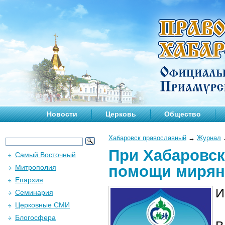
Новости
Церковь
Общество
Хабаровск православный
→
Журнал
При Хабаровск
Самый Восточный
помощи мирян
Митрополия
Епархия
И
Семинария
Церковные СМИ
Блогосфера