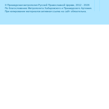
© Приамурская митрополия Русской Православной Церкви, 2012 - 2026
По благословению Митрополита Хабаровского и Приамурского Артемия.
При копировании материалов активная ссылка на сайт обязательна.