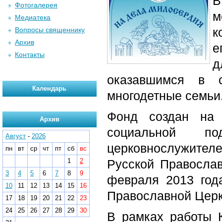
В
Фотогалерея
м
Медиатека
к
Вопросы священнику
Архив
е
Контакты
д
оказавшимся в 
Календарь
многодетные семьи
Фонд создан на 
Архив
социальной по
Август
-
2026
церковнослужител
пн
вт
ср
чт
пт
сб
вс
1
2
Русской Православ
3
4
5
6
7
8
9
февраля 2013 год
10
11
12
13
14
15
16
Православной Церк
17
18
19
20
21
22
23
24
25
26
27
28
29
30
В рамках работы 