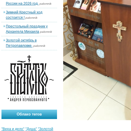
России на 2026 год.
palomnik
Зимний Крестный ход
состоится !
palomnik
Престольный праздник у
Архангела Михаила
palomnik
Золотой октябрь в
Петропавловке.
palomnik
Облако тегов
"Вера и дело"
"Душа"
"Золотой