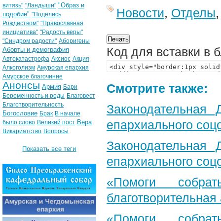
"Образ и
витязь"
"Ландыши"
Новости
,
Отделы
подобие"
"Поделись
Рождеством"
"Православная
инициатива"
"Радость веры"
"Синдром радости"
Аборигены
Код для вставки в 
Аборты и демография
Автокатастрофа
Аксиос
Акция
Алкоголизм
Амурская епархия
Амурское благочиние
Анонсы
Смотрите также:
Армия
Бари
Беременность и роды
Благовест
Благотворительность
Законодательная 
Богословие
Брак
В начале
епархиального соц
Вера
было слово
Великий пост
Викариатство
Вопросы
Законодательная 
Показать все теги
епархиального соц
«Помоги собра
благотворительная
«Помоги собра