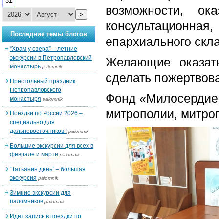
31
возможности, ок
>
консультационна
Последние темы блогов
епархиального скла
“Храм у озера” – летние
экскурсии в Петропавловский
Желающие оказат
монастырь
palomnik
сделать пожертвов
Престольный праздник
Петропавловского
Фонд «Милосердие»
монастыря
palomnik
митрополии, митро
Поездки по России 2026 –
специально для
дальневосточников !
palomnik
Большие экскурсии для всех в
феврале и марте
palomnik
“Татьянин день” – большая
экскурсия
palomnik
Зимние экскурсии для
паломников
palomnik
Идет запись в поездки по