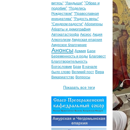
"Образ и
витязь"
"Ландыши"
подобие"
"Поделись
Рождеством"
"Православная
инициатива"
"Радость веры"
"Синдром радости"
Аборигены
Аборты и демография
Автокатастрофа
Аксиос
Акция
Алкоголизм
Амурская епархия
Амурское благочиние
Анонсы
Армия
Бари
Беременность и роды
Благовест
Благотворительность
Богословие
Брак
В начале
Вера
было слово
Великий пост
Викариатство
Вопросы
Показать все теги