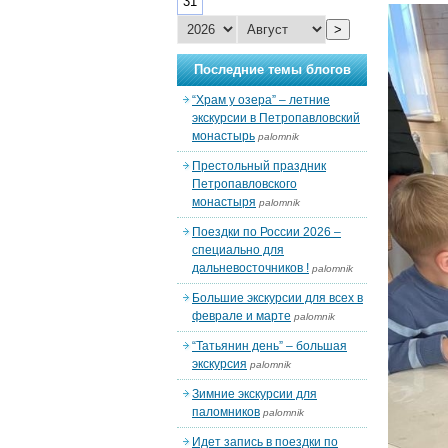
31
>
Последние темы блогов
“Храм у озера” – летние
экскурсии в Петропавловский
монастырь
palomnik
Престольный праздник
Петропавловского
монастыря
palomnik
Поездки по России 2026 –
специально для
дальневосточников !
palomnik
Большие экскурсии для всех в
феврале и марте
palomnik
“Татьянин день” – большая
экскурсия
palomnik
Зимние экскурсии для
паломников
palomnik
Идет запись в поездки по