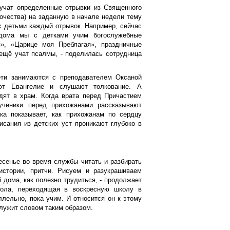
 учат определенные отрывки из Священного
рочества) на заданную в начале недели тему
 с детьми каждый отрывок. Например, сейчас
 дома мы с детками учим богослужебные
я», «Царице моя Преблагая», праздничные
 ещё учат псалмы, - поделилась сотрудница
ети занимаются с преподавателем Оксаной
ают Евангелие и слушают толкование. А
дят в храм. Когда врата перед Причастием
ученики перед прихожанами рассказывают
ка показывает, как прихожанам по сердцу
исания из детских уст проникают глубоко в
есенье во время службы читать и разбирать
стории, притчи. Рисуем и разукрашиваем
й дома, как полезно трудиться, - продолжает
кола, переходящая в воскресную школу в
лельно, пока учим. И относится он к этому
лужит словом таким образом.