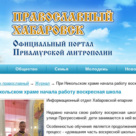
Общество
Семья
Молодежь
Ново
к православный
→
Журнал
→
При Никольском храме начала работу вос
кольском храме начала работу воскресная школа
Информационный отдел Хабаровской епархии
Недавно начала свою работу воскресная шко
улице Прогрессивной: дети занимаются в ней в
Особенностью обучения является продолжения 
процесс - «домашняя часть воскресной школы»