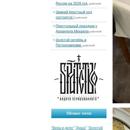
России на 2026 год.
palomnik
Зимний Крестный ход
состоится !
palomnik
Престольный праздник у
Архангела Михаила
palomnik
Золотой октябрь в
Петропавловке.
palomnik
Облако тегов
"Вера и дело"
"Душа"
"Золотой