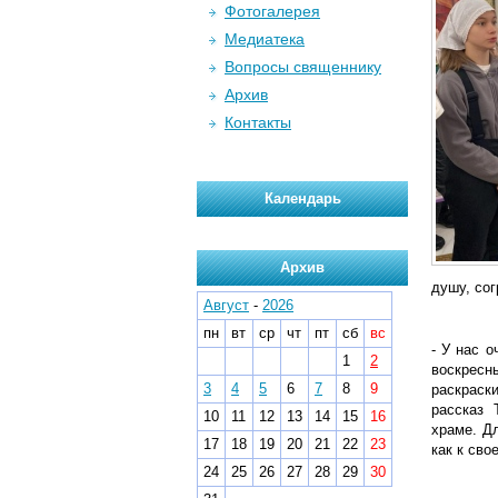
Фотогалерея
Медиатека
Вопросы священнику
Архив
Контакты
Календарь
Архив
душу, сог
Август
-
2026
пн
вт
ср
чт
пт
сб
вс
- У нас 
1
2
воскресн
3
4
5
6
7
8
9
раскраски
рассказ 
10
11
12
13
14
15
16
храме. Д
17
18
19
20
21
22
23
как к св
24
25
26
27
28
29
30