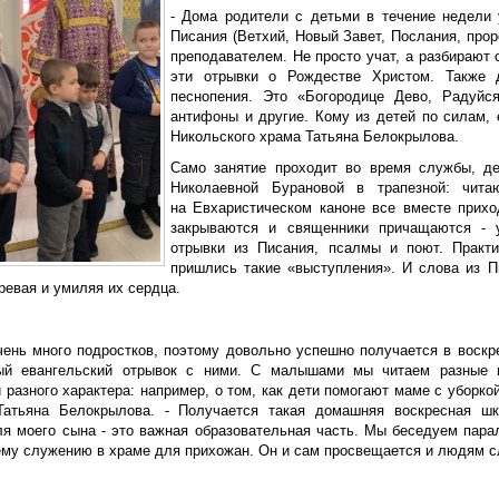
- Дома родители с детьми в течение недели
Писания (Ветхий, Новый Завет, Послания, про
преподавателем. Не просто учат, а разбирают
эти отрывки о Рождестве Христом. Также
песнопения. Это «Богородице Дево, Радуйс
антифоны и другие. Кому из детей по силам,
Никольского храма Татьяна Белокрылова.
Само занятие проходит во время службы, д
Николаевной Бурановой в трапезной: чит
на Евхаристическом каноне все вместе прихо
закрываются и священники причащаются - 
отрывки из Писания, псалмы и поют. Практи
пришлись такие «выступления». И слова из П
ревая и умиляя их сердца.
очень много подростков, поэтому довольно успешно получается в воскр
ый евангельский отрывок с ними. С малышами мы читаем разные и
 разного характера: например, о том, как дети помогают маме с уборко
Татьяна Белокрылова. - Получается такая домашняя воскресная ш
ля моего сына - это важная образовательная часть. Мы беседуем парал
оему служению в храме для прихожан. Он и сам просвещается и людям с