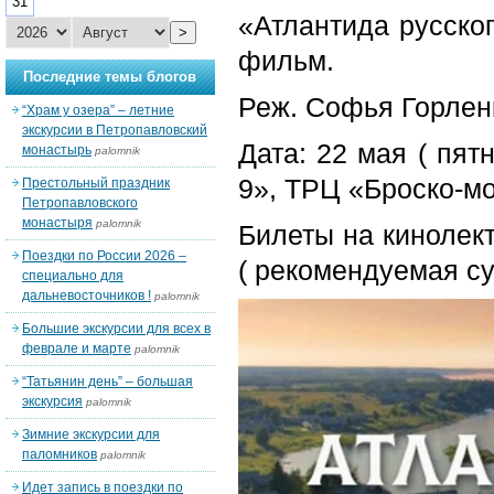
31
«Атлантида русско
>
фильм.
Последние темы блогов
Реж. Софья Горлен
“Храм у озера” – летние
экскурсии в Петропавловский
Дата: 22 мая ( пят
монастырь
palomnik
9», ТРЦ «Броско-мо
Престольный праздник
Петропавловского
монастыря
palomnik
Билеты на кинолек
Поездки по России 2026 –
( рекомендуемая су
специально для
дальневосточников !
palomnik
Большие экскурсии для всех в
феврале и марте
palomnik
“Татьянин день” – большая
экскурсия
palomnik
Зимние экскурсии для
паломников
palomnik
Идет запись в поездки по