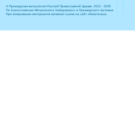
© Приамурская митрополия Русской Православной Церкви, 2012 - 2026
По благословению Митрополита Хабаровского и Приамурского Артемия.
При копировании материалов активная ссылка на сайт обязательна.