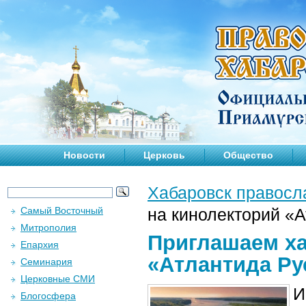
Новости
Церковь
Общество
Хабаровск правосл
Самый Восточный
на кинолекторий «
Митрополия
Приглашаем ха
Епархия
«Атлантида Ру
Семинария
Церковные СМИ
И
Блогосфера