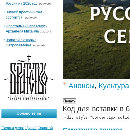
России на 2026 год.
palomnik
Зимний Крестный ход
состоится !
palomnik
Престольный праздник у
Архангела Михаила
palomnik
Золотой октябрь в
Петропавловке.
palomnik
Анонсы
,
Культура
Код для вставки в 
Облако тегов
"Вера и дело"
"Душа"
"Золотой