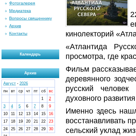
Фотогалерея
Медиатека
2
Вопросы священнику
е
Архив
кинолекторий «Атла
Контакты
«Атлантида Русс
Календарь
просмотра, где кра
Фильм рассказывае
Архив
деревянного зодче
Август
-
2026
русский человек
пн
вт
ср
чт
пт
сб
вс
духовного развития
1
2
3
4
5
6
7
8
9
Именно здесь нашл
10
11
12
13
14
15
16
восстанавливать п
17
18
19
20
21
22
23
сельский уклад жиз
24
25
26
27
28
29
30