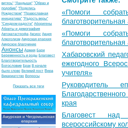
Смотрите также:
"Образ и
витязь"
"Ландыши"
подобие"
"Поделись
«Помоги собра
Рождеством"
"Православная
инициатива"
"Радость веры"
благотворительная
"Синдром радости"
Аборигены
Аборты и демография
«Помоги собра
Автокатастрофа
Аксиос
Акция
Алкоголизм
Амурская епархия
благотворительная
Амурское благочиние
Анонсы
Армия
Бари
Хабаровский педаг
Беременность и роды
Благовест
Благотворительность
ежегодного Всерос
Богословие
Брак
В начале
Вера
учителя»
было слово
Великий пост
Викариатство
Вопросы
Руководитель е
Показать все теги
Благодарственног
края
Благовест над
всероссийскому ко