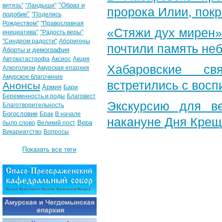
"Образ и
витязь"
"Ландыши"
пророка Илии, пок
подобие"
"Поделись
Рождеством"
"Православная
«Стяжи дух мирен»
инициатива"
"Радость веры"
"Синдром радости"
Аборигены
почтили память неб
Аборты и демография
Автокатастрофа
Аксиос
Акция
Хабаровские св
Алкоголизм
Амурская епархия
Амурское благочиние
встретились с вос
Анонсы
Армия
Бари
Беременность и роды
Благовест
Экскурсию для в
Благотворительность
Богословие
Брак
В начале
накануне Дня Крещ
Вера
было слово
Великий пост
Викариатство
Вопросы
Показать все теги