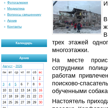
И
Фотогалерея
Медиатека
Вопросы священнику
В
Архив
ж
Контакты
В
трех этажей одно
Календарь
многоэтажки.
Архив
На месте происш
Август
-
2026
сотрудники поли
пн
вт
ср
чт
пт
сб
вс
работам привлечен
1
2
поисково-спасат
3
4
5
6
7
8
9
обученными собака
10
11
12
13
14
15
16
17
18
19
20
21
22
23
Настоятель прихода
24
25
26
27
28
29
30