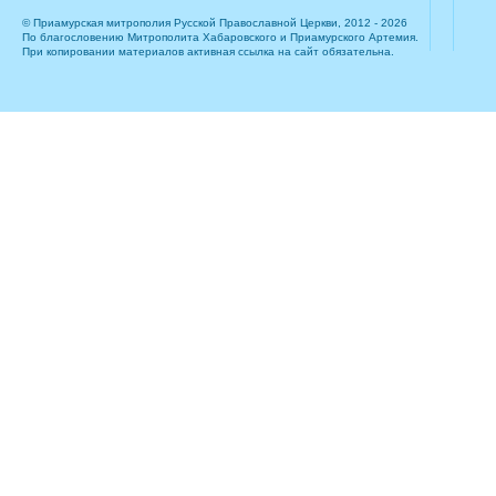
© Приамурская митрополия Русской Православной Церкви, 2012 - 2026
По благословению Митрополита Хабаровского и Приамурского Артемия.
При копировании материалов активная ссылка на сайт обязательна.