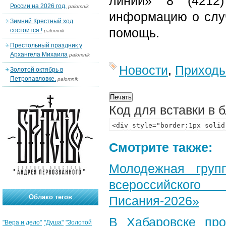
линии» 8 (4212)
России на 2026 год.
palomnik
информацию о случ
Зимний Крестный ход
помощь.
состоится !
palomnik
Престольный праздник у
Архангела Михаила
palomnik
Новости
,
Приход
Золотой октябрь в
Петропавловке.
palomnik
Код для вставки в 
Смотрите также:
Молодежная груп
всероссийского
Облако тегов
Писания-2026»
В Хабаровске пр
"Вера и дело"
"Душа"
"Золотой