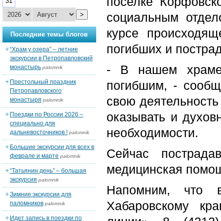
поселке Корфовск
31
социальным отдел
>
курсе происходящ
Последние темы блогов
погибших и постра
“Храм у озера” – летние
экскурсии в Петропавловский
- В нашем храме
монастырь
palomnik
Престольный праздник
погибшим, - сооб
Петропавловского
свою деятельность
монастыря
palomnik
оказывать и духов
Поездки по России 2026 –
специально для
необходимости.
дальневосточников !
palomnik
Большие экскурсии для всех в
Сейчас пострада
феврале и марте
palomnik
медицинская помощ
“Татьянин день” – большая
экскурсия
palomnik
Напомним, что 
Зимние экскурсии для
Хабаровскому кр
паломников
palomnik
Идет запись в поездки по