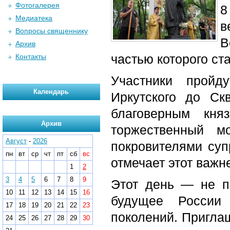
Фотогалерея
8
Медиатека
в
Вопросы священнику
В
Архив
частью которого ст
Контакты
Участники пройд
Календарь
Иркутского до Ск
благоверным кня
Архив
торжественный м
Август
-
2026
покровителями суп
пн
вт
ср
чт
пт
сб
вс
отмечает этот важн
1
2
3
4
5
6
7
8
9
Этот день — не пр
10
11
12
13
14
15
16
будущее России
17
18
19
20
21
22
23
поколений. Приглаш
24
25
26
27
28
29
30