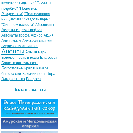
"Образ и
витязь"
"Ландыши"
подобие"
"Поделись
Рождеством"
"Православная
инициатива"
"Радость веры"
"Синдром радости"
Аборигены
Аборты и демография
Автокатастрофа
Аксиос
Акция
Алкоголизм
Амурская епархия
Амурское благочиние
Анонсы
Армия
Бари
Беременность и роды
Благовест
Благотворительность
Богословие
Брак
В начале
Вера
было слово
Великий пост
Викариатство
Вопросы
Показать все теги