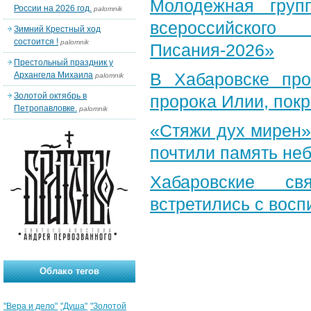
Молодежная груп
России на 2026 год.
palomnik
всероссийского
Зимний Крестный ход
состоится !
palomnik
Писания-2026»
Престольный праздник у
В Хабаровске пр
Архангела Михаила
palomnik
Золотой октябрь в
пророка Илии, пок
Петропавловке.
palomnik
«Стяжи дух мирен»
почтили память неб
Хабаровские св
встретились с вос
Облако тегов
"Вера и дело"
"Душа"
"Золотой