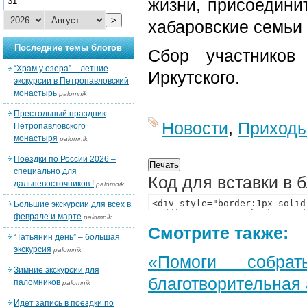
жизни, присоедини
31
>
хабаровские семьи 
Последние темы блогов
Сбор участников
“Храм у озера” – летние
Иркутского.
экскурсии в Петропавловский
монастырь
palomnik
Престольный праздник
Новости
,
Приход
Петропавловского
монастыря
palomnik
Поездки по России 2026 –
специально для
Код для вставки в 
дальневосточников !
palomnik
Большие экскурсии для всех в
феврале и марте
palomnik
Смотрите также:
“Татьянин день” – большая
экскурсия
palomnik
«Помоги собра
Зимние экскурсии для
благотворительная
паломников
palomnik
Идет запись в поездки по