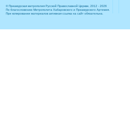
© Приамурская митрополия Русской Православной Церкви, 2012 - 2026
По благословению Митрополита Хабаровского и Приамурского Артемия.
При копировании материалов активная ссылка на сайт обязательна.