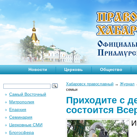
Новости
Церковь
Общество
Хабаровск православный
→
Журнал
семьи
Самый Восточный
Приходите с д
Митрополия
состоится Все
Епархия
Семинария
И
Церковные СМИ
Блогосфера