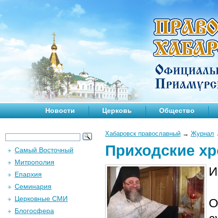
Новости
Церковь
Общество
Хабаровск православный
→
Журнал
Приходские хр
Самый Восточный
Митрополия
И
Епархия
Семинария
Церковные СМИ
О
Блогосфера