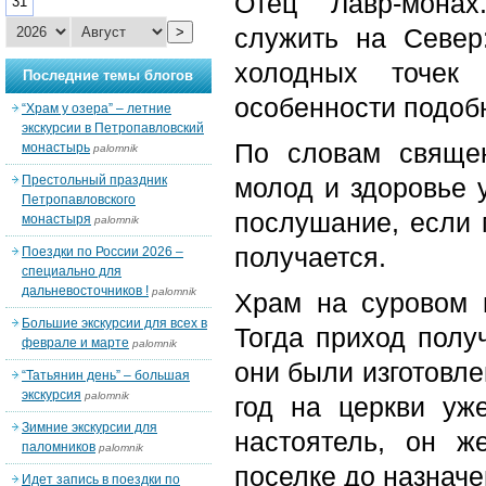
Отец Лавр-монах
31
служить на Север
>
холодных точек
Последние темы блогов
особенности подоб
“Храм у озера” – летние
экскурсии в Петропавловский
По словам священ
монастырь
palomnik
Престольный праздник
молод и здоровье у
Петропавловского
послушание, если 
монастыря
palomnik
получается.
Поездки по России 2026 –
специально для
дальневосточников !
palomnik
Храм на суровом м
Большие экскурсии для всех в
Тогда приход получ
феврале и марте
palomnik
они были изготовле
“Татьянин день” – большая
экскурсия
palomnik
год на церкви уж
Зимние экскурсии для
настоятель, он ж
паломников
palomnik
поселке до назнач
Идет запись в поездки по