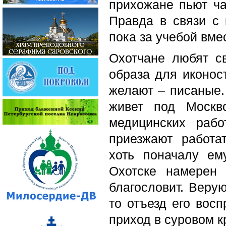
прихожане пьют ча
Правда в связи с
пока за учебой вме
Охотчане любят с
образа для иконос
желают – писаные. 
живет под Москв
медицинских рабо
приезжают работа
хоть поначалу ем
Охотске намерен 
благословит. Веру
то отъезд его вос
приход в суровом к