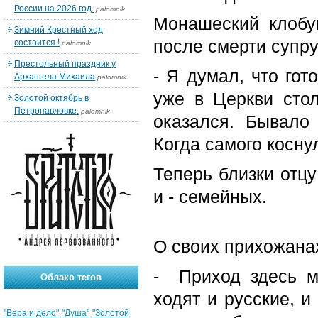
России на 2026 год.
palomnik
Монашеский клобу
Зимний Крестный ход
после смерти супру
состоится !
palomnik
Престольный праздник у
- Я думал, что гот
Архангела Михаила
palomnik
уже в Церкви стол
Золотой октябрь в
Петропавловке.
palomnik
оказался. Бывало
Когда самого коснул
Теперь близки отцу
и - семейных.
О своих прихожанах
- Приход здесь м
Облако тегов
ходят и русские, и
"Вера и дело"
"Душа"
"Золотой