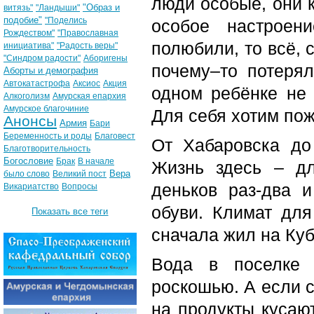
люди особые, они к
"Образ и
витязь"
"Ландыши"
подобие"
"Поделись
особое настроен
Рождеством"
"Православная
полюбили, то всё, 
инициатива"
"Радость веры"
"Синдром радости"
Аборигены
почему–то потеря
Аборты и демография
Автокатастрофа
Аксиос
Акция
одном ребёнке не 
Алкоголизм
Амурская епархия
Амурское благочиние
Для себя хотим пожи
Анонсы
Армия
Бари
Беременность и роды
Благовест
От Хабаровска до
Благотворительность
Богословие
Брак
В начале
Жизнь здесь – д
Вера
было слово
Великий пост
деньков раз-два 
Викариатство
Вопросы
обуви. Климат для
Показать все теги
сначала жил на Куб
Вода в поселке 
роскошью. А если 
на продукты кусают