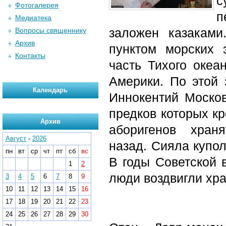
с
Фотогалерея
п
Медиатека
заложен казаками
Вопросы священнику
Архив
пунктом морских 
Контакты
часть Тихого океа
Америки. По этой 
Календарь
Иннокентий Москов
предков которых к
Архив
аборигенов хран
Август
-
2026
назад. Сияла купо
пн
вт
ср
чт
пт
сб
вс
В годы Советской 
1
2
люди воздвигли хра
3
4
5
6
7
8
9
10
11
12
13
14
15
16
17
18
19
20
21
22
23
24
25
26
27
28
29
30