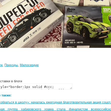
ти
,
Приходы
,
Милосердие
ставки в блоги
 также:
собраться в школу»: началась ежегодная благотворительная акция соцо
ная группа хабаровского храма стала финалистом всероссийско