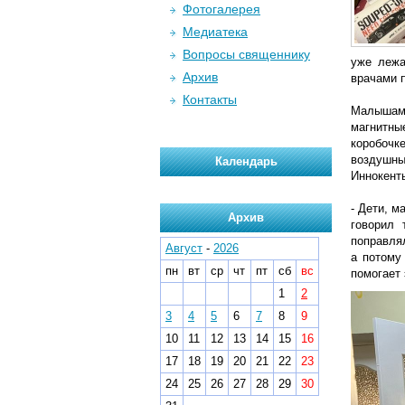
Фотогалерея
Медиатека
Вопросы священнику
уже лежа
Архив
врачами п
Контакты
Малышам 
магнитные
коробочк
воздушный
Календарь
Иннокент
- Дети, м
Архив
говорил 
поправлял
Август
-
2026
а потому
пн
вт
ср
чт
пт
сб
вс
помогает 
1
2
3
4
5
6
7
8
9
10
11
12
13
14
15
16
17
18
19
20
21
22
23
24
25
26
27
28
29
30