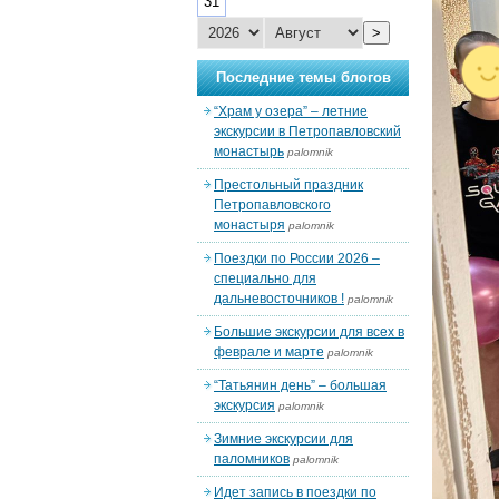
31
>
Последние темы блогов
“Храм у озера” – летние
экскурсии в Петропавловский
монастырь
palomnik
Престольный праздник
Петропавловского
монастыря
palomnik
Поездки по России 2026 –
специально для
дальневосточников !
palomnik
Большие экскурсии для всех в
феврале и марте
palomnik
“Татьянин день” – большая
экскурсия
palomnik
Зимние экскурсии для
паломников
palomnik
Идет запись в поездки по