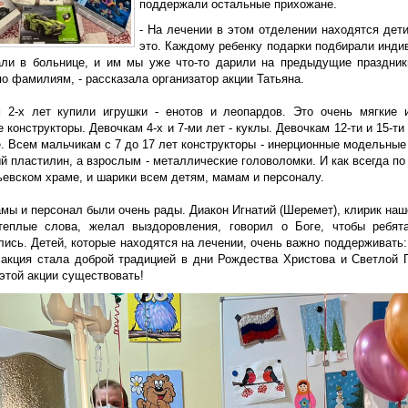
поддержали остальные прихожане.
- На лечении в этом отделении находятся дет
это. Каждому ребенку подарки подбирали инди
ли в больнице, и им мы уже что-то дарили на предыдущие праздник
о фамилиям, - рассказала организатор акции Татьяна.
2-х лет купили игрушки - енотов и леопардов. Это очень мягкие и
 конструкторы. Девочкам 4-х и 7-ми лет - куклы. Девочкам 12-ти и 15-т
е. Всем мальчикам с 7 до 17 лет конструкторы - инерционные модельны
 пластилин, а взрослым - металлические головоломки. И как всегда по
ьевском храме, и шарики всем детям, мамам и персоналу.
амы и персонал были очень рады. Диакон Игнатий (Шеремет), клирик наш
теплые слова, желал выздоровления, говорил о Боге, чтобы ребя
ись. Детей, которые находятся на лечении, очень важно поддерживать:
 акция стала доброй традицией в дни Рождества Христова и Светлой 
этой акции существовать!