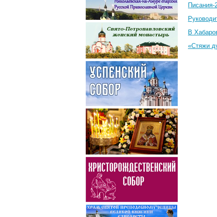
Писания-
Руководи
В Хабаро
«Стяжи д