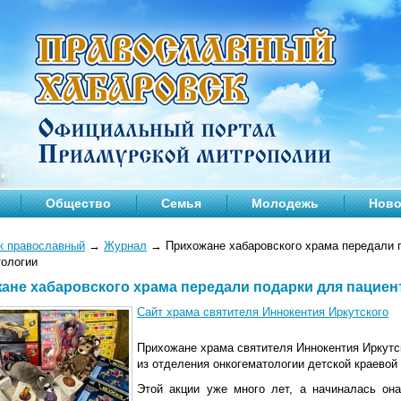
Общество
Семья
Молодежь
Ново
к православный
→
Журнал
→
Прихожане хабаровского храма передали п
тологии
ане хабаровского храма передали подарки для пациен
Сайт храма святителя Иннокентия Иркутского
Прихожане храма святителя Иннокентия Иркутс
из отделения онкогематологии детской краевой
Этой акции уже много лет, а начиналась он