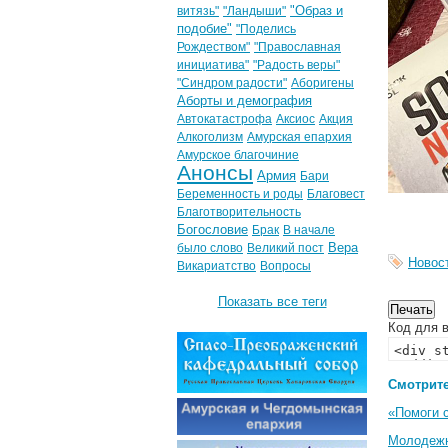
"Образ и
витязь"
"Ландыши"
подобие"
"Поделись
Рождеством"
"Православная
инициатива"
"Радость веры"
"Синдром радости"
Аборигены
Аборты и демография
Автокатастрофа
Аксиос
Акция
Алкоголизм
Амурская епархия
Амурское благочиние
Анонсы
Армия
Бари
Беременность и роды
Благовест
Благотворительность
Богословие
Брак
В начале
Вера
было слово
Великий пост
Новос
Викариатство
Вопросы
Показать все теги
Код для в
Смотрите
«Помоги 
Молодеж