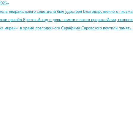
2026»
тель епархиального соцотдела был удостоен Благодарственного письма
вске прошёл Крестный ход в день памяти святого пророка Илии, покрови
ух мирен»: в храме преподобного Серафима Саровского почтили память 