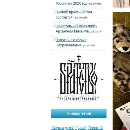
России на 2026 год.
palomnik
Зимний Крестный ход
состоится !
palomnik
Престольный праздник у
Архангела Михаила
palomnik
Золотой октябрь в
Петропавловке.
palomnik
Облако тегов
"Вера и дело"
"Душа"
"Золотой