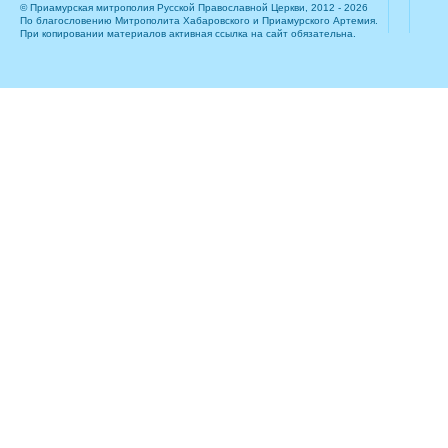
© Приамурская митрополия Русской Православной Церкви, 2012 - 2026
По благословению Митрополита Хабаровского и Приамурского Артемия.
При копировании материалов активная ссылка на сайт обязательна.