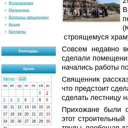
2
Фотогалерея
В
Медиатека
п
Вопросы священнику
Архив
(
Контакты
строящемуся храм
Совсем недавно в
Календарь
сделали помещения
начались работы п
Архив
Священник рассказ
Август
-
2026
пн
вт
ср
чт
пт
сб
вс
что предстоит сдел
1
2
сделать лестницу н
3
4
5
6
7
8
9
10
11
12
13
14
15
16
Прихожане были 
17
18
19
20
21
22
23
этот строительный
24
25
26
27
28
29
30
труды, пообещав д