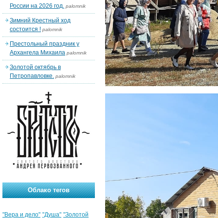
России на 2026 год.
palomnik
Зимний Крестный ход
состоится !
palomnik
Престольный праздник у
Архангела Михаила
palomnik
Золотой октябрь в
Петропавловке.
palomnik
Облако тегов
"Вера и дело"
"Душа"
"Золотой