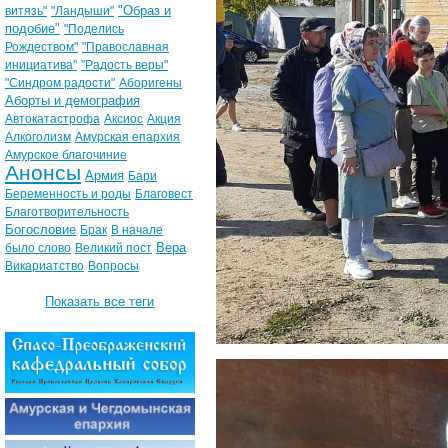
"Образ и
витязь"
"Ландыши"
подобие"
"Поделись
Рождеством"
"Православная
инициатива"
"Радость веры"
"Синдром радости"
Аборигены
Аборты и демография
Автокатастрофа
Аксиос
Акция
Алкоголизм
Амурская епархия
Амурское благочиние
Анонсы
Армия
Бари
Беременность и роды
Благовест
Благотворительность
Богословие
Брак
В начале
Вера
было слово
Великий пост
Викариатство
Вопросы
Показать все теги