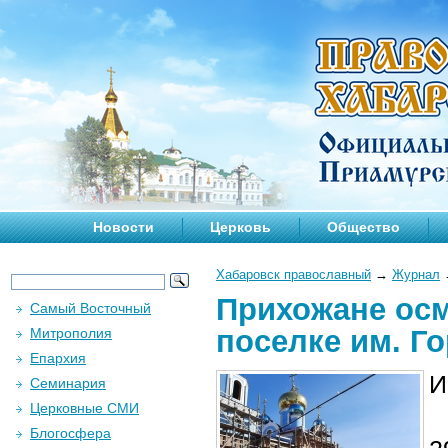
Новости
Церковь
Общество
Хабаровск православный
→
Журнал
Прихожане осм
Самый Восточный
поселке им. Г
Митрополия
Епархия
И
Семинария
Церковные СМИ
Блогосфера