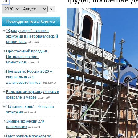
31
>
Последние темы блогов
“Храм у озера” – летние
экскурсии в Петропавловский
монастырь
palomnik
Престольный праздник
Петропавловского
монастыря
palomnik
Поездки по России 2026 –
специально для
дальневосточников !
palomnik
Большие экскурсии для всех в
феврале и марте
palomnik
“Татьянин день” – большая
экскурсия
palomnik
Зимние экскурсии для
паломников
palomnik
Идет запись в поездки по