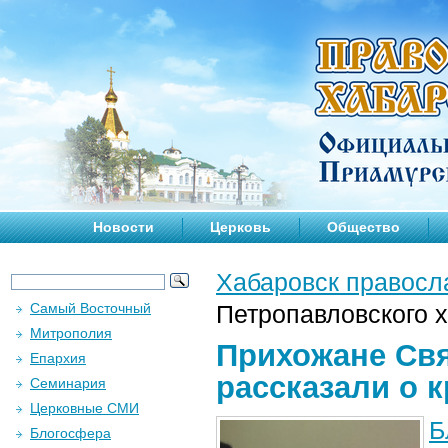
Новости
Церковь
Общество
Хабаровск правосл
Самый Восточный
Петропавловского х
Митрополия
Прихожане Свя
Епархия
рассказали о 
Семинария
Церковные СМИ
Б
Блогосфера