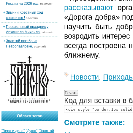
России на 2026 год.
palomnik
рассказывают
орга
Зимний Крестный ход
«Дорога добра» под
состоится !
palomnik
научить быть доб
Престольный праздник у
Архангела Михаила
palomnik
возродить интерес 
Золотой октябрь в
всегда построена 
Петропавловке.
palomnik
ближнему.
Новости
,
Приход
Код для вставки в 
Облако тегов
Смотрите также:
"Вера и дело"
"Душа"
"Золотой