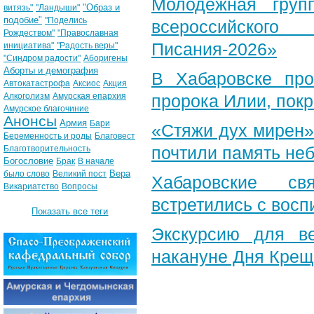
Молодежная груп
"Образ и
витязь"
"Ландыши"
подобие"
"Поделись
всероссийского
Рождеством"
"Православная
Писания-2026»
инициатива"
"Радость веры"
"Синдром радости"
Аборигены
Аборты и демография
В Хабаровске пр
Автокатастрофа
Аксиос
Акция
Алкоголизм
Амурская епархия
пророка Илии, пок
Амурское благочиние
Анонсы
Армия
Бари
«Стяжи дух мирен»
Беременность и роды
Благовест
почтили память неб
Благотворительность
Богословие
Брак
В начале
Вера
было слово
Великий пост
Хабаровские св
Викариатство
Вопросы
встретились с вос
Показать все теги
Экскурсию для в
накануне Дня Крещ