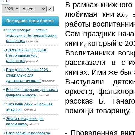
31
В рамках книжного
>
любимая книга», 
Последние темы блогов
работы воспитанни
“Храм у озера” – летние
Сам праздник нача
экскурсии в Петропавловский
монастырь
книги, который с 2
palomnik
Престольный праздник
Воспитанники воск
Петропавловского
рассказали в ст
монастыря
palomnik
Поездки по России 2026 –
книгах. Ими же бы
специально для
Выступали детск
дальневосточников !
palomnik
оркестр, фольклор
Большие экскурсии для всех в
феврале и марте
palomnik
рассказ Б. Гана
“Татьянин день” – большая
помощи товарищу.
экскурсия
palomnik
Зимние экскурсии для
паломников
palomnik
- Проведенная вик
Идет запись в поездки по