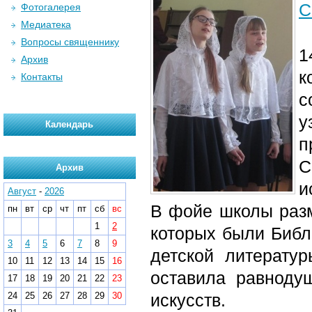
С
Фотогалерея
Медиатека
Вопросы священнику
1
Архив
к
Контакты
с
Календарь
п
С
Архив
и
Август
-
2026
В фойе школы разм
пн
вт
ср
чт
пт
сб
вс
1
2
которых были Библ
3
4
5
6
7
8
9
детской литерату
10
11
12
13
14
15
16
оставила равноду
17
18
19
20
21
22
23
24
25
26
27
28
29
30
искусств.