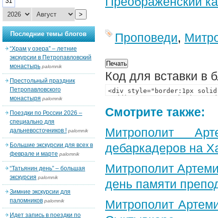
Преображенский ка
31
>
Последние темы блогов
Проповеди
,
Митр
“Храм у озера” – летние
экскурсии в Петропавловский
монастырь
palomnik
Код для вставки в 
Престольный праздник
Петропавловского
монастыря
palomnik
Смотрите также:
Поездки по России 2026 –
специально для
Митрополит Арт
дальневосточников !
palomnik
дебаркадеров на Х
Большие экскурсии для всех в
феврале и марте
palomnik
Митрополит Артеми
“Татьянин день” – большая
экскурсия
palomnik
день памяти препо
Зимние экскурсии для
паломников
Митрополит Артеми
palomnik
Идет запись в поездки по