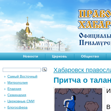
Новости
Церковь
Общество
Хабаровск правосл
Самый Восточный
Притча о тала
Митрополия
Епархия
И
Семинария
Церковные СМИ
В
Блогосфера