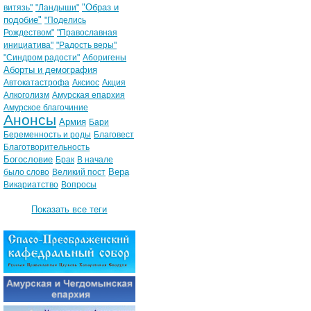
"Образ и
витязь"
"Ландыши"
подобие"
"Поделись
Рождеством"
"Православная
инициатива"
"Радость веры"
"Синдром радости"
Аборигены
Аборты и демография
Автокатастрофа
Аксиос
Акция
Алкоголизм
Амурская епархия
Амурское благочиние
Анонсы
Армия
Бари
Беременность и роды
Благовест
Благотворительность
Богословие
Брак
В начале
Вера
было слово
Великий пост
Викариатство
Вопросы
Показать все теги