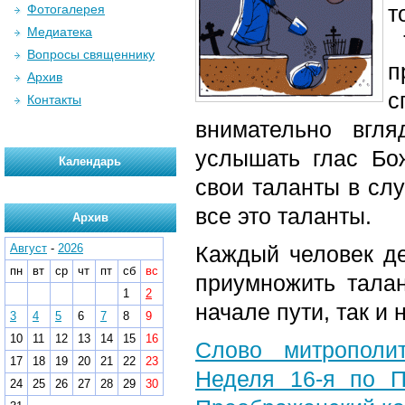
т
Фотогалерея
Медиатека
Т
Вопросы священнику
п
Архив
с
Контакты
внимательно вгл
услышать глас Бо
Календарь
свои таланты в сл
все это таланты.
Архив
Август
-
2026
Каждый человек де
пн
вт
ср
чт
пт
сб
вс
приумножить талан
1
2
начале пути, так и 
3
4
5
6
7
8
9
10
11
12
13
14
15
16
Слово митрополи
17
18
19
20
21
22
23
Неделя 16-я по П
24
25
26
27
28
29
30