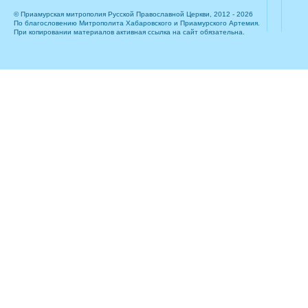
© Приамурская митрополия Русской Православной Церкви, 2012 - 2026
По благословению Митрополита Хабаровского и Приамурского Артемия.
При копировании материалов активная ссылка на сайт обязательна.