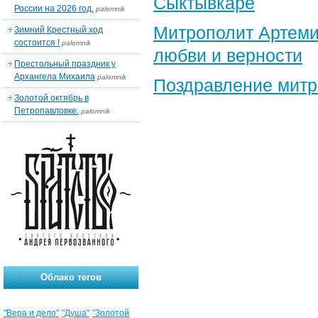
Сыктывкаре
России на 2026 год.
palomnik
Митрополит Артеми
Зимний Крестный ход
состоится !
palomnik
любви и верности
Престольный праздник у
Архангела Михаила
palomnik
Поздравление​ мит
Золотой октябрь в
Петропавловке.
palomnik
Облако тегов
"Вера и дело"
"Душа"
"Золотой