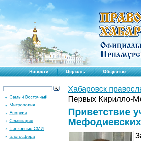
Новости
Церковь
Общество
Хабаровск правосл
Самый Восточный
Первых Кирилло-М
Митрополия
Приветствие у
Епархия
Мефодиевских
Семинария
Церковные СМИ
З
Блогосфера