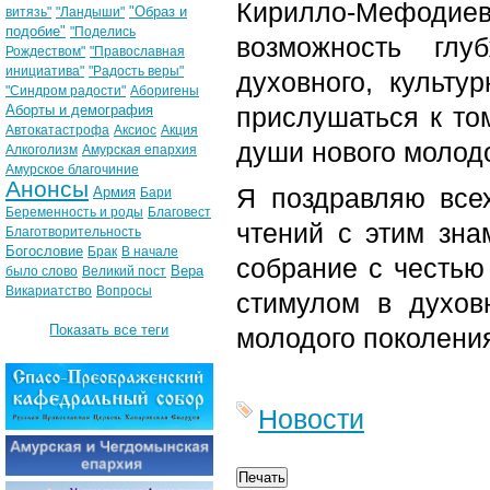
Кирилло-Мефоди
"Образ и
витязь"
"Ландыши"
подобие"
"Поделись
возможность глу
Рождеством"
"Православная
инициатива"
"Радость веры"
духовного, культу
"Синдром радости"
Аборигены
Аборты и демография
прислушаться к том
Автокатастрофа
Аксиос
Акция
души нового молодо
Алкоголизм
Амурская епархия
Амурское благочиние
Анонсы
Я поздравляю все
Армия
Бари
Беременность и роды
Благовест
чтений с этим зн
Благотворительность
Богословие
Брак
В начале
собрание с честью
Вера
было слово
Великий пост
Викариатство
Вопросы
стимулом в духов
Показать все теги
молодого поколени
Новости