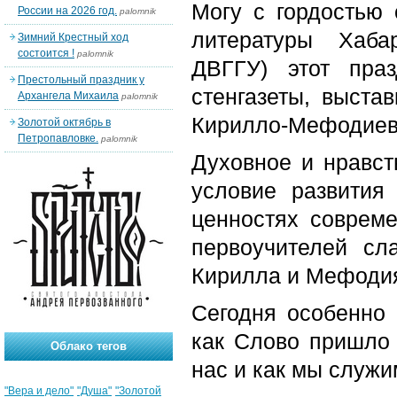
Могу с гордостью 
России на 2026 год.
palomnik
литературы Хабар
Зимний Крестный ход
состоится !
palomnik
ДВГГУ) этот пра
Престольный праздник у
стенгазеты, выст
Архангела Михаила
palomnik
Кирилло-Мефодиев
Золотой октябрь в
Петропавловке.
palomnik
Духовное и нравст
условие развития
ценностях совреме
первоучителей сл
Кирилла и Мефодия
Сегодня особенно 
как Слово пришло 
Облако тегов
нас и как мы служи
"Вера и дело"
"Душа"
"Золотой