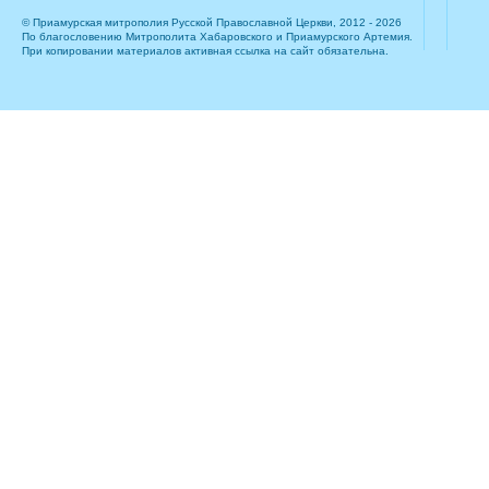
© Приамурская митрополия Русской Православной Церкви, 2012 - 2026
По благословению Митрополита Хабаровского и Приамурского Артемия.
При копировании материалов активная ссылка на сайт обязательна.